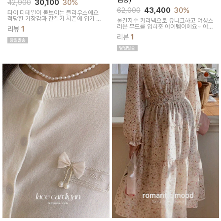
42,900
30,100
30%
62,000
43,400
30%
타이 디테일이 돋보이는 블라우스에요
적당한 기장감과 간절기 시즌에 입기 좋
물결자수 카라넥으로 유니크하고 여성스
은 두께감으로 활용도 좋아요
러운 무드를 입혀준 아이템이에요~ 아기
리뷰
1
자기한 작은 커튼으로 오픈 클로징이 이
리뷰
1
루어져 외출수유복으로도 활용하실 수
있어요