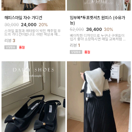
해피스마일 자수 가디건
임부복*투포켓셔츠 원피스 (수유가
능)
30,000
24,000
20%
52,000
36,400
30%
스마일 표정과 레터링이 박힌 캐주얼 무
드의 가디건이랍니다. 어떤 색상과 매치
베이직한 디자인으로 누구나 구애없이
해도 잘 어울리는 색상부터 포인트 주기
입기 좋아 소장하시면 매일 교복처럼 입
리뷰
3
좋은 색상까지 있어 활용도도 높은 아이
게될 아이템이에요
템이에요!
리뷰
1
품절
품절