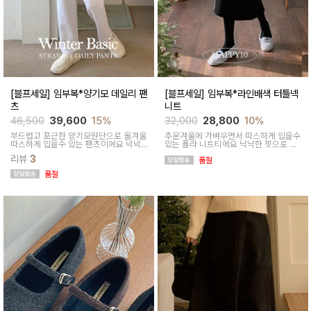
[블프세일] 임부복*양기모 데일리 팬
[블프세일] 임부복*라인배색 터틀넥
츠
니트
46,500
39,600
15%
32,000
28,800
10%
부드럽고 포근한 양기모원단으로 올겨울
추운겨울에 가벼우면서 따스하게 입을수
따스하게 입을수 있는 팬츠이에요 넉넉
있는 폴라 니트티에요 낙낙한 핏으로 만
한 핏으로 편안하면서 캐주얼하게 입기
삭맘도 부담없이 입기 좋아요
리뷰
3
좋아요:)
품절
품절