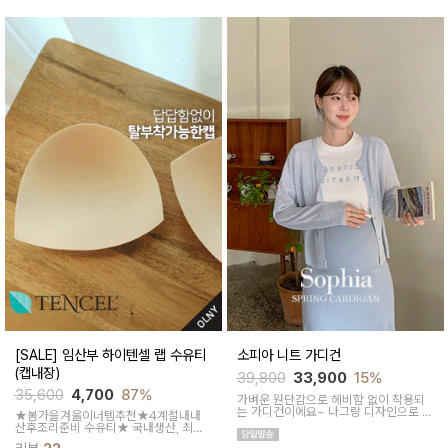
[SALE] 임산부 하이텐셀 랩 수유티
소피아 니트 가디건
(캡내장)
39,800
33,900
15%
35,600
4,700
87%
가벼운 원단감으로 헤비함 없이 착용되
는 가디건이에요~ 나그랑 디자인으로 내
★봄가을겨울이너템추천★4계절내내
추럴하게 연출돼요
산후조리준비 수유티★ 국내생산, 최상
의 텐셀소재! 거슬림 하나도 없는 극강의