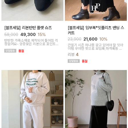
[블프세일] 리본탄탄 플랫 슈즈
[블프세일] 임부복*잇플리츠 밴딩 스
커트
58,000
49,300
15%
23,900
21,600
10%
탄탄한 가죽소재로 제작되어 틀어짐 걱
정없어요- 앙증맞은 리본으로 포인트를
간절기 시즌 하나쯤 갖고 있어야 할 잇아
주어 여성스럽답니다
이템 우아한 핏으로 모임룩,하객룩등 격
품절
식있는 자리에 활용하기 좋답니다
리뷰
4
품절