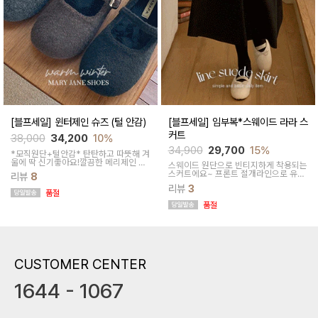
[블프세일] 윈터제인 슈즈 (털 안감)
[블프세일] 임부복*스웨이드 라라 스
커트
38,000
34,200
10%
34,900
29,700
15%
*모직원단+털안감* 탄탄하고 따뜻해 겨
울에 딱 신기좋아요!깔끔한 메리제인 스
스웨이드 원단으로 빈티지하게 착용되는
타일이라 다양한 코디가 가능해 데일리
스커트에요~ 프론트 절개라인으로 유니
리뷰
8
로 좋아요
크한 포인트가 된답니다
리뷰
3
품절
품절
CUSTOMER CENTER
1644 - 1067