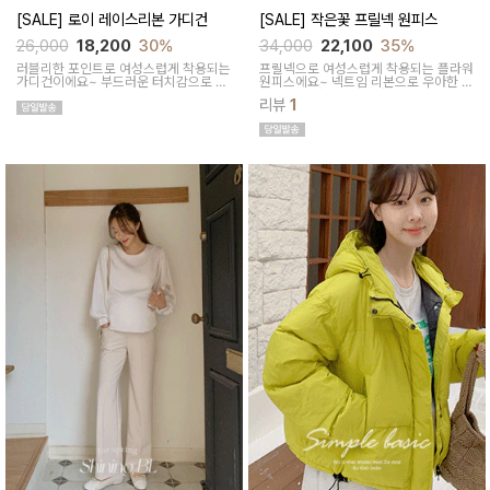
[SALE] 로이 레이스리본 가디건
[SALE] 작은꽃 프릴넥 원피스
26,000
18,200
30%
34,000
22,100
35%
러블리한 포인트로 여성스럽게 착용되는
프릴넥으로 여성스럽게 착용되는 플라워
가디건이에요~ 부드러운 터치감으로 피
원피스에요~ 넥트임 리본으로 우아한 무
부에 부담이 없어요
드를 더해줘 소장가치가 높아요
리뷰
1