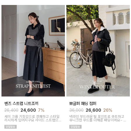
벤즈 스트랩 니트조끼
뽀글퍼 패딩 점퍼
26,400
24,600
7%
36,000
26,600
26%
세미 크롭 기장감으로 경쾌하고 스타일
넥라인 부드러운 털 포인트로 큐트하고
리시하게 입어지구요 사이드 스트랩으로
유니크한 무드를 더해준 패딩이에요~ 레
유니크한 포인트가 있어요
더느낌의 패딩으로 퀄리티있답니다