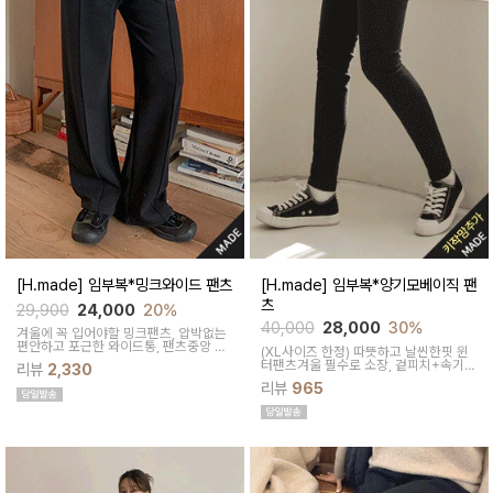
[H.made] 임부복*밍크와이드 팬츠
[H.made] 임부복*양기모베이직 팬
츠
29,900
24,000
20%
40,000
28,000
30%
겨울에 꼭 입어야할 밍크팬츠, 압박없는
편안하고 포근한 와이드통, 팬츠중앙 세
(XL사이즈 한정) 따뜻하고 날씬한핏 윈
로핀턱으로 길어보이는효과~ 어떤 상의
터팬츠겨울 필수로 소장, 겉피치+속기모
리뷰
2,330
에도 편하게 코디할수 있는 만능팬츠
어떤 룩에도 세련되게 매치되는 베이직
리뷰
965
핏