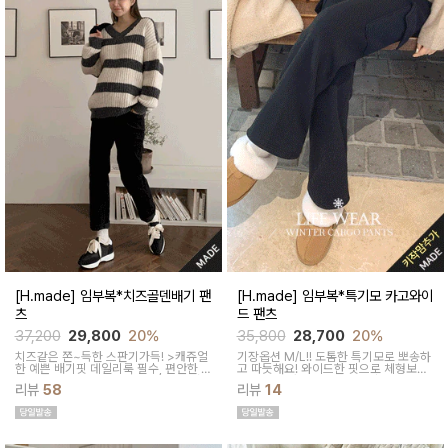
[H.made] 임부복*치즈골덴배기 팬
[H.made] 임부복*특기모 카고와이
츠
드 팬츠
37,200
29,800
20%
35,800
28,700
20%
치즈같은 쫀~득한 스판기가득! >캐쥬얼
기장옵션 M/L!! 도톰한 특기모로 뽀송하
한 예쁜 배기핏 데일리룩 필수, 편안한 착
고 따듯해요! 와이드한 핏으로 체형보완
용감과 부드럽고 포근한 코듀로이소재로
에도 좋고 카고주머니 디테일로 트렌디
리뷰
58
리뷰
14
겨울내내 따뜻하게 입어요
하게 착용하기 좋은 아이템이에요