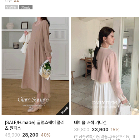
리뷰
22
부드러움! 내장캡으로 하나만 입고 있기
에 좋아요.
[SALE/H.made] 글램스퀘어 플리
데이올 배색 가디건
츠 원피스
39,800
33,900
15%
46,900
28,200
40%
(한정수량특가/당일출고/출산후가능)
배