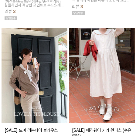
색 컬러와 세련된 버튼의 조합이 고급져
(하객룩/출근룩/단정한핏/출산후가능)
소장욕구를 일으키는 트위드 스타일의
심플하면서 적당한 포인트로 무드있게
리뷰
3
가디건이에요~ 원피스나 스커트와 함께
입어지는 제작 원피스예요~ 스퀘어넥으
활용하시면 센스있는 룩을 완성하실 수
리뷰
3
로 우아한 무드를 끌어올려줘요 매끄러
있어요
운 터치감으로 장시간 편하게 착용된답
니다
[SALE] 모어 리본타이 블라우스
[SALE] 메리웨이 카라 원피스 (수유
겸용)