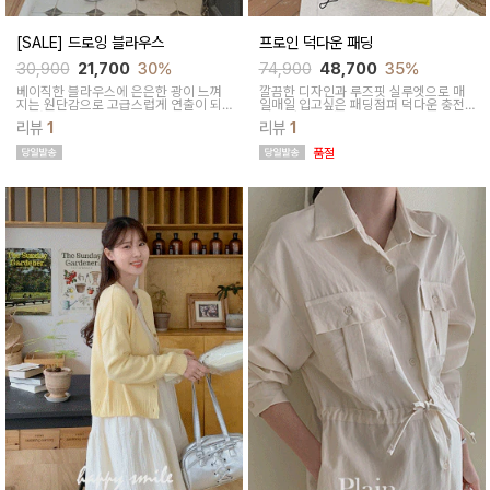
[SALE] 드로잉 블라우스
프로인 덕다운 패딩
30,900
21,700
30%
74,900
48,700
35%
베이직한 블라우스에 은은한 광이 느껴
깔끔한 디자인과 루즈핏 실루엣으로 매
지는 원단감으로 고급스럽게 연출이 되
일매일 입고싶은 패딩점퍼 덕다운 충전
는 아이템이에요
재로 가볍고 따뜻해요
리뷰
1
리뷰
1
품절