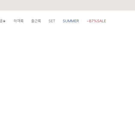
템☀️
하객룩
출근룩
SET
SUMMER
~87%SALE