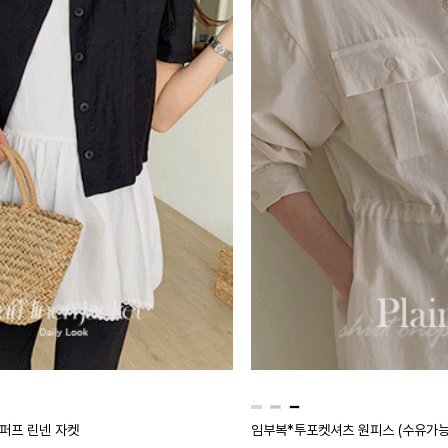
식퍼프 린넨 자켓
임부복*투포켓셔츠 원피스 (수유가능