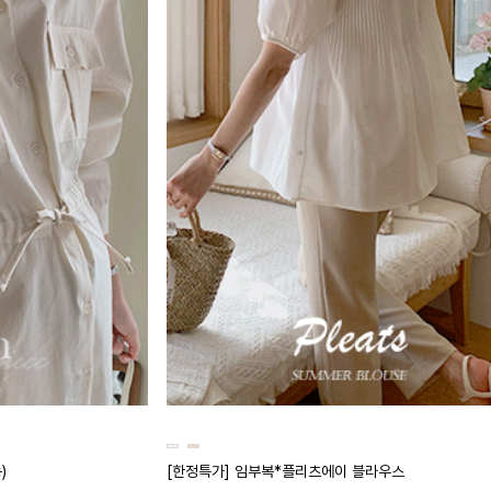
)
[한정특가] 임부복*플리츠에이 블라우스