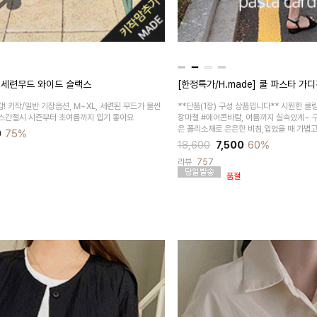
e] 세련무드 와이드 슬랙스
[한정특가/H.made] 쿨 파스타 가디
! 키작/일반 기장옵션, M~XL, 세련된 무드가 물씬
**단품(1장) 구성 상품입니다** 시원한 쿨
스간절시 시즌부터 초여름까지 입기 좋아요
장마철 #에어콘바람, 여름까지 실속있게~ 
은 폴리소재로 은은한 비침,입었을 때 가볍
0
75%
18,600
7,500
60%
리뷰
757
품절