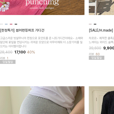
[한정특가] 썸머펀칭퍼프 가디건
[SALE/H.mad
고급스러운 빗살무늬의 펀칭으로 포인트를 준 니트가디건이에요~ 소매와
차르르~ 쾌적한 쿨촉감
밑단에 꽃잎을 연상시키는 귀여운 모양으로 마무리해줘 더 소장가치를 일
느껴지는 와이드 슬랙
으키는 아이템이랍니다
39,600
9,90
28,400
17,100
40%
리뷰
60
리뷰
1