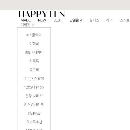
MADE
NEW
BEST
당일출고
원피스
하의
스커트
기획전
#스윔웨어
여행룩
홈&이지웨어
하객룩
출근룩
주수,만삭촬영
1만원대shop
찰랑 시리즈
키작맘시리즈
밴딩팬츠
요가룩추천