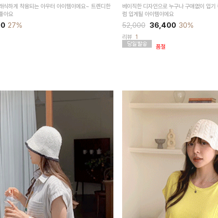
래식하게 착용되는 아우터 아이템이에요~ 트렌디한
베이직한 디자인으로 누구나 구애없이 입기 
 좋아요
럼 입게될 아이템이에요
00
27%
52,000
36,400
30%
리뷰
1
품절