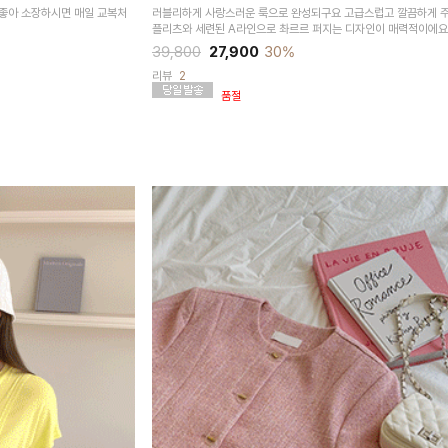
좋아 소장하시면 매일 교복처
러블리하게 사랑스러운 룩으로 완성되구요 고급스럽고 깔끔하게 
플리츠와 세련된 A라인으로 촤르르 퍼지는 디자인이 매력적이에요
39,800
27,900
30%
리뷰
2
품절