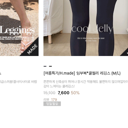
스
[여름특가/H.made] 임부복*쿨젤리 레깅스 (M/L)
급스러움!결사이사이로 바람
쫀쫀하게 신축성이 뛰어나 장시간 착용해도 불편하지 않으며입자
감이 느껴지는 쿨레깅스!
15,100
7,600
50%
리뷰
179