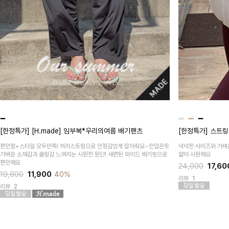
[한정특가] [H.made] 임부복*우리의여름 배기팬츠
[한정특가] 스트
편안함+스타일 모두만족! 허리스트링으로 안정감있게 잡아줘요~안입은듯
넉넉한 사이즈와 가벼
가벼운 소재감과 쿨링감 느껴지는 시원한 원단! 세련된 와이드 배기핏으로
얇아 시원해요
편안해요
24,000
17,60
19,800
11,900
40%
리뷰
1
리뷰
2