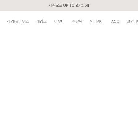
시즌오프 UP TO 87% off
신규회원 전 상품 무료배송
상의/블라우스
레깅스
아우터
수유복
언더웨어
ACC
살안타
APP 2,000원 할인쿠폰
베스트 리뷰어 최대 1만원쿠폰
구매할수록 쌓이는 VIP 멤버십