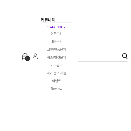
커뮤니티
1644-1067
상품문의
배송문의
교환/반품문의
취소/변경문의
0
기타문의
내가 쓴 게시물
이벤트
Review