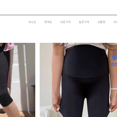
최신순
판매순
낮은가격
높은가격
상품명
리