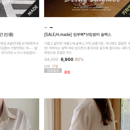
건 (단품)
[SALE/H.made] 임부복*브링썸머 슬랙스
링촉감 #살안타템 #가방에쏙 #
가볍고 얇직한 여름소재 슬랙스,키작,보통기장, 어디에도 깔끔한 
구김없어 가방안에도 쏙~~ 얇
핏! 허벅지는 살짝 여유 있으면서 종아리로 갈수록 좁아지는 세미
고 부드러워 누구나 부담없이~
루엣으로 포멀한 무드
34,200
6,900
80%
리뷰
178
품절