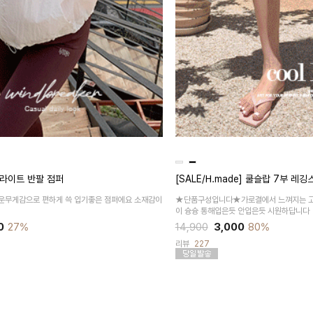
링라이트 반팔 점퍼
[SALE/H.made] 쿨슬랍 7부 레깅
운무게감으로 편하게 쓱 입기좋은 점퍼에요 소재감이
★단품구성입니다★가로결에서 느껴지는 고
이 슝슝 통해입은듯 안입은듯 시원하답니다
0
27%
14,900
3,000
80%
리뷰
227