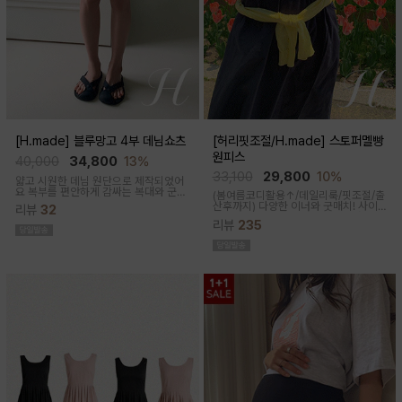
[H.made] 블루망고 4부 데님쇼츠
[허리핏조절/H.made] 스토퍼멜빵
원피스
40,000
34,800
13%
33,100
29,800
10%
얇고 시원한 데님 원단으로 제작되었어
요 복부를 편안하게 감싸는 복대와 군살
(봄여름코디활용↑/데일리룩/핏조절/출
커버되는 여유핏! 사이드&뒷포켓, 노란
산후까지)
다양한 이너와 굿매치! 사이
리뷰
32
스티치로 실용성과 포인트를 더했어요
드 스토퍼로 출산전후 예쁜핏 완성되는
캐주얼하게 톡! 걸치기 좋은 한여름 필수
리뷰
235
캐쥬얼한 무드의 뷔스티에 원피스에요
팬츠예요