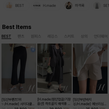
BEST
H.made
하객룩
SE
Best Items
BEST
팬츠
원피스
레깅스
스커트
상의
언더웨어
[H.made/원단업글/기장
[임산부팬츠1위
[임산부반바지
옵션] 하트골지 배색롱 원
✨/H.made] 사이다쿨링
🥇/H.made] 에브리심플
피스
부츠컷 팬츠 (키작/보통/키
3부 팬츠
33,100
29,800
10%