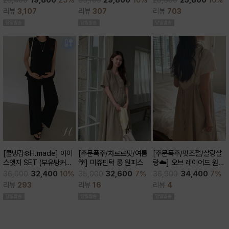
26,400
19,800
25%
28,600
25,800
10%
큰)
리뷰
307
리뷰
3,107
리뷰
703
[주문폭주/차르르핏/여름
[쿨냉감❄️H.made] 아이
[주문폭주/핏조절/살랑살
🌴] 미쥬핀턱 롱 원피스
스엣지 SET (부유방커버/
랑☁️] 오브 레이어드 원피
쿨세트/코디활용굿/출근
스
35,000
32,600
7%
36,000
32,400
10%
36,900
34,400
7%
룩,데일리룩)
리뷰
16
리뷰
293
리뷰
4