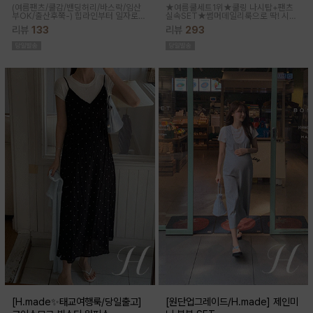
(여름팬츠/쿨감/밴딩허리/바스락/임산
★여름쿨세트1위★쿨링 나시탑+팬츠
부OK/출산후쭉-)
힙라인부터 일자로
실속SET★썸머데일리룩으로 딱! 시원
툭-하고 떨어지는 와이드라인으로 체형
한 감촉에 신축성 좋고 통기성쿨링원단
리뷰
133
리뷰
293
이 크게 드러나지않아요 데일리룩으로
으로 한여름까지 가뿐하게~!
도 좋은 데일리팬츠랍니다
[H.made✨태교여행룩/당일출고]
[원단업그레이드/H.made] 제인미