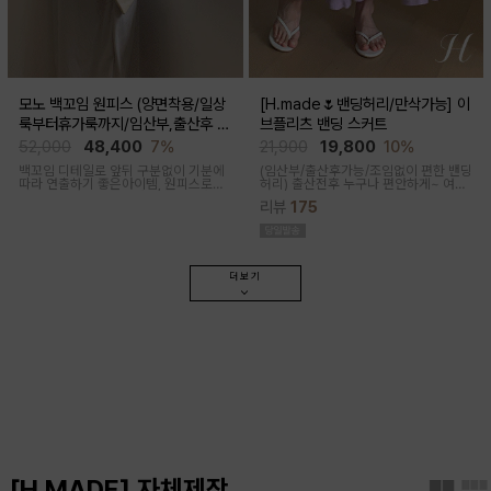
모노 백꼬임 원피스 (양면착용/일상
[H.made🌷밴딩허리/만삭가능] 이
룩부터휴가룩까지/임산부,출산후 가
브플리츠 밴딩 스커트
능)
52,000
48,400
7%
21,900
19,800
10%
백꼬임 디테일로 앞뒤 구분없이 기분에
(임산부/출산후가능/조임없이 편한 밴딩
따라 연출하기 좋은아이템, 원피스로도,
허리)
출산전후 누구나 편안하게~ 여성
팬츠와 레이어드해 블라우스로도 다양
스러운 라인, 피부에 닿는 촉감이 부드러
리뷰
175
한 무드로입어지며 구김과 늘어짐없는
운 플리츠 스커트
나일론 혼방으로 여름 휘뚜루마뚜루 원
피스
더보기
[H.MADE] 자체제작