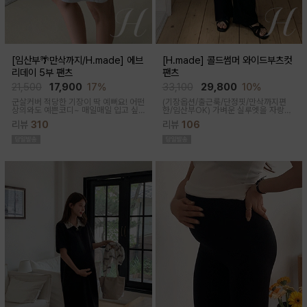
[임산부🌴만삭까지/H.made] 에브
[H.made] 콜드썸머 와이드부츠컷
리데이 5부 팬츠
팬츠
21,500
17,900
17%
33,100
29,800
10%
군살커버 적당한 기장이 딱 예뻐요! 어떤
(기장옵션/출근룩/단정핏/만삭까지편
상의와도 예쁜코디~ 매일매일 입고 싶
한/임산부OK)
가벼운 실루엣을 자랑하
어지는 팬츠착용감이 정말 좋아요~적당
는 와이드 부츠컷 팬츠예요~ 시원한 원
리뷰
310
리뷰
106
한 5부 기장감으로 군살커버
단감과 디자인으로 쾌적하게 착용돼요