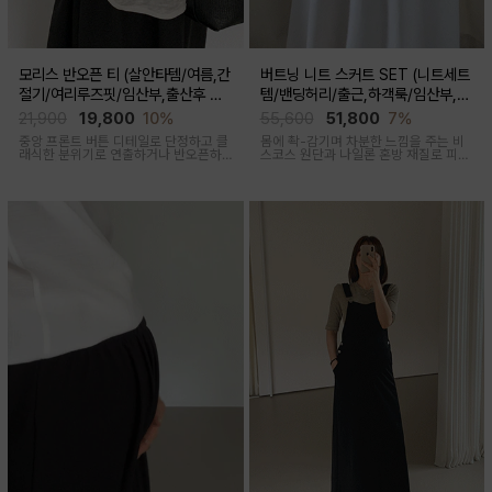
모리스 반오픈 티 (살안타템/여름,간
버트닝 니트 스커트 SET (니트세트
절기/여리루즈핏/임산부,출산후 착
템/밴딩허리/출근,하객룩/임산부,출
용가능)
산후 착용가능)
21,900
19,800
10%
55,600
51,800
7%
중앙 프론트 버튼 디테일로 단정하고 클
몸에 촥-감기며 차분한 느낌을 주는 비
래식한 분위기로 연출하거나 반오픈하
스코스 원단과 나일론 혼방 재질로 피부
여 시원한 넥라인 연출하여 쿨한 무드로
에 닿는 순간 느껴지는 쿨링감으로 한여
여러가지 스타일링 가능한 만능 긴팔 티
름에도 불쾌감없이 시원하게 착용가능
셔츠
한 상황구애없이 입기 좋은 세트아이템