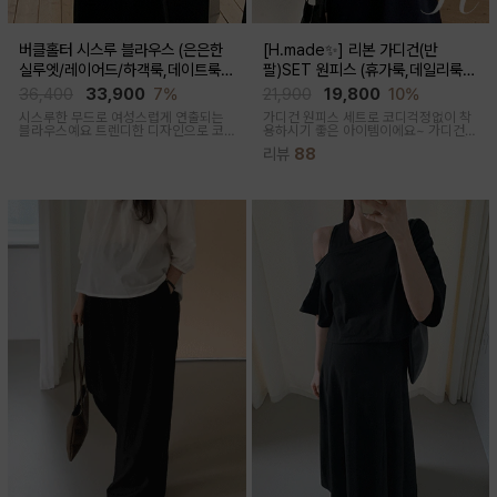
버클홀터 시스루 블라우스 (은은한
[H.made✨] 리본 가디건(반
실루엣/레이어드/하객룩,데이트룩/
팔)SET 원피스 (휴가룩,데일리룩/
임산부부터출산후 착용가능)
체형완벽커버/임산부,출산후 누구나
36,400
33,900
7%
21,900
19,800
10%
OK)
시스루한 무드로 여성스럽게 연출되는
가디건 원피스 세트로 코디걱정없이 착
블라우스예요 트렌디한 디자인으로 코
용하시기 좋은 아이템이에요~ 가디건
디활용도가 좋아요
배색라인과 리본매듭으로 포인트를 줘
리뷰
88
꾸안꾸룩으로 활용하기 좋아요