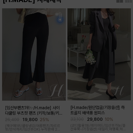
[H.made/원단업글/기장옵션] 하
[임산부팬츠1위✨/H.made] 사이
트골지 배색롱 원피스
다쿨링 부츠컷 팬츠 (키작/보통/키
큰)
33,100
29,800
10%
26,400
19,800
25%
(코디활용1등/레이어드/임산부가능/출
(재구매1위/쿨링냉감/여름팬츠/차르르
산후쭉-/기장옵션)
데일리,여행룩,하객
핏/만삭까지/임산부OK)
누적판매 2만
룩,출근룩 OK! 하트넥 디자인으로 여성
6천장↑차르르한 가벼운 소재감과 통기