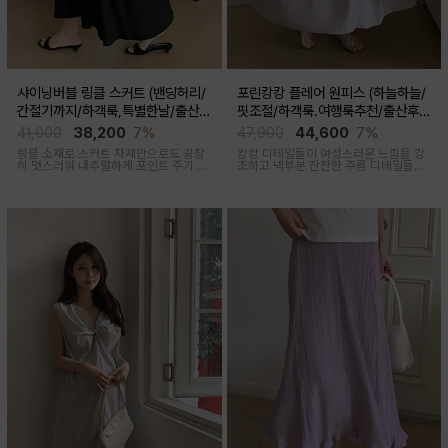
샤이닝버블 링클 스커트 (밴딩허리/
포린캉캉 플레어 원피스 (하늘하늘/
간절기까지/하객룩,특별한날/출산후
핏조절/하객룩.여행룩추천/출산후
가능)
착용가능)
41,000
38,200
7%
47,900
44,600
7%
링클 소재로 스커트 자체만으로도 굉장
캉캉 디테일들이 여성스러운 느낌을 강
히 멋스러워 내추럴하게 포인트 주기 좋
조하고 넥부분 잔잔한 주름 디테일들로
고 적당한 두께감, 계절 구애 받지않고
우아함 한스푼 더했어요, 걸을때마다 살
두루두루 착용하기 좋은 스커트
랑살랑 쾌적한 착용감을 선사하는 원