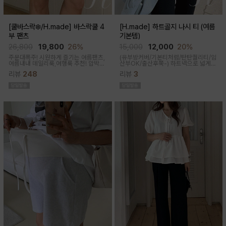
[쿨바스락❄️/H.made] 바스락쿨 4
[H.made] 하트골지 나시 티 (여름
부 팬츠
기본템)
26,800
19,800
26%
15,000
12,000
20%
주문대폭주! 시원하게 즐기는 여름팬츠,
(유부방커버/기본티처럼/탄탄퀄리티/임
여름내내 데일리룩,여행룩 추천! 압박없
산부OK/출산후쭉-)
하트넥으로 넓게
이 편안한 임부복대, 캐쥬얼한 무드의 편
파져 은은한 쇄골 노출이 여성스러운 실
리뷰
248
리뷰
3
안한 팬츠에요!바스락거리는 매끈한 원
루엣이 되고 넓은 암홀로 끼임이나 답답
단감으로착용감이 기분좋은 데일리 아
함 없이 편하게 입어진답니다
이템이에요!