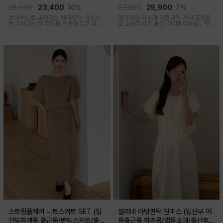
산부,출산후 착용가능)
출산후 착용가능)
25,900
23,400
10%
27,800
25,900
7%
브이넥으로 내려오는 넥라인이 여성스
매끄러운 터칭과 러블리한 카라 포인트
럽고 페미닌한 무드를 연출해주고 다양
로 소장가치가 높은 아이템이에요~ 꾸
한 상의와 레이어드가능한 활용도 높은
안꾸룩 강추 아이템
만능 코디 아이템
스트링플레어 니트스커트 SET (임
셀레네 아방핀턱 원피스 (임산부 여
산부하객룩,출근룩/밴딩스커트/출산
름출근룩,하객룩/벌룬소매/출산후