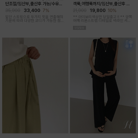
단조절/임산부,출산후 가능/수유복
객룩,여행룩까지/임산부,출산후 착
겸용)
용가능)
35,900
33,400
7%
21,900
19,800
10%
밑단 스트링으로 두가지 핏을 연출해줘
** 아이보리색상만 당일출고 !! **
양쪽
기분에 따라 다양한 코디가 가능한 점프
어깨 리본스트랩 디테일로 넥라인 셔링
수트에요, 단독 입거나 이너 매치해서 가
조절이 가능해 무드에 맞게 여성스럽고
을까지 스타일링
러블리한 아웃핏 연출해주며 앞부분 스
티치 핀턱디테일로 단정함을 더해준 격
식있는자리,여행룩,모임룩 다양하게 활
용하기 좋은 블라우스