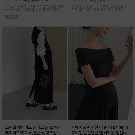
50,000
46,500
7%
42,900
39,900
7%
** 스카이블루, 챠콜 색상만 당일출고 !!
심플하면서 우아하고 여성스러운 포인
**
가벼운 소재감과 깔끔한 디자인으로
트로 무드있게 착용되어 코디 걱정 없는
소장하기 좋은 꾸안꾸 아이템이에요, 앞
투피스 아이템이에요
버튼 오픈되어 외출수유복으로도 추천
해요
스트랩 레이어드 원피스 (가을까지
투웨이오프 텐션 티 (만삭촬영룩,태
레이어드/하객룩,출근룩/핏조절/임
교여행/쫀쫀텐션/앞뒤착용/임산부,