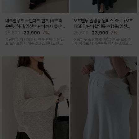
내추럴무드 스탠다드 팬츠 (부드러
오프맨투 슬링롱 원피스 SET (오프
운밴딩허리/임산부,만삭까지,출산후
티SET/만삭촬영룩 여행룩/임산부,
착용가능)
출산후 착용가능)
25,600
23,900
7%
25,600
23,900
7%
무난한 디자인이지만 앞쪽 핀턱 디테일
심플한듯 슬림하게 바디라인을 잡아주
로 포인트를 더해주었고 스탠다드한 핏
며, 아래로 내려갈수록 퍼지는 A핏으로
으로 취향타지않아 꺼내입기 좋은 여름
하체미운살 커버해주며 맥시한 기장감
교복바지로 추천드리는 팬츠
으로 여성스러움을 돋보이게하는 세련
된 무드의 투피스세트