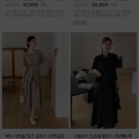
후 착용가능)
착용가능)
51,000
47,500
7%
32,000
29,800
7%
니트 원단으로 고급스러운 분위기의 투
시크하면서 심플한 디자인으로 착용만
피스 아이템이에요~ 여성스럽고 시크한
해도 무드있게 연출해주는 여름 원피스
무드로 연출된답니다
아이템이에요
메이 셔츠숄 SET 원피스 (셔츠같은
시엘네크 민소매 원피스 (하객룩,특