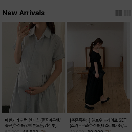
New Arrivals
메린카라 핀턱 원피스 (깔끔아우핏/
[주문폭주✨] 멜로우 드레이프 SET
출근,하객룩/앞버튼오픈/임산부,출
(스커트+탑/하객룩,데일리룩가능/
산후 착용가능)
임산부,출산후 착용가능)