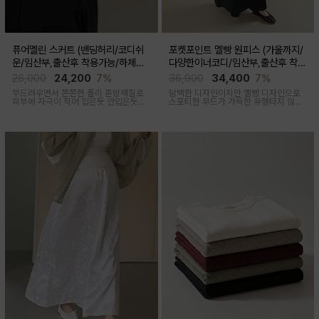
퓨어멜린 스커트 (밴딩허리/코디쉬
포켓포인트 멜빵 원피스 (가울까지/
운/임산부,출산후 착용가능/하체커
다양한이너코디/임산부,출산후 착용
버)
가능)
26,000
24,200
7%
36,900
34,400
7%
부드러우면서 쫀쫀한 폴리 혼방재질로
담백한 디자인이지만 멜빵 디자인으로
피부에 자극이 적어 입은듯 안입은듯한
스포티한 무드가 가득한 유행타지 않는
가벼운 착용감을 주는 내추럴하게 퍼지
스타일리쉬한 멜빵원피스로 마실룩부터
는 실루엣이 매력적인 스커트
여행룩까지 추천