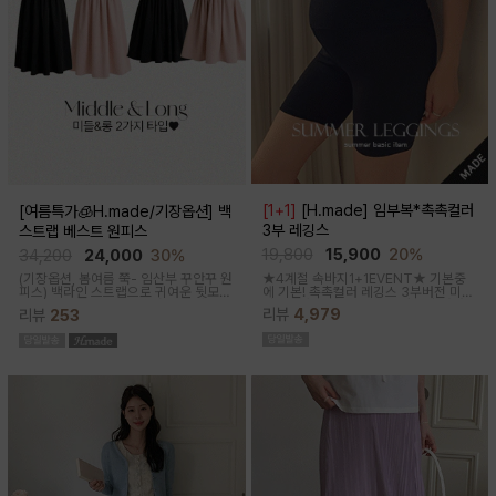
[1+1]
[H.made] 임부복*촉촉컬러
[여름특가🧊H.made/기장옵션] 백
3부 레깅스
스트랩 베스트 원피스
19,800
15,900
20%
34,200
24,000
30%
★4계절 속바지1+1EVENT★ 기본중
(기장옵션, 봄여름 쭉- 임산부 꾸안꾸 원
에 기본! 촉촉컬러 레깅스 3부버전 미니
피스)
백라인 스트랩으로 귀여운 뒷모습
원피스나 스커트안에 쏙~사계절 내내
으로 연출해주는 기특한 원피스, 바스락
리뷰
4,979
리뷰
253
필수템인 3부 속바지쫀쫀한 신축성으로
한 소재로 착용감이 가벼워요
편안해요