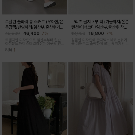
로잘린 플라워 롱 스커트 (우아한/은
브리즈 골지 7부 티 (가을까지/쫀쫀
은광택/밴딩허리/임산부,출산후가
텐션/이너코디/임산부,출산후 착용
능)
가능)
49,800
46,400
7%
18,000
16,800
7%
트렌디한 디자인으로 임산부부터 일반
심플한 디자인에 골지텍스처로 분위기
여성분들까지 스타일리쉬한 아웃핏 연
를 더해주고 슬림하게 붙는 핏이지만 부
출해주며 섬세하게 들어간 플라워 자수
드러운 모달혼방으로 기분 좋은 칙용감
리뷰
1
패턴과 우아한 광택감이 세련된 롱스커
트