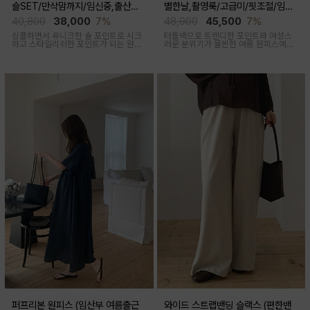
숄SET/만삭맘까지/임신중,출산후
별한날,촬영룩/고급미/핏조절/임산
착용가능)
부,출산후 착용가능)
40,800
38,000
7%
48,900
45,500
7%
심플하면서 유니크한 숄 포인트로 시크
터틀넥으로 트렌디한 포인트와 여성스
하고 스타일리쉬한 포인트가 되는 원피
러운 분위기가 물씬한 여름 원피스예요
스 세트 아이템이에요
심플하지만 착용만 해도 우아한 무드가
느껴진답니다
퍼프리본 원피스 (임산부 여름출근
와이드 스트랩밴딩 슬랙스 (편한밴