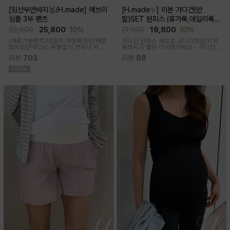
[임산부반바지🥇/H.made] 에브리
[H.made✨] 리본 가디건(반
심플 3부 팬츠
팔)SET 원피스 (휴가룩,데일리룩/
체형완벽커버/임산부,출산후 누구나
28,600
25,800
10%
21,900
19,800
10%
OK)
(여름기본팬츠/데일리,여행룩까지/배쪼
가디건 원피스 세트로 코디걱정없이 착
임X/임산부OK)
유행없이 언제나 사랑
용하시기 좋은 아이템이에요~ 가디건
받는 BASIC! 심플하고 베이직한 디자
배색라인과 리본매듭으로 포인트를 줘
리뷰
703
리뷰
88
인이라유행 걱정 없이 매 시즌마다꺼내
꾸안꾸룩으로 활용하기 좋아요
입기 좋은 3부 팬츠