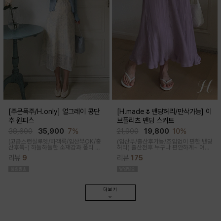
[주문폭주/H.only] 얼그레이 콩단
[H.made🌷밴딩허리/만삭가능] 이
추 원피스
브플리츠 밴딩 스커트
38,600
35,900
7%
21,900
19,800
10%
(고급스런실루엣/하객룩/임산부OK/출
(임산부/출산후가능/조임없이 편한 밴딩
산후쭉-)
하늘하늘한 소재감과 폴리 원
허리)
출산전후 누구나 편안하게~ 여성
단의 부드러운 터치감으로 걸을때마다
스러운 라인, 피부에 닿는 촉감이 부드러
리뷰
9
리뷰
175
우아하고 A라인으로 롱하게 떨어지는
운 플리츠 스커트
핏감으로 체형커버까지 도와주는 원피
스랍니다
더보기