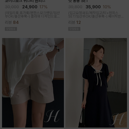
코이스모크 뷔스티 원피스
닛 봉봉 SET
30,000
24,900
17%
39,800
35,900
10%
(데일리룩,휴가룩/편한스모크밴딩/임산
(입고요청쇄도/제작입고/티+원피스
부OK/출산후쭉-) 플라워 디자인으로
SET/임산부OK/출산후쭉-)
베이직반팔
여성스러워 소장욕구를 업시켜주는 뷔
과 나시 원피스 세트 구성으로 가성비세
리뷰
84
리뷰
12
스티에 원피스랍니다
트로 탄탄한 코튼원단으로 부드럽고 내
구성이 좋음