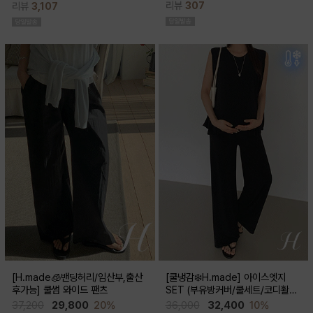
리뷰
307
리뷰
3,107
스러움이 물씬 느껴지고 맥시한 기장감
성이 뛰어나 쾌적한 착용감으로 여름시
으로 우아한 실루엣이 연출된답니다
즌내내 시원하게 입기좋은 쿨부츠컷
[H.made🧊밴딩허리/임산부,출산
[쿨냉감❄️H.made] 아이스엣지
후가능] 쿨썸 와이드 팬츠
SET (부유방커버/쿨세트/코디활용
굿/출근룩,데일리룩)
37,200
29,800
20%
36,000
32,400
10%