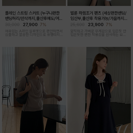
플레인 스트링 스커트 (누구나편한
벌룬 하렘조거 팬츠 (세상편한밴딩/
밴딩허리/만삭까지,출산후에도/여름
임산부,출산후 착용가능/가을까지코
간절기)
디)
30,000
27,900
7%
25,600
23,900
7%
여유있는 A라인 실루엣으로 편안하면서
얇직하고 가벼운 무게감으로 입은듯 안
심플하고 깔끔한 디자인으로 유행타지
입은듯한 편한 착용감을 선사하는 요즘
않아 매시즌 꺼내입기 좋은 데일리룩부
유행하고 있는 트렌디한 하렘조거팬츠
터 오피스룩까지 활용도 높은 스커트
캐주얼하면서 유니크한 아웃핏을 연출
해줍니다