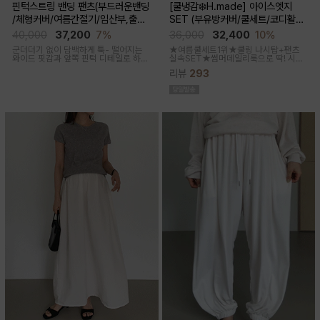
핀턱스트링 밴딩 팬츠(부드러운밴딩
[쿨냉감❄️H.made] 아이스엣지
/체형커버/여름간절기/임산부,출산
SET (부유방커버/쿨세트/코디활용
후 착용가능)
굿/출근룩,데일리룩)
40,000
37,200
7%
36,000
32,400
10%
군더더기 없이 담백하게 툭- 떨어지는
★여름쿨세트1위★쿨링 나시탑+팬츠
와이드 핏감과
앞쪽 핀턱 디테일로 하체
실속SET★썸머데일리룩으로 딱! 시원
미운살 커버해주며 고급스럽고 내추럴
한 감촉에 신축성 좋고 통기성쿨링원단
리뷰
293
한 컬러구성으로 하객룩,오피스룩으로
으로 한여름까지 가뿐하게~!
추천드리는 팬츠