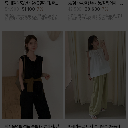
룩,데일리룩/만삭맘/굿퀄리티/출산
딩/임산부,출산후가능/찰랑와이드/
후 착용가능)
출근룩,데일리룩)
54,900
51,100
7%
42,500
39,600
7%
여성스러운 무드로 잔잔한 포인트가 되
가볍게 툭 입어도 모던한 무드로 완성되
는 원피스 아이템이에요~ 깔끔한 컬러
는 소장 추천 아이템이에요~ 와이드핏
로 부담없이 착용하기 좋아요
으로 트렌디하게 착용돼요
이지모먼트 점프 수트 (가을까지/밑
어깨리본끈 나시 블라우스 (여름하