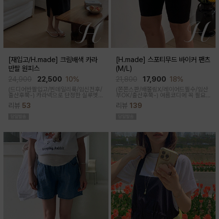
[재입고/H.made] 크림배색 카라
[H.made] 스포티무드 바이커 팬츠
반팔 원피스
(M/L)
24,900
22,500
10%
21,800
17,900
18%
(드디어반팔입고/찐데일리룩/임신전후/
(쫀쫀스판/배쫄림X/레이어드필수/임산
출산후쭉-)
카라넥으로 단정한 실루엣
부OK/출산후쭉-)
여름코디에 꼭 필요
과 배색 디테일이 들어가면서 전체적으
한 핫아이템, 스포티한 무드의 바이커팬
리뷰
53
리뷰
139
로 여유있는 핏감과 미운 군살을 가려주
츠!쫀쫀한 다리라인과 배부분은 부드럽
고 일자로 툭 떨어지는 핏으로 깔끔한 핏
고 쫀쫀한 소재에요
연출된답니다