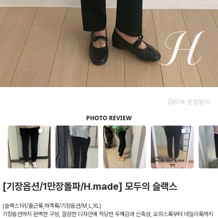
[기장옵션/1만장돌파/H.made] 모두의 슬랙스
(슬랙스1위/출근룩,하객룩/기장옵션/M,L,XL)
기장옵션까지 완벽한 구성, 깔끔한 디자인에 적당한 두께감과 신축성, 오피스룩부터 데일리룩까지