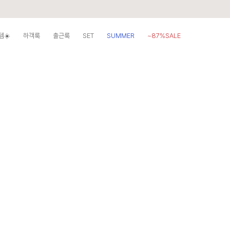
템☀️
하객룩
출근룩
SET
SUMMER
~87%SALE