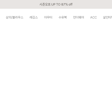
시즌오프 UP TO 87% off
신규회원 전 상품 무료배송
상의/블라우스
레깅스
아우터
수유복
언더웨어
ACC
살안타
APP 2,000원 할인쿠폰
베스트 리뷰어 최대 1만원쿠폰
구매할수록 쌓이는 VIP 멤버십