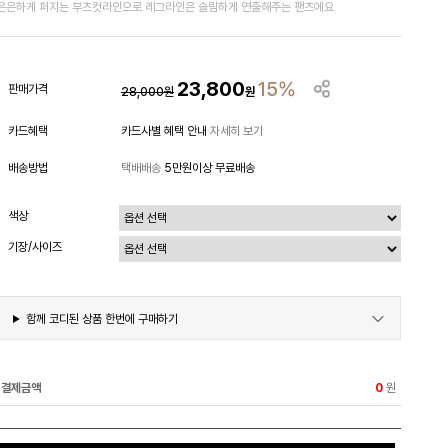
은은하게 퍼지는 부츠컷라인으로 레그라인은 슬림하게 연출해주는 팬츠에요
23,800
15%
판매가격
28,000
원
원
카드혜택
카드사별 혜택 안내
자세히 보기
배송방법
택배배송
5만원이상 무료배송
색상
기장/사이즈
함께 코디된 상품 한번에 구매하기
결제금액
원
0