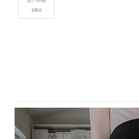
SET 아이템
알뜰샵