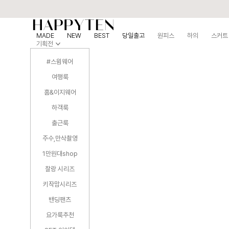
MADE
NEW
BEST
당일출고
원피스
하의
스커트
기획전
#스윔웨어
여행룩
홈&이지웨어
하객룩
출근룩
주수,만삭촬영
1만원대shop
찰랑 시리즈
키작맘시리즈
밴딩팬츠
요가룩추천