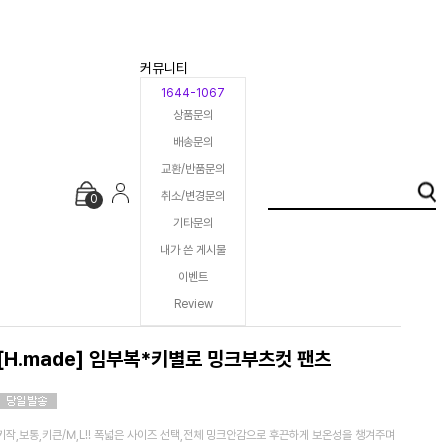
커뮤니티
1644-1067
상품문의
배송문의
교환/반품문의
취소/변경문의
0
기타문의
내가 쓴 게시물
이벤트
Review
[H.made] 임부복*키별로 밍크부츠컷 팬츠
키작,보통,키큰/M,L!! 폭넓은 사이즈 선택,전체 밍크안감으로 후끈하게 보온성을 챙겨주며