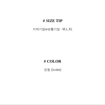
# SIZE TIP
키작기장or보통기장 - M,L,XL
# COLOR
진청 (1color)