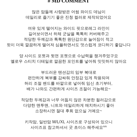
# MD COMMENT
많은 맘들께 사랑받은 어썸 와이드 데님이
데일리로 즐기기 좋은 진청 컬러로 제작되었어요
여유 있게 떨어지는 와이드 핏으로레그 라인이
길어보이면서 하체 군살을 톡톡히 커버해주고
적당한 두께감과 톡톡한 원단감으로 늘어짐이 적고
핏이 더욱 깔끔하게 떨어져 심플하면서도 멋스럽게 코디하기 좋답니다
양 사이드 포켓과 뒷면 포켓으로 수납력을 챙겨주었구요
옐로우 스티치 디테일로 깔끔한 포인트를 넣어줘 밋밋하지 않아요
부드러운 텐션감의 임부 복대로
편안하게 복부를 감싸줘 안정감 있게 착용되며
허리 조절 밴드를 바깥으로 넣어줘 임신 초기부터,
배가 나와도 간편하게 사이즈 조절이 가능해요~
적당한 두께감과 너무 어둡지 않은 차분한 컬러감으로
다양한 맨투맨, 니트와 데일리하게 매치하시기 좋아
소장하시면 절대 후회 없으실 거예요~
키작맘, 일반맘 M/L/XL 사이즈로 구성되어 있으니
사이즈표 참고하셔서 굿 초이스 해주세요^^