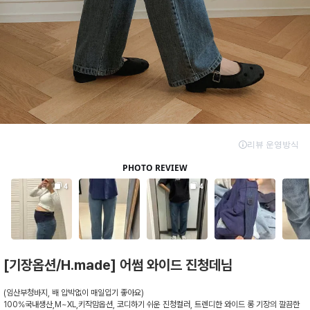
[기장옵션/H.made] 어썸 와이드 진청데님
(임산부청바지, 배 압박없이 매일입기 좋아요)
100%국내생산,M~XL,키작맘옵션, 코디하기 쉬운 진청컬러, 트렌디한 와이드 롱 기장의 깔끔한