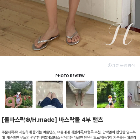
[쿨바스락❄️/H.made] 바스락쿨 4부 팬츠
주문대폭주! 시원하게 즐기는 여름팬츠, 여름내내 데일리룩,여행룩 추천! 압박없이 편안한 임부복
대, 캐쥬얼한 무드의 편안한 팬츠에요!바스락거리는 매끈한 원단감으로착용감이 기분좋은 데일리