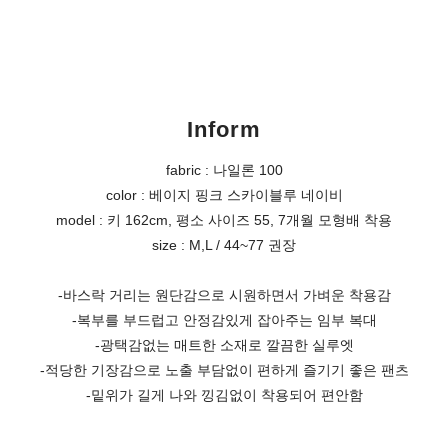
Inform
fabric : 나일론 100
color : 베이지 핑크 스카이블루 네이비
model : 키 162cm, 평소 사이즈 55, 7개월 모형배 착용
size : M,L / 44~77 권장
-바스락 거리는 원단감으로 시원하면서 가벼운 착용감
-복부를 부드럽고 안정감있게 잡아주는 임부 복대
-광택감없는 매트한 소재로 깔끔한 실루엣
-적당한 기장감으로 노출 부담없이 편하게 즐기기 좋은 팬츠
-밑위가 길게 나와 낑김없이 착용되어 편안함