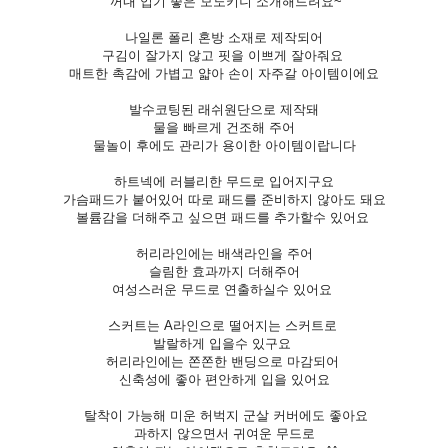
꺼내 입기 좋은 모노키니 소개해드려요~
나일론 폴리 혼방 소재로 제작되어
구김이 잘가지 않고 핏을 이쁘게 잘아줘요
매트한 촉감에 가볍고 얇아 손이 자주갈 아이템이에요
발수코팅된 래쉬원단으로 제작돼
물을 빠르게 건조해 주어
물놀이 후에도 관리가 용이한 아이템이랍니다
하트넥에 러블리한 무드로 입어지구요
가슴패드가 붙어있어 따로 패드를 준비하지 않아도 돼요
볼륨감을 더해주고 싶으면 패드를 추가할수 있어요
허리라인에는 배색라인을 주어
슬림한 효과까지 더해주어
여성스러운 무드로 연출하실수 있어요
스커트는 A라인으로 떨어지는 스커트로
발랄하게 입을수 있구요
허리라인에는 쫀쫀한 밴딩으로 마감되어
신축성에 좋아 편안하게 입을 있어요
탈착이 가능해 미운 허벅지 군살 커버에도 좋아요
과하지 않으면서 귀여운 무드로