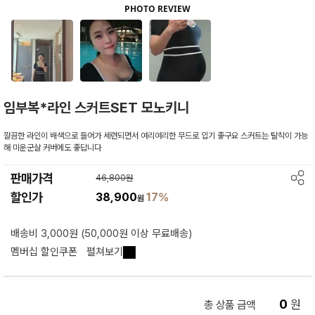
임부복*라인 스커트SET 모노키니
깔끔한 라인이 배색으로 들어가 세련되면서 여리여리한 무드로 입기 좋구요 스커트는 탈착이 가능
해 미운군살 커버에도 좋답니다
판매가격
46,800원
할인가
38,900
17%
원
배송비 3,000원 (50,000원 이상 무료배송)
멤버십 할인쿠폰
펼쳐보기
0
원
총 상품 금액