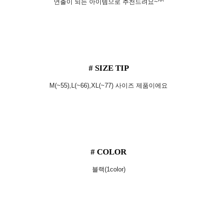
연출이 되는 아이템으로 추천드려요~^^
# SIZE TIP
M(~55),L(~66),XL(~77) 사이즈 제품이에요
# COLOR
블랙(1color)