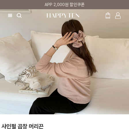
매주 리뷰어 최대 1만원 쿠폰
샤인펄 곱창 머리끈