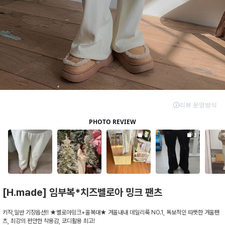
[H.made] 임부복*치즈벨로아 밍크 팬츠
키작,일반 기장옵션!! ★벨로아밍크+울복대★ 겨울내내 데일리룩 NO.1, 독보적인 따뜻한 겨울팬
츠, 최강의 편안한 착용감, 코디활용 최고!