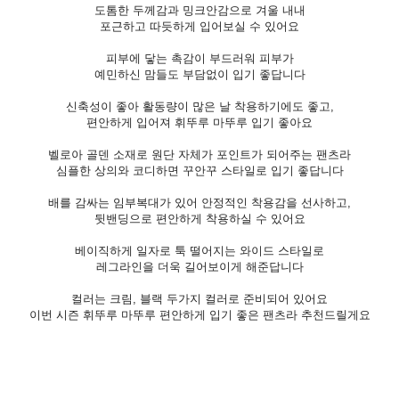
도톰한 두께감과 밍크안감으로 겨울 내내
포근하고 따듯하게 입어보실 수 있어요
피부에 닿는 촉감이 부드러워 피부가
예민하신 맘들도 부담없이 입기 좋답니다
신축성이 좋아 활동량이 많은 날 착용하기에도 좋고,
편안하게 입어져 휘뚜루 마뚜루 입기 좋아요
벨로아 골덴 소재로 원단 자체가 포인트가 되어주는 팬츠라
심플한 상의와 코디하면 꾸안꾸 스타일로 입기 좋답니다
배를 감싸는 임부복대가 있어 안정적인 착용감을 선사하고,
뒷밴딩으로 편안하게 착용하실 수 있어요
베이직하게 일자로 툭 떨어지는 와이드 스타일로
레그라인을 더욱 길어보이게 해준답니다
컬러는 크림, 블랙 두가지 컬러로 준비되어 있어요
이번 시즌 휘뚜루 마뚜루 편안하게 입기 좋은 팬츠라 추천드릴게요