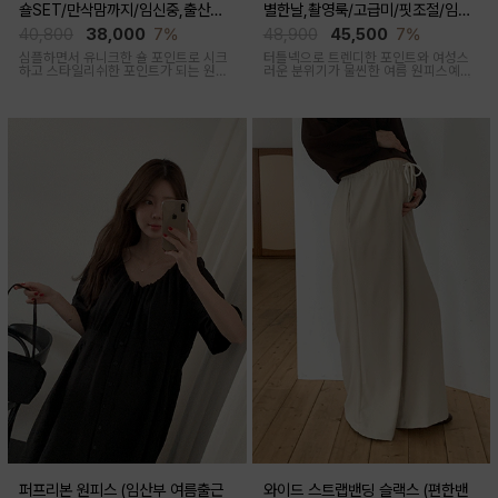
숄SET/만삭맘까지/임신중,출산후
별한날,촬영룩/고급미/핏조절/임산
착용가능)
부,출산후 착용가능)
40,800
38,000
7%
48,900
45,500
7%
심플하면서 유니크한 숄 포인트로 시크
터틀넥으로 트렌디한 포인트와 여성스
하고 스타일리쉬한 포인트가 되는 원피
러운 분위기가 물씬한 여름 원피스예요
스 세트 아이템이에요
심플하지만 착용만 해도 우아한 무드가
느껴진답니다
퍼프리본 원피스 (임산부 여름출근
와이드 스트랩밴딩 슬랙스 (편한밴