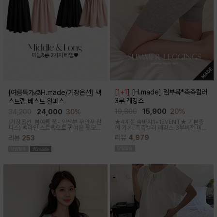
[1+1]
[H.made] 임부복*촉촉컬러
[여름특가🧊H.made/기장옵션] 백
3부 레깅스
스트랩 베스트 원피스
19,800
15,900
20%
34,200
24,000
30%
★4계절 속바지1+1EVENT★ 기본중
(기장옵션, 봄여름 쭉- 임산부 꾸안꾸 원
에 기본! 촉촉컬러 레깅스 3부버전 미니
피스)
백라인 스트랩으로 귀여운 뒷모습
원피스나 스커트안에 쏙~사계절 내내
으로 연출해주는 기특한 원피스, 바스락
리뷰
4,979
리뷰
253
필수템인 3부 속바지쫀쫀한 신축성으로
한 소재로 착용감이 가벼워요
편안해요