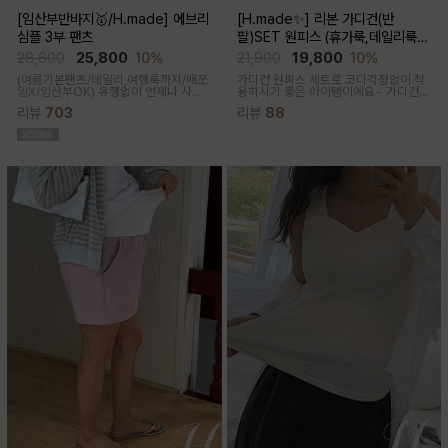
[임산부반바지🥇/H.made] 에브리
[H.made✨] 리본 가디건(반
심플 3부 팬츠
팔)SET 원피스 (휴가룩,데일리룩/
체형완벽커버/임산부,출산후 누구나
28,600
25,800
10%
21,900
19,800
10%
OK)
(여름기본팬츠/데일리,여행룩까지/배쪼
가디건 원피스 세트로 코디걱정없이 착
임X/임산부OK)
유행없이 언제나 사랑
용하시기 좋은 아이템이에요~ 가디건
받는 BASIC! 심플하고 베이직한 디자
배색라인과 리본매듭으로 포인트를 줘
리뷰
703
리뷰
88
인이라유행 걱정 없이 매 시즌마다꺼내
꾸안꾸룩으로 활용하기 좋아요
입기 좋은 3부 팬츠