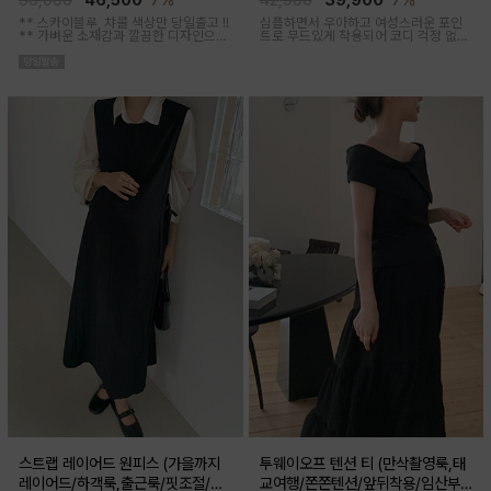
50,000
46,500
7%
42,900
39,900
7%
** 스카이블루, 챠콜 색상만 당일출고 !!
심플하면서 우아하고 여성스러운 포인
**
가벼운 소재감과 깔끔한 디자인으로
트로 무드있게 착용되어 코디 걱정 없는
소장하기 좋은 꾸안꾸 아이템이에요, 앞
투피스 아이템이에요
버튼 오픈되어 외출수유복으로도 추천
해요
스트랩 레이어드 원피스 (가을까지
투웨이오프 텐션 티 (만삭촬영룩,태
레이어드/하객룩,출근룩/핏조절/임
교여행/쫀쫀텐션/앞뒤착용/임산부,