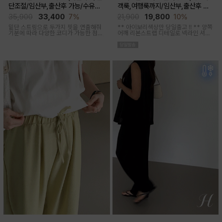
단조절/임산부,출산후 가능/수유복
객룩,여행룩까지/임산부,출산후 착
겸용)
용가능)
35,900
33,400
7%
21,900
19,800
10%
밑단 스트링으로 두가지 핏을 연출해줘
** 아이보리색상만 당일출고 !! **
양쪽
기분에 따라 다양한 코디가 가능한 점프
어깨 리본스트랩 디테일로 넥라인 셔링
수트에요, 단독 입거나 이너 매치해서 가
조절이 가능해 무드에 맞게 여성스럽고
을까지 스타일링
러블리한 아웃핏 연출해주며 앞부분 스
티치 핀턱디테일로 단정함을 더해준 격
식있는자리,여행룩,모임룩 다양하게 활
용하기 좋은 블라우스