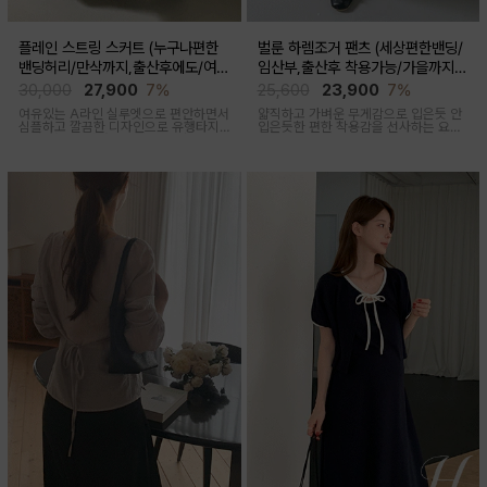
플레인 스트링 스커트 (누구나편한
벌룬 하렘조거 팬츠 (세상편한밴딩/
밴딩허리/만삭까지,출산후에도/여름
임산부,출산후 착용가능/가을까지코
간절기)
디)
30,000
27,900
7%
25,600
23,900
7%
여유있는 A라인 실루엣으로 편안하면서
얇직하고 가벼운 무게감으로 입은듯 안
심플하고 깔끔한 디자인으로 유행타지
입은듯한 편한 착용감을 선사하는 요즘
않아 매시즌 꺼내입기 좋은 데일리룩부
유행하고 있는 트렌디한 하렘조거팬츠
터 오피스룩까지 활용도 높은 스커트
캐주얼하면서 유니크한 아웃핏을 연출
해줍니다