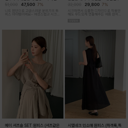
후 착용가능)
착용가능)
51,000
47,500
7%
32,000
29,800
7%
니트 원단으로 고급스러운 분위기의 투
시크하면서 심플한 디자인으로 착용만
피스 아이템이에요~ 여성스럽고 시크한
해도 무드있게 연출해주는 여름 원피스
무드로 연출된답니다
아이템이에요
메이 셔츠숄 SET 원피스 (셔츠같은
시엘네크 민소매 원피스 (하객룩,특