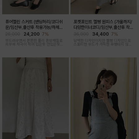
퓨어멜린 스커트 (밴딩허리/코디쉬
포켓포인트 멜빵 원피스 (가울까지/
운/임산부,출산후 착용가능/하체커
다양한이너코디/임산부,출산후 착용
버)
가능)
26,000
24,200
7%
36,900
34,400
7%
부드러우면서 쫀쫀한 폴리 혼방재질로
담백한 디자인이지만 멜빵 디자인으로
피부에 자극이 적어 입은듯 안입은듯한
스포티한 무드가 가득한 유행타지 않는
가벼운 착용감을 주는 내추럴하게 퍼지
스타일리쉬한 멜빵원피스로 마실룩부터
는 실루엣이 매력적인 스커트
여행룩까지 추천