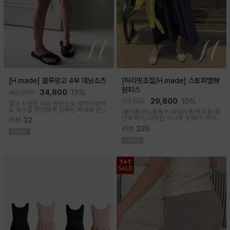
[H.made] 블루망고 4부 데님쇼츠
[허리핏조절/H.made] 스토퍼멜빵
원피스
40,000
34,800
13%
33,100
29,800
10%
얇고 시원한 데님 원단으로 제작되었어
요 복부를 편안하게 감싸는 복대와 군살
(봄여름코디활용↑/데일리룩/핏조절/출
커버되는 여유핏! 사이드&뒷포켓, 노란
산후까지)
다양한 이너와 굿매치! 사이
리뷰
32
스티치로 실용성과 포인트를 더했어요
드 스토퍼로 출산전후 예쁜핏 완성되는
캐주얼하게 톡! 걸치기 좋은 한여름 필수
리뷰
235
캐쥬얼한 무드의 뷔스티에 원피스에요
팬츠예요