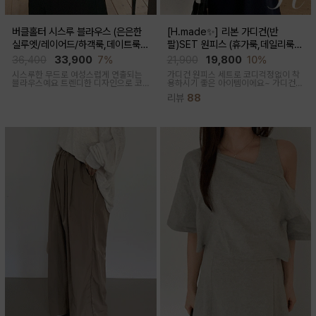
버클홀터 시스루 블라우스 (은은한
[H.made✨] 리본 가디건(반
실루엣/레이어드/하객룩,데이트룩/
팔)SET 원피스 (휴가룩,데일리룩/
임산부부터출산후 착용가능)
체형완벽커버/임산부,출산후 누구나
36,400
33,900
7%
21,900
19,800
10%
OK)
시스루한 무드로 여성스럽게 연출되는
가디건 원피스 세트로 코디걱정없이 착
블라우스예요 트렌디한 디자인으로 코
용하시기 좋은 아이템이에요~ 가디건
디활용도가 좋아요
배색라인과 리본매듭으로 포인트를 줘
리뷰
88
꾸안꾸룩으로 활용하기 좋아요