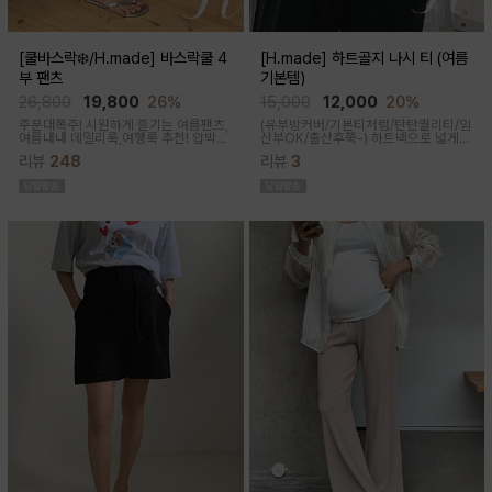
[쿨바스락❄️/H.made] 바스락쿨 4
[H.made] 하트골지 나시 티 (여름
부 팬츠
기본템)
26,800
19,800
26%
15,000
12,000
20%
주문대폭주! 시원하게 즐기는 여름팬츠,
(유부방커버/기본티처럼/탄탄퀄리티/임
여름내내 데일리룩,여행룩 추천! 압박없
산부OK/출산후쭉-)
하트넥으로 넓게
이 편안한 임부복대, 캐쥬얼한 무드의 편
파져 은은한 쇄골 노출이 여성스러운 실
리뷰
248
리뷰
3
안한 팬츠에요!바스락거리는 매끈한 원
루엣이 되고 넓은 암홀로 끼임이나 답답
단감으로착용감이 기분좋은 데일리 아
함 없이 편하게 입어진답니다
이템이에요!