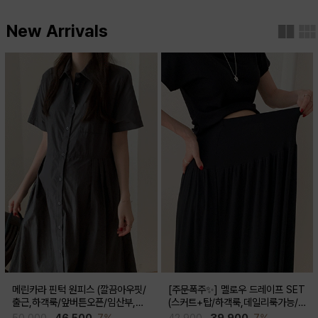
New Arrivals
메린카라 핀턱 원피스 (깔끔아우핏/
[주문폭주✨] 멜로우 드레이프 SET
출근,하객룩/앞버튼오픈/임산부,출
(스커트+탑/하객룩,데일리룩가능/
산후 착용가능)
임산부,출산후 착용가능)