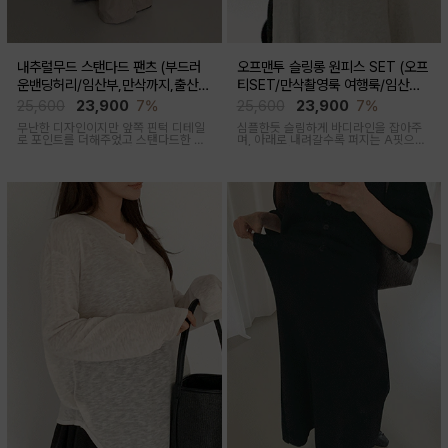
내추럴무드 스탠다드 팬츠 (부드러
오프맨투 슬링롱 원피스 SET (오프
운밴딩허리/임산부,만삭까지,출산후
티SET/만삭촬영룩 여행룩/임산부,
착용가능)
출산후 착용가능)
25,600
23,900
7%
25,600
23,900
7%
무난한 디자인이지만 앞쪽 핀턱 디테일
심플한듯 슬림하게 바디라인을 잡아주
로 포인트를 더해주었고 스탠다드한 핏
며, 아래로 내려갈수록 퍼지는 A핏으로
으로 취향타지않아 꺼내입기 좋은 여름
하체미운살 커버해주며 맥시한 기장감
교복바지로 추천드리는 팬츠
으로 여성스러움을 돋보이게하는 세련
된 무드의 투피스세트