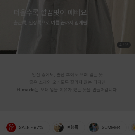
여름은 귀엽게 입는 계절
체형커버까지 완벽한 점프수트
5
/
16
임신 중에도, 출산 후에도 오래 입는 옷
좋은 소재와 오래도록 질리지 않는 디자인
H.made
는 오래 입을 이유가 있는 옷을 만들어갑니다.
SALE ~87%
여행룩
SUMMER