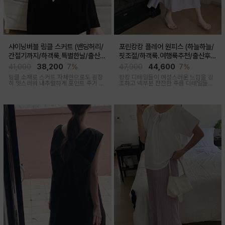
샤이닝버블 링클 스커트 (밴딩허리/
포린캉캉 플레어 원피스 (하늘하늘/
간절기까지/하객룩,특별한날/출산후
핏조절/하객룩.여행룩추천/출산후
가능)
착용가능)
41,000
38,200
7%
47,900
44,600
7%
링클 소재로 스커트 자체만으로도 굉장
캉캉 디테일들이 여성스러운 느낌을 강
히 멋스러워 내추럴하게 포인트 주기 좋
조하고 넥부분 잔잔한 주름 디테일들로
고 적당한 두께감, 계절 구애 받지않고
우아함 한스푼 더했어요, 걸을때마다 살
두루두루 착용하기 좋은 스커트
랑살랑 쾌적한 착용감을 선사하는 원