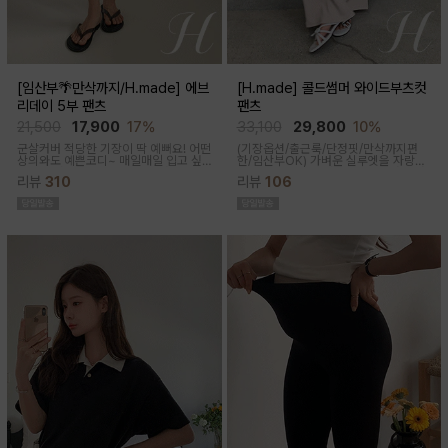
[임산부🌴만삭까지/H.made] 에브
[H.made] 콜드썸머 와이드부츠컷
리데이 5부 팬츠
팬츠
21,500
17,900
17%
33,100
29,800
10%
군살커버 적당한 기장이 딱 예뻐요! 어떤
(기장옵션/출근룩/단정핏/만삭까지편
상의와도 예쁜코디~ 매일매일 입고 싶
한/임산부OK)
가벼운 실루엣을 자랑하
어지는 팬츠착용감이 정말 좋아요~적당
는 와이드 부츠컷 팬츠예요~ 시원한 원
리뷰
310
리뷰
106
한 5부 기장감으로 군살커버
단감과 디자인으로 쾌적하게 착용돼요