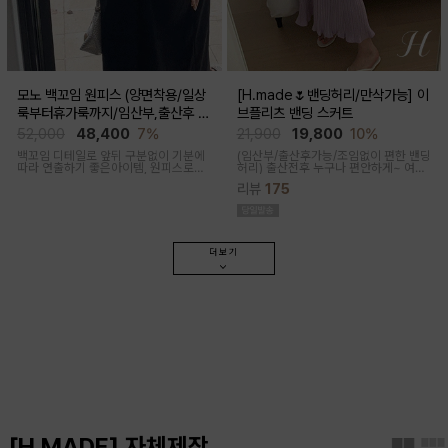
모노 백꼬임 원피스 (양면착용/일상
[H.made🌷밴딩허리/만삭가능] 이
룩부터휴가룩까지/임산부,출산후 가
브플리츠 밴딩 스커트
능)
52,000
48,400
7%
21,900
19,800
10%
백꼬임 디테일로 앞뒤 구분없이 기분에
(임산부/출산후가능/조임없이 편한 밴딩
따라 연출하기 좋은아이템, 원피스로도,
허리)
출산전후 누구나 편안하게~ 여성
팬츠와 레이어드해 블라우스로도 다양
스러운 라인, 피부에 닿는 촉감이 부드러
리뷰
175
한 무드로입어지며 구김과 늘어짐없는
운 플리츠 스커트
나일론 혼방으로 여름 휘뚜루마뚜루 원
피스
더보기
[H.MADE] 자체제작