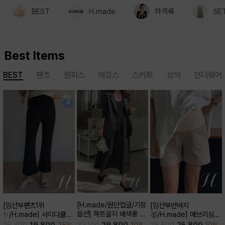
BEST
H.made
하객룩
SE
Best Items
BEST
팬츠
원피스
레깅스
스커트
상의
언더웨어
[H.made/원단업글/기장
[임산부팬츠1위
[임산부반바지
옵션] 하트골지 배색롱 원
✨/H.made] 사이다쿨링
🥇/H.made] 에브리심플
피스
부츠컷 팬츠 (키작/보통/키
3부 팬츠
33,100
29,800
10%