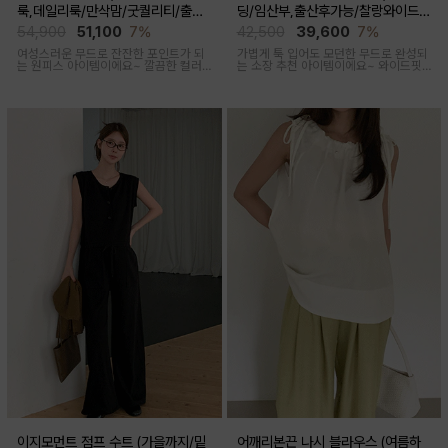
룩,데일리룩/만삭맘/굿퀄리티/출산
딩/임산부,출산후가능/찰랑와이드/
후 착용가능)
출근룩,데일리룩)
54,900
51,100
7%
42,500
39,600
7%
여성스러운 무드로 잔잔한 포인트가 되
가볍게 툭 입어도 모던한 무드로 완성되
는 원피스 아이템이에요~ 깔끔한 컬러
는 소장 추천 아이템이에요~ 와이드핏
로 부담없이 착용하기 좋아요
으로 트렌디하게 착용돼요
이지모먼트 점프 수트 (가을까지/밑
어깨리본끈 나시 블라우스 (여름하