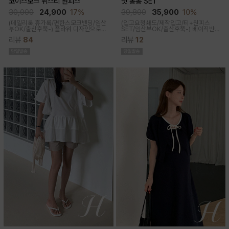
코이스모크 뷔스티 원피스
닛 봉봉 SET
30,000
24,900
17%
39,800
35,900
10%
(데일리룩,휴가룩/편한스모크밴딩/임산
(입고요청쇄도/제작입고/티+원피스
부OK/출산후쭉-) 플라워 디자인으로
SET/임산부OK/출산후쭉-)
베이직반팔
여성스러워 소장욕구를 업시켜주는 뷔
과 나시 원피스 세트 구성으로 가성비세
리뷰
84
리뷰
12
스티에 원피스랍니다
트로 탄탄한 코튼원단으로 부드럽고 내
구성이 좋음