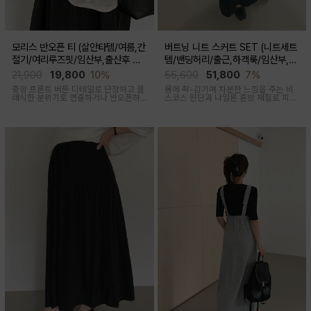
모리스 반오픈 티 (살안타템/여름,간
버트닝 니트 스커트 SET (니트세트
절기/여리루즈핏/임산부,출산후 착
템/밴딩허리/출근,하객룩/임산부,출
용가능)
산후 착용가능)
21,900
19,800
10%
55,600
51,800
7%
중앙 프론트 버튼 디테일로 단정하고 클
몸에 촥-감기며 차분한 느낌을 주는 비
래식한 분위기로 연출하거나 반오픈하
스코스 원단과 나일론 혼방 재질로 피부
여 시원한 넥라인 연출하여 쿨한 무드로
에 닿는 순간 느껴지는 쿨링감으로 한여
여러가지 스타일링 가능한 만능 긴팔 티
름에도 불쾌감없이 시원하게 착용가능
셔츠
한 상황구애없이 입기 좋은 세트아이템