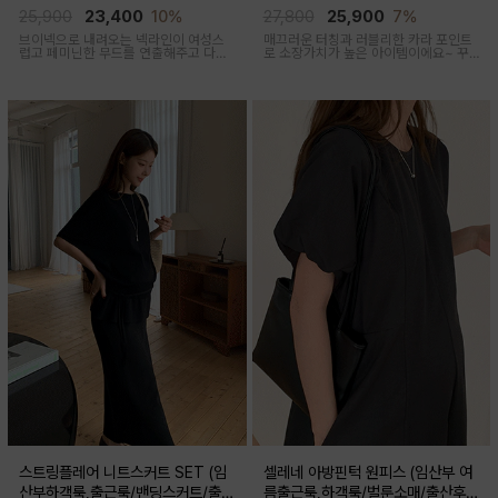
산부,출산후 착용가능)
출산후 착용가능)
25,900
23,400
10%
27,800
25,900
7%
브이넥으로 내려오는 넥라인이 여성스
매끄러운 터칭과 러블리한 카라 포인트
럽고 페미닌한 무드를 연출해주고 다양
로 소장가치가 높은 아이템이에요~ 꾸
한 상의와 레이어드가능한 활용도 높은
안꾸룩 강추 아이템
만능 코디 아이템
스트링플레어 니트스커트 SET (임
셀레네 아방핀턱 원피스 (임산부 여
산부하객룩,출근룩/밴딩스커트/출산
름출근룩,하객룩/벌룬소매/출산후