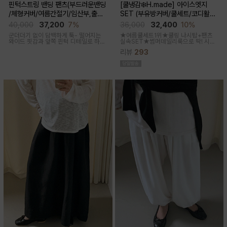
핀턱스트링 밴딩 팬츠(부드러운밴딩
[쿨냉감❄️H.made] 아이스엣지
/체형커버/여름간절기/임산부,출산
SET (부유방커버/쿨세트/코디활용
후 착용가능)
굿/출근룩,데일리룩)
40,000
37,200
7%
36,000
32,400
10%
군더더기 없이 담백하게 툭- 떨어지는
★여름쿨세트1위★쿨링 나시탑+팬츠
와이드 핏감과
앞쪽 핀턱 디테일로 하체
실속SET★썸머데일리룩으로 딱! 시원
미운살 커버해주며 고급스럽고 내추럴
한 감촉에 신축성 좋고 통기성쿨링원단
리뷰
293
한 컬러구성으로 하객룩,오피스룩으로
으로 한여름까지 가뿐하게~!
추천드리는 팬츠