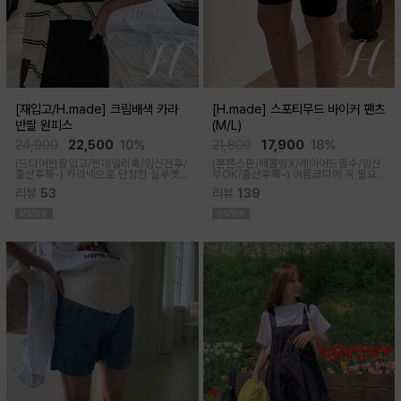
[재입고/H.made] 크림배색 카라
[H.made] 스포티무드 바이커 팬츠
반팔 원피스
(M/L)
24,900
22,500
10%
21,800
17,900
18%
(드디어반팔입고/찐데일리룩/임신전후/
(쫀쫀스판/배쫄림X/레이어드필수/임산
출산후쭉-)
카라넥으로 단정한 실루엣
부OK/출산후쭉-)
여름코디에 꼭 필요
과 배색 디테일이 들어가면서 전체적으
한 핫아이템, 스포티한 무드의 바이커팬
리뷰
53
리뷰
139
로 여유있는 핏감과 미운 군살을 가려주
츠!쫀쫀한 다리라인과 배부분은 부드럽
고 일자로 툭 떨어지는 핏으로 깔끔한 핏
고 쫀쫀한 소재에요
연출된답니다