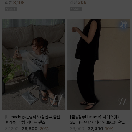
리뷰
306
리뷰
3,108
스러움이 물씬 느껴지고 맥시한 기장감
성이 뛰어나 쾌적한 착용감으로 여름시
으로 우아한 실루엣이 연출된답니다
즌내내 시원하게 입기좋은 쿨부츠컷
[H.made🧊밴딩허리/임산부,출산
[쿨냉감❄️H.made] 아이스엣지
후가능] 쿨썸 와이드 팬츠
SET (부유방커버/쿨세트/코디활용
굿/출근룩,데일리룩)
37,200
29,800
20%
36,000
32,400
10%