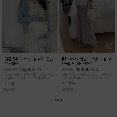
[주문폭주/H.only] 얼그레이 콩단
[H.made🌷밴딩허리/만삭가능] 이
추 원피스
브플리츠 밴딩 스커트
38,600
35,900
7%
21,900
19,800
10%
(고급스런실루엣/하객룩/임산부OK/출
(임산부/출산후가능/조임없이 편한 밴딩
산후쭉-)
하늘하늘한 소재감과 폴리 원
허리)
출산전후 누구나 편안하게~ 여성
단의 부드러운 터치감으로 걸을때마다
스러운 라인, 피부에 닿는 촉감이 부드러
리뷰
9
리뷰
175
우아하고 A라인으로 롱하게 떨어지는
운 플리츠 스커트
핏감으로 체형커버까지 도와주는 원피
스랍니다
더보기