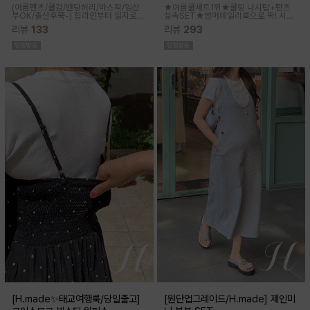
(여름팬츠/쿨감/밴딩허리/바스락/임산
★여름쿨세트1위★쿨링 나시탑+팬츠
부OK/출산후쭉-)
힙라인부터 일자로
실속SET★썸머데일리룩으로 딱! 시원
툭-하고 떨어지는 와이드라인으로 체형
한 감촉에 신축성 좋고 통기성쿨링원단
리뷰
133
리뷰
293
이 크게 드러나지않아요 데일리룩으로
으로 한여름까지 가뿐하게~!
도 좋은 데일리팬츠랍니다
[H.made✨태교여행룩/당일출고]
[원단업그레이드/H.made] 제인미