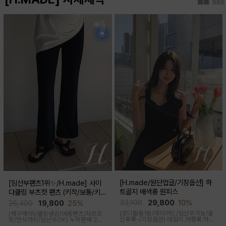
[H.made/원단업글/기장옵션] 하
[임산부팬츠1위✨/H.made] 사이
트골지 배색롱 원피스
다쿨링 부츠컷 팬츠 (키작/보통/키
큰)
33,100
29,800
10%
26,400
19,800
25%
(코디활용1등/레이어드/임산부가능/출
(재구매1위/쿨링냉감/여름팬츠/차르르
산후쭉-/기장옵션)
데일리,여행룩,하객
핏/만삭까지/임산부OK)
누적판매 2만
룩,출근룩 OK! 하트넥 디자인으로 여성
6천장↑차르르한 가벼운 소재감과 통기