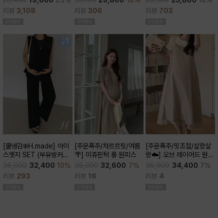
26,400
19,800
25%
28,600
25,800
10%
큰)
리뷰
306
리뷰
3,108
리뷰
703
[주문폭주/차르르핏/여름
[쿨냉감❄️H.made] 아이
[주문폭주/핏조절/살랑살
🌴] 미쥬핀턱 롱 원피스
스엣지 SET (부유방커버/
랑☁️] 오브 레이어드 원피
쿨세트/코디활용굿/출근
스
35,000
32,600
7%
36,000
32,400
10%
36,900
34,400
7%
룩,데일리룩)
리뷰
16
리뷰
293
리뷰
4