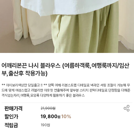
어깨리본끈 나시 블라우스 (여름하객룩,여행룩까지/임산
부,출산후 착용가능)
** 아이보리색상만 당일출고 !! ** 양쪽 어깨 리본스트랩 디테일로 넥라인 셔링 조절이 가능해 무
드에 맞게 여성스럽고 러블리한 아웃핏 연출해주며 앞부분 스티치 핀턱디테일로 단정함을 더해준
격식있는자리,여행룩,모임룩 다양하게 활용하기 좋은 블라우스
판매가격
21,900원
할인가
19,800
10%
원
적립금
190원