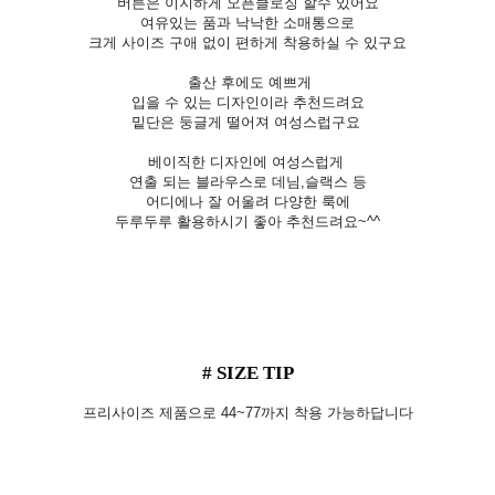
버튼은 이지하게 오픈클로징 할수 있어요
여유있는 품과 낙낙한 소매통으로
크게 사이즈 구애 없이 편하게 착용하실 수 있구요
출산 후에도 예쁘게
입을 수 있는 디자인이라 추천드려요
밑단은 둥글게 떨어져 여성스럽구요
베이직한 디자인에 여성스럽게
연출 되는 블라우스로 데님,슬랙스 등
어디에나 잘 어울려 다양한 룩에
두루두루 활용하시기 좋아 추천드려요~^^
# SIZE TIP
프리사이즈 제품으로 44~77까지 착용 가능하답니다