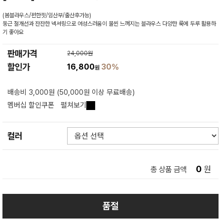
(봄블라우스/편한핏/임산부/출산후가능)
둥근 절개선과 잔잔한 넥셔링으로 여성스러움이 물씬 느껴지는 블라우스 다양한 룩에 두루 활용하
기 좋아요
판매가격
24,000원
할인가
16,800
30%
원
배송비 3,000원 (50,000원 이상 무료배송)
멤버십 할인쿠폰
펼쳐보기
컬러
0
원
총 상품 금액
품절