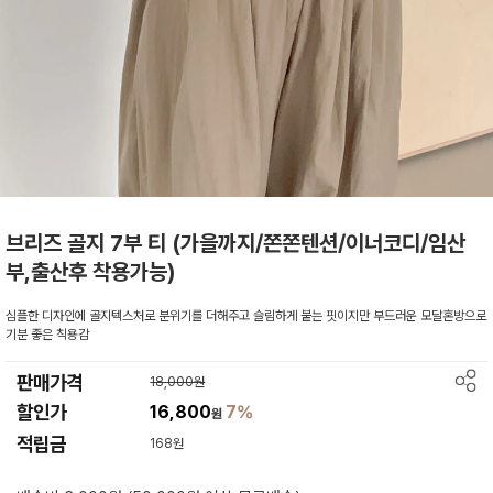
브리즈 골지 7부 티 (가을까지/쫀쫀텐션/이너코디/임산
부,출산후 착용가능)
심플한 디자인에 골지텍스처로 분위기를 더해주고 슬림하게 붙는 핏이지만 부드러운 모달혼방으로
기분 좋은 칙용감
판매가격
18,000원
할인가
16,800
7%
원
적립금
168원