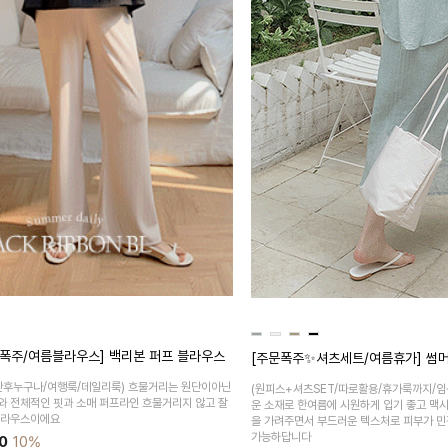
폭주/여름블라우스] 백리본 퍼프 블라우스
[주문폭주✨셔츠세트/여름휴가] 썸머
산후누구나/여행룩/데일리룩)
흐물거리는 원단이아닌
(원피스+셔츠SET/따로활용/휴가룩까지/임
와 전체적인 핏과 소매 퍼프라인 흐물거리지 않고 잘
운 소재로 한여름에 시원하게 입기 좋고 맥
블라우스이에요
을 가려주면서 부드러운 텍스처로 피부가 민
가능하답니다
0
10%