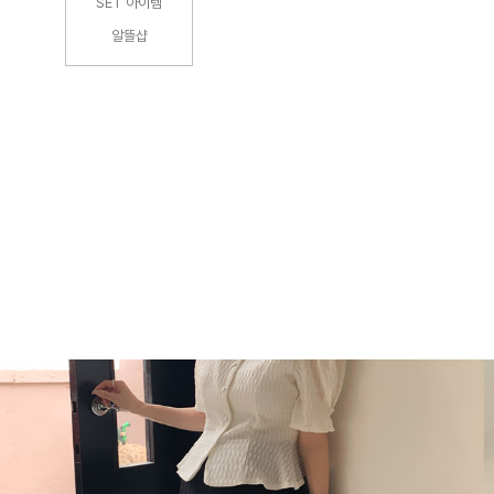
SET 아이템
알뜰샵