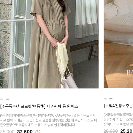
[누적4천장✨주문
[주문폭주/차르르핏/여름🌴] 미쥬핀턱 롱 원피스
(여름블라/임신중/출
(만삭맘까지예쁜/출근룩,하객룩/임산부OK/출산후쭉-)
넓은 라운드넥과
탄탄하게 힘있는 소재
세로 핀턱 디테일이 고급스럽고 깔끔한 실루엣을 연출해 주면서 바스트 버
잡혀서 더욱 예뻤던 
튼오픈형으로 외출시에도 수유가 가능해 실용적이랍니다
28,000
25,20
35,000
32,600
7%