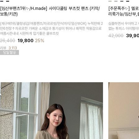
[임산부팬츠1위✨/H.made] 사이다쿨링 부츠컷 팬츠 (키작/
[주문폭주✨] 멜로
보통/키큰)
리룩가능/임산부,
(재구매1위/쿨링냉감/여름팬츠/차르르핏/만삭까지/임산부OK)
누적판매 2
심플하면서 우아하고 
만6천장↑차르르한 가벼운 소재감과 통기성이 뛰어나 쾌적한 착용감으로
없는 투피스 아이템이
여름시즌내내 시원하게 입기좋은 쿨부츠컷
42,900
39,9
26,400
19,800
25%
리뷰
3,113