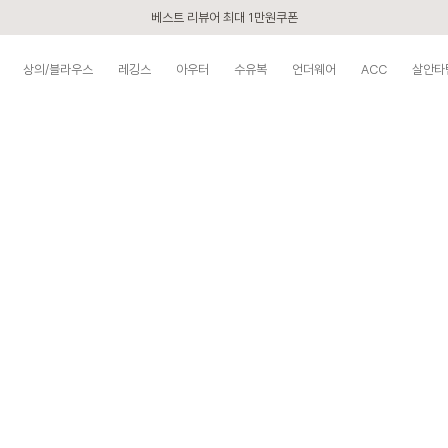
베스트 리뷰어 최대 1만원쿠폰
구매할수록 쌓이는 VIP 멤버십
상의/블라우스
레깅스
아우터
수유복
언더웨어
ACC
살안타
시즌오프 UP TO 87% off