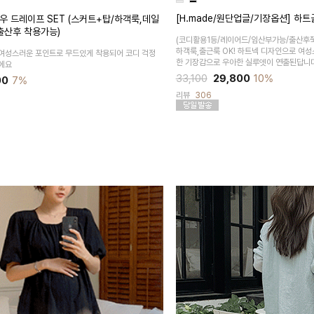
[H.made/원단업글/기장옵션] 하
우 드레이프 SET (스커트+탑/하객룩,데일
출산후 착용가능)
(코디활용1등/레이어드/임산부가능/출산후쭉
하객룩,출근룩 OK! 하트넥 디자인으로 여
여성스러운 포인트로 무드있게 착용되어 코디 걱정
한 기장감으로 우아한 실루엣이 연출된답니
에요
33,100
29,800
10%
00
7%
리뷰
306