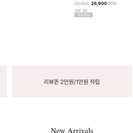
29,800
26,900
10%
리뷰
39
New Arrivals