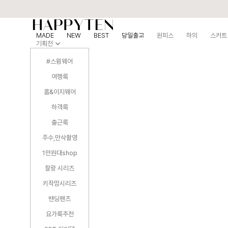
MADE
NEW
BEST
당일출고
원피스
하의
스커트
기획전
#스윔웨어
여행룩
홈&이지웨어
하객룩
출근룩
주수,만삭촬영
1만원대shop
찰랑 시리즈
키작맘시리즈
밴딩팬츠
요가룩추천