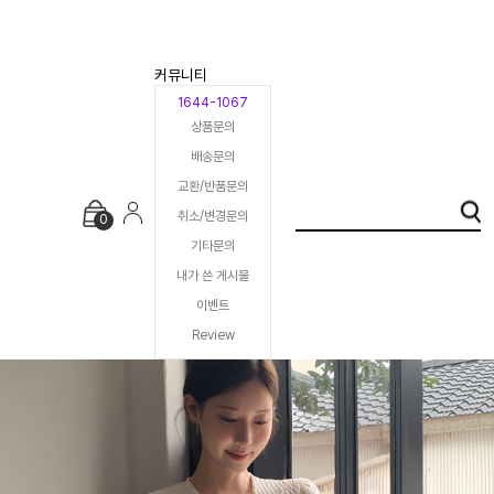
커뮤니티
1644-1067
상품문의
배송문의
교환/반품문의
취소/변경문의
0
기타문의
내가 쓴 게시물
이벤트
Review