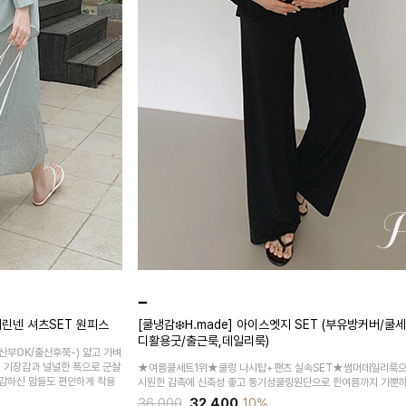
린넨 셔츠SET 원피스
[쿨냉감❄️H.made] 아이스엣지 SET (부유방커버/쿨
디활용굿/출근룩,데일리룩)
산부OK/출산후쭉-)
얇고 가벼
시 기장감과 널널한 폭으로 군살
★여름쿨세트1위★쿨링 나시탑+팬츠 실속SET★썸머데일리룩으
감하신 맘들도 편안하게 착용
시원한 감촉에 신축성 좋고 통기성쿨링원단으로 한여름까지 가뿐하
36,000
32,400
10%