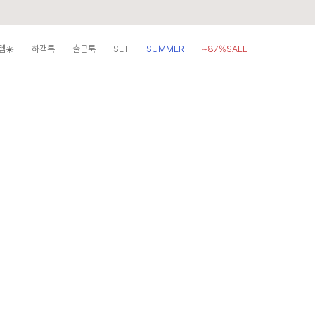
템☀️
하객룩
출근룩
SET
SUMMER
~87%SALE