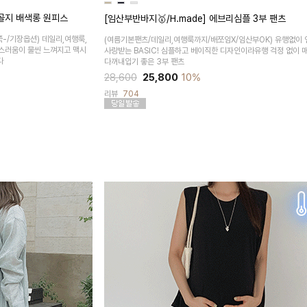
트골지 배색롱 원피스
[임산부반바지🥇/H.made] 에브리심플 3부 팬츠
-/기장옵션)
데일리,여행룩,
(여름기본팬츠/데일리,여행룩까지/배쪼임X/임산부OK)
유행없이 
성스러움이 물씬 느껴지고 맥시
사랑받는 BASIC! 심플하고 베이직한 디자인이라유행 걱정 없이 
다
다꺼내입기 좋은 3부 팬츠
28,600
25,800
10%
리뷰
704