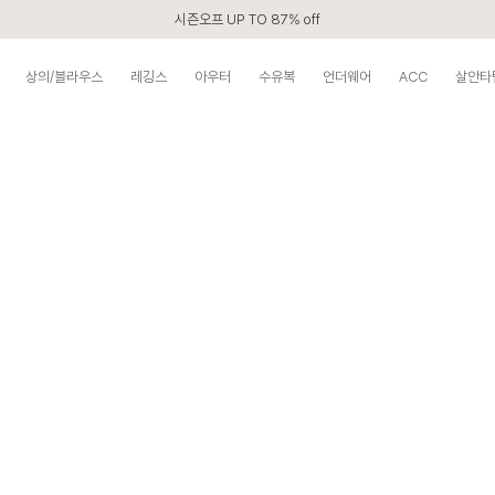
시즌오프 UP TO 87% off
신규회원 전 상품 무료배송
상의/블라우스
레깅스
아우터
수유복
언더웨어
ACC
살안타
APP 2,000원 할인쿠폰
베스트 리뷰어 최대 1만원쿠폰
구매할수록 쌓이는 VIP 멤버십