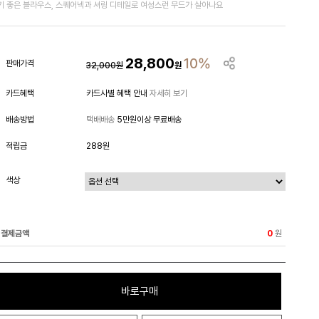
기 좋은 블라우스, 스퀘어넥과 셔링 디테일로 여성스런 무드가 살아나요
28,800
10%
판매가격
32,000
원
원
카드혜택
카드사별 혜택 안내
자세히 보기
배송방법
택배배송
5만원이상 무료배송
적립금
288원
색상
결제금액
원
0
바로구매