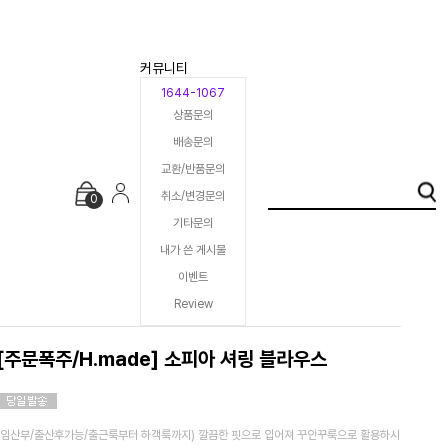
커뮤니티
1644-1067
상품문의
배송문의
교환/반품문의
취소/변경문의
0
기타문의
내가 쓴 게시물
이벤트
Review
[주문폭주/H.made] 소피아 셔링 블라우스
(임산부/출산후가능/출근룩부터 하객룩까지) 깔끔한 핏으로 입어져 꾸안꾸룩으로 활용하시