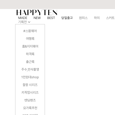
MADE
NEW
BEST
당일출고
원피스
하의
스커트
기획전
#스윔웨어
여행룩
홈&이지웨어
하객룩
출근룩
주수,만삭촬영
1만원대shop
찰랑 시리즈
키작맘시리즈
밴딩팬츠
요가룩추천