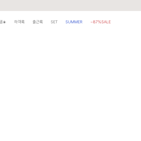
템☀️
하객룩
출근룩
SET
SUMMER
~87%SALE