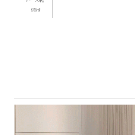
SET 아이템
알뜰샵