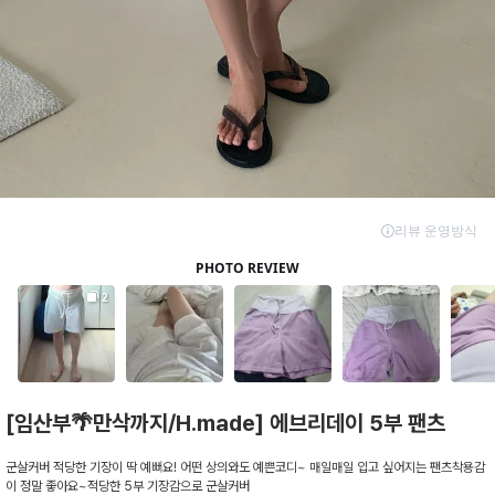
[임산부🌴만삭까지/H.made] 에브리데이 5부 팬츠
군살커버 적당한 기장이 딱 예뻐요! 어떤 상의와도 예쁜코디~ 매일매일 입고 싶어지는 팬츠착용감
이 정말 좋아요~적당한 5부 기장감으로 군살커버