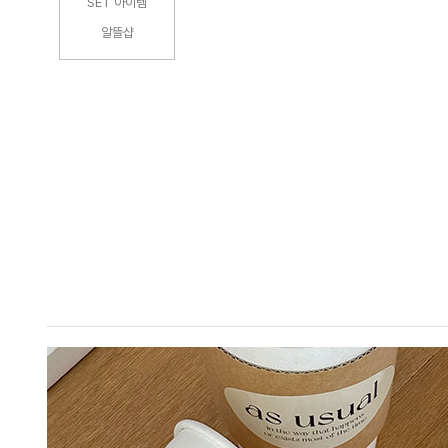
SET 아이템
알뜰샵