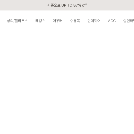
시즌오프 UP TO 87% off
신규회원 전 상품 무료배송
상의/블라우스
레깅스
아우터
수유복
언더웨어
ACC
살안타
카톡 플친 2,000원 할인쿠폰
APP 2,000원 할인쿠폰
첫 구매 5% 감사쿠폰
구매할수록 쌓이는 VIP 멤버십
베스트 리뷰어 최대 1만원쿠폰