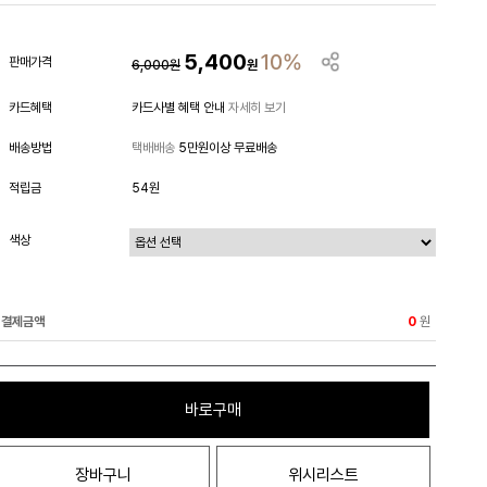
5,400
10%
판매가격
6,000
원
원
카드혜택
카드사별 혜택 안내
자세히 보기
배송방법
택배배송
5만원이상 무료배송
적립금
54원
색상
결제금액
원
0
바로구매
장바구니
위시리스트