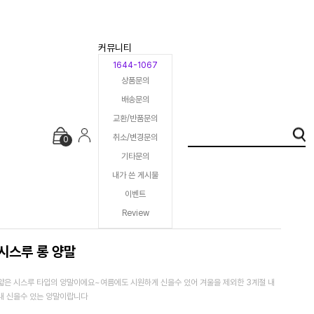
커뮤니티
1644-1067
상품문의
배송문의
교환/반품문의
취소/변경문의
0
기타문의
내가 쓴 게시물
이벤트
Review
시스루 롱 양말
얇은 시스루 타입의 양말이에요~여름에도 시원하게 신을수 있어 겨울을 제외한 3계절 내
내 신을수 있는 양말이랍니다