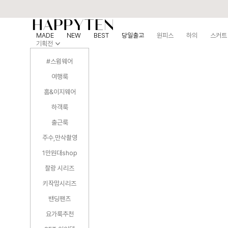
MADE
NEW
BEST
당일출고
원피스
하의
스커트
기획전
#스윔웨어
여행룩
홈&이지웨어
하객룩
출근룩
주수,만삭촬영
1만원대shop
찰랑 시리즈
키작맘시리즈
밴딩팬츠
요가룩추천