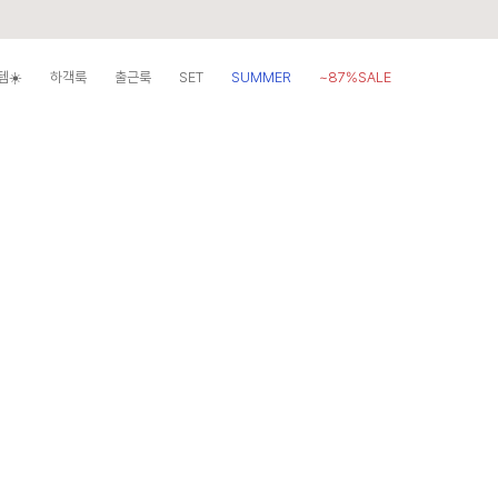
템☀️
하객룩
출근룩
SET
SUMMER
~87%SALE