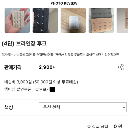
(4단) 브라연장 후크
맞지않는 가슴둘레 고민 끝 연결만하면끝! 편안한 착용을 도와주는 와이드 4단 브라연장후크
판매가격
2,900
원
배송비 3,000원 (50,000원 이상 무료배송)
멤버십 할인쿠폰
펼쳐보기
색상
0
원
총 상품 금액