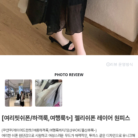
[여리핏쉬폰/하객룩,여행룩✨] 젤리쉬폰 레이어 원피스
(꾸안꾸/레이어드한듯/여름하객룩,여행룩까지/임산부OK/출산후쭉-)
여리한 쉬폰 원단감으로 시원하고 여성스러운 무드가 매력적인, 투피스 같은 디자인으로 유니크해