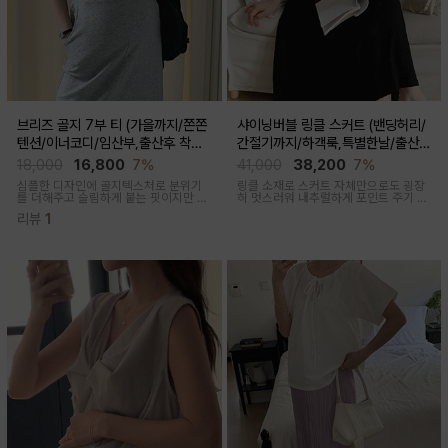
브리즈 골지 7부 티 (가을까지/쫀쫀
샤이닝버블 링클 스커트 (밴딩허리/
텐션/이너코디/임산부,출산후 착용
간절기까지/하객룩,특별한날/출산후
가능)
가능)
18,000
16,800
7%
41,000
38,200
7%
심플한 디자인에 골지텍스처로 분위기
링클 소재로 스커트 자체만으로도 굉장
를 더해주고 슬림하게 붙는 핏이지만 부
히 멋스러워 내추럴하게 포인트 주기 좋
드러운 모달혼방으로 기분 좋은 칙용감
고 적당한 두께감, 계절 구애 받지않고
리뷰
1
두루두루 착용하기 좋은 스커트