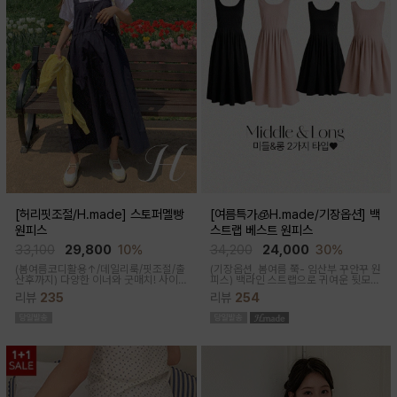
[허리핏조절/H.made] 스토퍼멜빵
[여름특가🧊H.made/기장옵션] 백
원피스
스트랩 베스트 원피스
33,100
29,800
10%
34,200
24,000
30%
(봄여름코디활용↑/데일리룩/핏조절/출
(기장옵션, 봄여름 쭉- 임산부 꾸안꾸 원
산후까지)
다양한 이너와 굿매치! 사이
피스)
백라인 스트랩으로 귀여운 뒷모습
드 스토퍼로 출산전후 예쁜핏 완성되는
으로 연출해주는 기특한 원피스, 바스락
리뷰
235
리뷰
254
캐쥬얼한 무드의 뷔스티에 원피스에요
한 소재로 착용감이 가벼워요