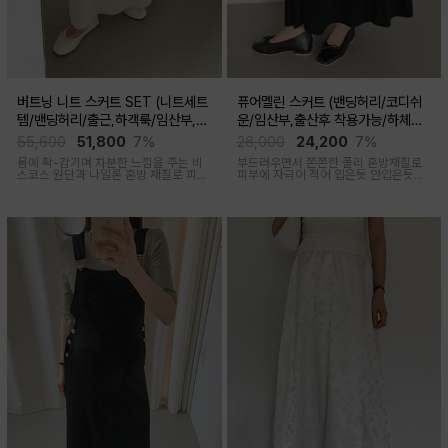
버트닝 니트 스커트 SET (니트세트
퓨어멜린 스커트 (밴딩허리/코디쉬
템/밴딩허리/출근,하객룩/임산부,출
운/임산부,출산후 착용가능/하체커
산후 착용가능)
버)
55,600
51,800
7%
26,000
24,200
7%
몸에 촥-감기며 차분한 느낌을 주는 비
부드러우면서 쫀쫀한 폴리 혼방재질로
스코스 원단과 나일론 혼방 재질로 피부
피부에 자극이 적어 입은듯 안입은듯한
에 닿는 순간 느껴지는 쿨링감으로 한여
가벼운 착용감을 주는 내추럴하게 퍼지
름에도 불쾌감없이 시원하게 착용가능
는 실루엣이 매력적인 스커트
한 상황구애없이 입기 좋은 세트아이템