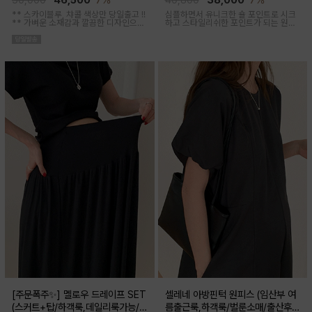
50,000
46,500
7%
40,800
38,000
7%
** 스카이블루, 챠콜 색상만 당일출고 !!
심플하면서 유니크한 숄 포인트로 시크
**
가벼운 소재감과 깔끔한 디자인으로
하고 스타일리쉬한 포인트가 되는 원피
소장하기 좋은 꾸안꾸 아이템이에요, 앞
스 세트 아이템이에요
버튼 오픈되어 외출수유복으로도 추천
해요
[주문폭주✨] 멜로우 드레이프 SET
셀레네 아방핀턱 원피스 (임산부 여
(스커트+탑/하객룩,데일리룩가능/
름출근룩,하객룩/벌룬소매/출산후