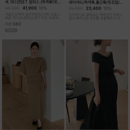
색 가디건SET 원피스 (하객룩1위/
레이어드/하객룩,출근룩/핏조절/임
고급미/가디건SET/임산부,출산후,
산부,출산후 착용가능)
46,500
41,900
10%
25,900
23,400
10%
누구나예쁜핏)
가을신상제작,임산부원피스1위! 고급스
브이넥으로 내려오는 넥라인이 여성스
러운 가디건+원피스SET구성, 따로따
럽고 페미닌한 무드를 연출해주고 다양
로 활용하기에 좋아 사랑받는 원피스
한 상의와 레이어드가능한 활용도 높은
리뷰
582
만능 코디 아이템