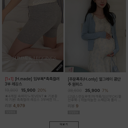
[1+1]
[H.made] 임부복*촉촉컬러
[주문폭주/H.only] 얼그레이 콩단
3부 레깅스
추 원피스
19,800
15,900
20%
38,600
35,900
7%
★4계절 속바지1+1EVENT★ 기본중
(고급스런실루엣/하객룩/임산부OK/출
에 기본! 촉촉컬러 레깅스 3부버전 미니
산후쭉-)
하늘하늘한 소재감과 폴리 원
원피스나 스커트안에 쏙~사계절 내내
단의 부드러운 터치감으로 걸을때마다
리뷰
4,979
리뷰
9
필수템인 3부 속바지쫀쫀한 신축성으로
우아하고 A라인으로 롱하게 떨어지는
편안해요
핏감으로 체형커버까지 도와주는 원피
스랍니다
더보기