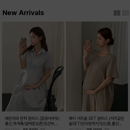
New Arrivals
메린카라 핀턱 원피스 (깔끔아우핏/
메이 셔츠숄 SET 원피스 (셔츠같은
출근,하객룩/앞버튼오픈/임산부,출
숄SET/만삭맘까지/임신중,출산후
산후 착용가능)
착용가능)