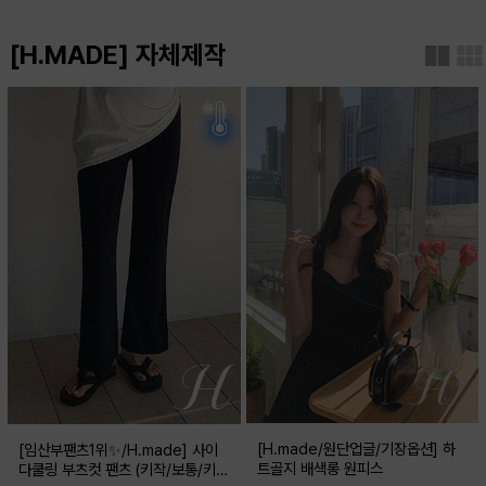
[H.MADE] 자체제작
[H.made/원단업글/기장옵션] 하
[임산부팬츠1위✨/H.made] 사이
트골지 배색롱 원피스
다쿨링 부츠컷 팬츠 (키작/보통/키