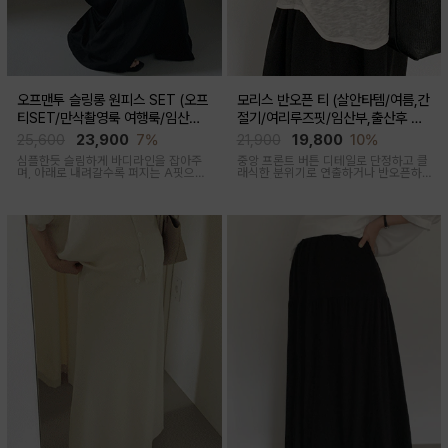
오프맨투 슬링롱 원피스 SET (오프
모리스 반오픈 티 (살안타템/여름,간
티SET/만삭촬영룩 여행룩/임산부,
절기/여리루즈핏/임산부,출산후 착
출산후 착용가능)
용가능)
25,600
23,900
7%
21,900
19,800
10%
심플한듯 슬림하게 바디라인을 잡아주
중앙 프론트 버튼 디테일로 단정하고 클
며, 아래로 내려갈수록 퍼지는 A핏으로
래식한 분위기로 연출하거나 반오픈하
하체미운살 커버해주며 맥시한 기장감
여 시원한 넥라인 연출하여 쿨한 무드로
으로 여성스러움을 돋보이게하는 세련
여러가지 스타일링 가능한 만능 긴팔 티
된 무드의 투피스세트
셔츠