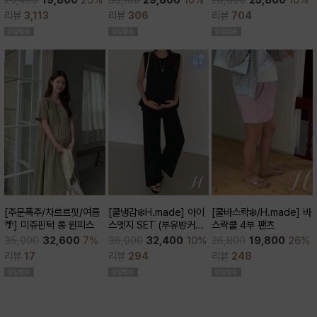
28,600
25,800
10%
26,400
19,800
25%
큰)
리뷰
306
리뷰
704
리뷰
3,113
[쿨바스락❄️/H.made] 바
[주문폭주/차르르핏/여름
[쿨냉감❄️H.made] 아이
스락쿨 4부 팬츠
🌴] 미쥬핀턱 롱 원피스
스엣지 SET (부유방커버/
쿨세트/코디활용굿/출근
26,800
19,800
26%
35,000
32,600
7%
36,000
32,400
10%
룩,데일리룩)
리뷰
248
리뷰
17
리뷰
294