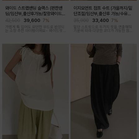
와이드 스트랩밴딩 슬랙스 (편한밴
이지모먼트 점프 수트 (가을까지/밑
딩/임산부,출산후가능/찰랑와이드/
단조절/임산부,출산후 가능/수유복
출근룩,데일리룩)
겸용)
42,500
39,600
7%
35,900
33,400
7%
가볍게 툭 입어도 모던한 무드로 완성되
밑단 스트링으로 두가지 핏을 연출해줘
는 소장 추천 아이템이에요~ 와이드핏
기분에 따라 다양한 코디가 가능한 점프
으로 트렌디하게 착용돼요
수트에요, 단독 입거나 이너 매치해서 가
을까지 스타일링