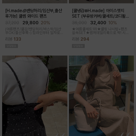
[H.made🧊밴딩허리/임산부,출산
[쿨냉감❄️H.made] 아이스엣지
후가능] 쿨썸 와이드 팬츠
SET (부유방커버/쿨세트/코디활용
굿/출근룩,데일리룩)
37,200
29,800
20%
36,000
32,400
10%
(여름팬츠/쿨감/밴딩허리/바스락/임산
★여름쿨세트1위★쿨링 나시탑+팬츠
부OK/출산후쭉-)
힙라인부터 일자로
실속SET★썸머데일리룩으로 딱! 시원
툭-하고 떨어지는 와이드라인으로 체형
한 감촉에 신축성 좋고 통기성쿨링원단
리뷰
133
리뷰
294
이 크게 드러나지않아요 데일리룩으로
으로 한여름까지 가뿐하게~!
도 좋은 데일리팬츠랍니다