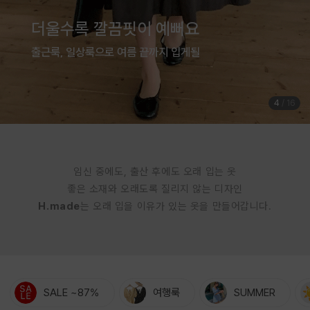
여름은 귀엽게 입는 계절
체형커버까지 완벽한 점프수트
5
/
16
임신 중에도, 출산 후에도 오래 입는 옷
좋은 소재와 오래도록 질리지 않는 디자인
H.made
는 오래 입을 이유가 있는 옷을 만들어갑니다.
SALE ~87%
여행룩
SUMMER