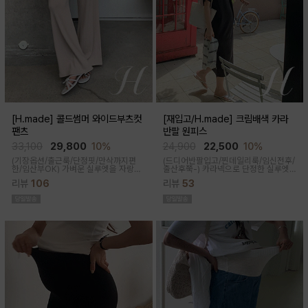
[H.made] 콜드썸머 와이드부츠컷
[재입고/H.made] 크림배색 카라
팬츠
반팔 원피스
33,100
29,800
10%
24,900
22,500
10%
(기장옵션/출근룩/단정핏/만삭까지편
(드디어반팔입고/찐데일리룩/임신전후/
한/임산부OK)
가벼운 실루엣을 자랑하
출산후쭉-)
카라넥으로 단정한 실루엣
는 와이드 부츠컷 팬츠예요~ 시원한 원
과 배색 디테일이 들어가면서 전체적으
리뷰
106
리뷰
53
단감과 디자인으로 쾌적하게 착용돼요
로 여유있는 핏감과 미운 군살을 가려주
고 일자로 툭 떨어지는 핏으로 깔끔한 핏
연출된답니다