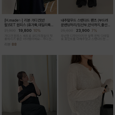
[H.made✨] 리본 가디건(반
내추럴무드 스탠다드 팬츠 (부드러
팔)SET 원피스 (휴가룩,데일리룩/
운밴딩허리/임산부,만삭까지,출산후
체형완벽커버/임산부,출산후 누구나
착용가능)
21,900
19,800
10%
25,600
23,900
7%
OK)
가디건 원피스 세트로 코디걱정없이 착
무난한 디자인이지만 앞쪽 핀턱 디테일
용하시기 좋은 아이템이에요~ 가디건
로 포인트를 더해주었고 스탠다드한 핏
배색라인과 리본매듭으로 포인트를 줘
으로 취향타지않아 꺼내입기 좋은 여름
리뷰
88
꾸안꾸룩으로 활용하기 좋아요
교복바지로 추천드리는 팬츠