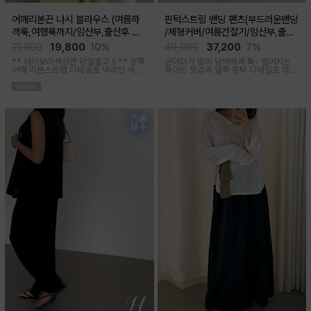
어깨리본끈 나시 블라우스 (여름하
핀턱스트링 밴딩 팬츠(부드러운밴딩
객룩,여행룩까지/임산부,출산후 착
/체형커버/여름간절기/임산부,출산
용가능)
후 착용가능)
21,900
19,800
10%
40,000
37,200
7%
** 아이보리색상만 당일출고 !! **
양쪽
군더더기 없이 담백하게 툭- 떨어지는
어깨 리본스트랩 디테일로 넥라인 셔링
와이드 핏감과
앞쪽 핀턱 디테일로 하체
조절이 가능해 무드에 맞게 여성스럽고
미운살 커버해주며 고급스럽고 내추럴
러블리한 아웃핏 연출해주며 앞부분 스
한 컬러구성으로 하객룩,오피스룩으로
티치 핀턱디테일로 단정함을 더해준 격
추천드리는 팬츠
식있는자리,여행룩,모임룩 다양하게 활
용하기 좋은 블라우스