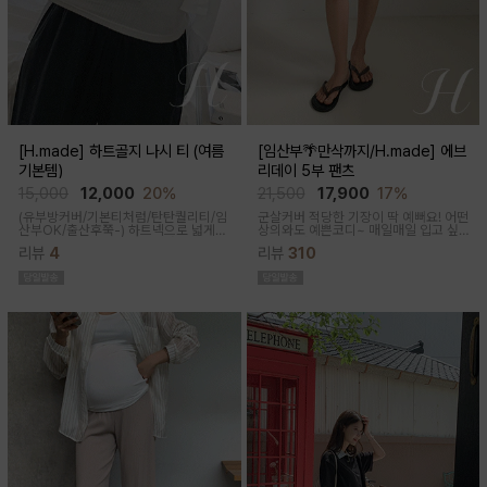
[H.made] 하트골지 나시 티 (여름
[임산부🌴만삭까지/H.made] 에브
기본템)
리데이 5부 팬츠
15,000
12,000
20%
21,500
17,900
17%
(유부방커버/기본티처럼/탄탄퀄리티/임
군살커버 적당한 기장이 딱 예뻐요! 어떤
산부OK/출산후쭉-)
하트넥으로 넓게
상의와도 예쁜코디~ 매일매일 입고 싶
파져 은은한 쇄골 노출이 여성스러운 실
어지는 팬츠착용감이 정말 좋아요~적당
리뷰
4
리뷰
310
루엣이 되고 넓은 암홀로 끼임이나 답답
한 5부 기장감으로 군살커버
함 없이 편하게 입어진답니다