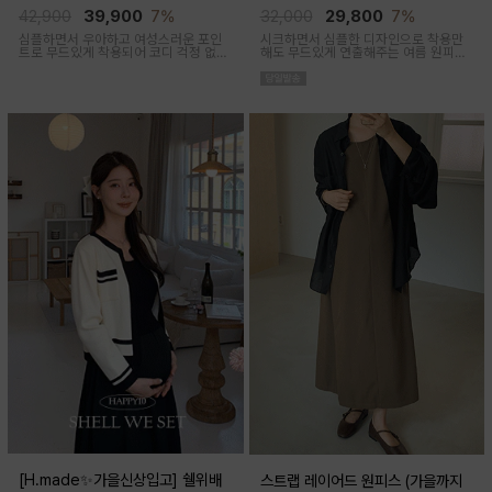
임산부,출산후 착용가능)
착용가능)
42,900
39,900
7%
32,000
29,800
7%
심플하면서 우아하고 여성스러운 포인
시크하면서 심플한 디자인으로 착용만
트로 무드있게 착용되어 코디 걱정 없는
해도 무드있게 연출해주는 여름 원피스
투피스 아이템이에요
아이템이에요
[H.made✨가을신상입고] 쉘위배
스트랩 레이어드 원피스 (가을까지