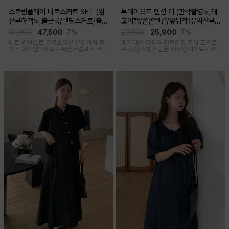
스트링플레어 니트스커트 SET (임
투웨이오프 텐션 티 (만삭촬영룩,태
산부하객룩,출근룩/밴딩스커트/출산
교여행/쫀쫀텐션/앞뒤착용/임산부,
후 착용가능)
출산후 착용가능)
51,000
47,500
7%
27,800
25,900
7%
니트 원단으로 고급스러운 분위기의 투
매끄러운 터칭과 러블리한 카라 포인트
피스 아이템이에요~ 여성스럽고 시크한
로 소장가치가 높은 아이템이에요~ 꾸
무드로 연출된답니다
안꾸룩 강추 아이템