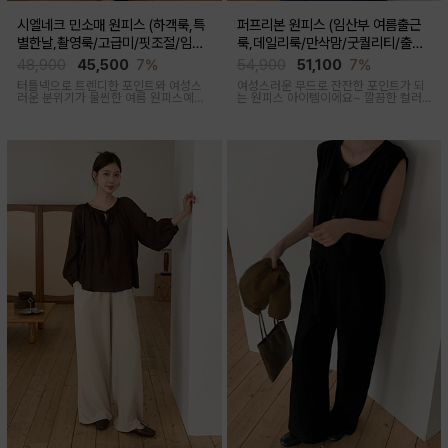
시엘네크 민소매 원피스 (하객룩,특
퍼프리본 원피스 (임산부 여름출근
별한날,촬영룩/고급미/핏조절/임산
룩,데일리룩/만삭맘/굿퀄리티/출산
부,출산후 착용가능)
후 착용가능)
48,900
45,500
7%
54,900
51,100
7%
터틀넥으로 트렌디한 포인트와 여성스
여성스러운 무드로 잔잔한 포인트가 되
러운 분위기가 물씬한 여름 원피스예요
는 원피스 아이템이에요~ 깔끔한 컬러
심플하지만 착용만 해도 우아한 무드가
로 부담없이 착용하기 좋아요
느껴진답니다