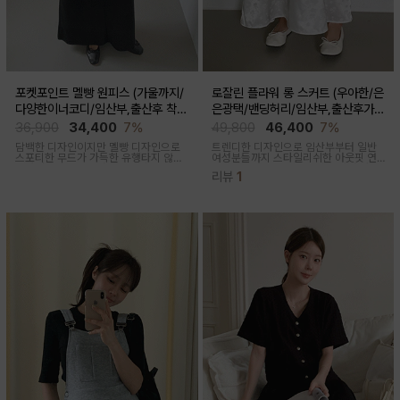
포켓포인트 멜빵 원피스 (가울까지/
로잘린 플라워 롱 스커트 (우아한/은
다양한이너코디/임산부,출산후 착용
은광택/밴딩허리/임산부,출산후가
가능)
능)
36,900
34,400
7%
49,800
46,400
7%
담백한 디자인이지만 멜빵 디자인으로
트렌디한 디자인으로 임산부부터 일반
스포티한 무드가 가득한 유행타지 않는
여성분들까지 스타일리쉬한 아웃핏 연
스타일리쉬한 멜빵원피스로 마실룩부터
출해주며 섬세하게 들어간 플라워 자수
리뷰
1
여행룩까지 추천
패턴과 우아한 광택감이 세련된 롱스커
트