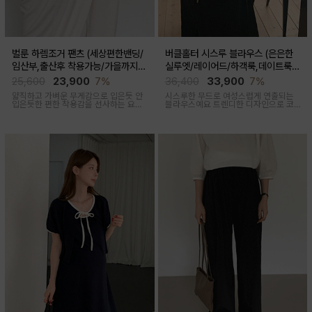
벌룬 하렘조거 팬츠 (세상편한밴딩/
버클홀터 시스루 블라우스 (은은한
임산부,출산후 착용가능/가을까지코
실루엣/레이어드/하객룩,데이트룩/
디)
임산부부터출산후 착용가능)
25,600
23,900
7%
36,400
33,900
7%
얇직하고 가벼운 무게감으로 입은듯 안
시스루한 무드로 여성스럽게 연출되는
입은듯한 편한 착용감을 선사하는 요즘
블라우스예요 트렌디한 디자인으로 코
유행하고 있는 트렌디한 하렘조거팬츠
디활용도가 좋아요
캐주얼하면서 유니크한 아웃핏을 연출
해줍니다