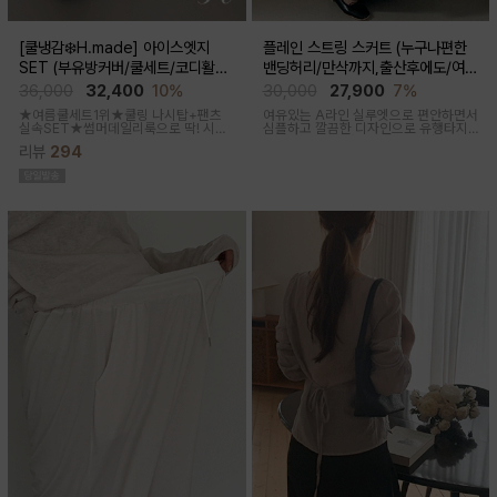
[쿨냉감❄️H.made] 아이스엣지
플레인 스트링 스커트 (누구나편한
SET (부유방커버/쿨세트/코디활용
밴딩허리/만삭까지,출산후에도/여름
굿/출근룩,데일리룩)
간절기)
36,000
32,400
10%
30,000
27,900
7%
★여름쿨세트1위★쿨링 나시탑+팬츠
여유있는 A라인 실루엣으로 편안하면서
실속SET★썸머데일리룩으로 딱! 시원
심플하고 깔끔한 디자인으로 유행타지
한 감촉에 신축성 좋고 통기성쿨링원단
않아 매시즌 꺼내입기 좋은 데일리룩부
리뷰
294
으로 한여름까지 가뿐하게~!
터 오피스룩까지 활용도 높은 스커트