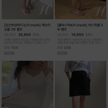
[임산부반바지🥇/H.made] 에브리
[쿨바스락❄️/H.made] 바스락쿨 4
심플 3부 팬츠
부 팬츠
28,600
25,800
10%
26,800
19,800
26%
(여름기본팬츠/데일리,여행룩까지/배쪼
주문대폭주! 시원하게 즐기는 여름팬츠,
임X/임산부OK)
유행없이 언제나 사랑
여름내내 데일리룩,여행룩 추천! 압박없
받는 BASIC! 심플하고 베이직한 디자
이 편안한 임부복대, 캐쥬얼한 무드의 편
리뷰
704
리뷰
248
인이라유행 걱정 없이 매 시즌마다꺼내
안한 팬츠에요!바스락거리는 매끈한 원
입기 좋은 3부 팬츠
단감으로착용감이 기분좋은 데일리 아
이템이에요!