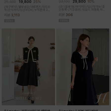
큰)
33,100
29,800
10%
26,400
19,800
25%
(코디활용1등/레이어드/임산부가능/출
(재구매1위/쿨링냉감/여름팬츠/차르르
산후쭉-/기장옵션)
데일리,여행룩,하객
핏/만삭까지/임산부OK)
누적판매 2만
룩,출근룩 OK! 하트넥 디자인으로 여성
6천장↑차르르한 가벼운 소재감과 통기
리뷰
306
리뷰
3,113
스러움이 물씬 느껴지고 맥시한 기장감
성이 뛰어나 쾌적한 착용감으로 여름시
으로 우아한 실루엣이 연출된답니다
즌내내 시원하게 입기좋은 쿨부츠컷