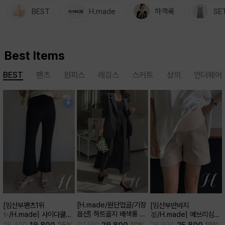
BEST
H.made
하객룩
SE
Best Items
BEST
팬츠
원피스
레깅스
스커트
상의
언더웨어
[H.made/원단업글/기장
[임산부반바지
[임산부팬츠1위
옵션] 하트골지 배색롱 원
🥇/H.made] 에브리심플
✨/H.made] 사이다쿨링
피스
3부 팬츠
부츠컷 팬츠 (키작/보통/키
33,100
29,800
10%