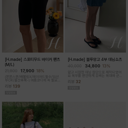
[H.made] 스포티무드 바이커 팬츠
[H.made] 블루망고 4부 데님쇼츠
(M/L)
40,000
34,800
13%
21,800
17,900
18%
얇고 시원한 데님 원단으로 제작되었어
요 복부를 편안하게 감싸는 복대와 군살
(쫀쫀스판/배쫄림X/레이어드필수/임산
커버되는 여유핏! 사이드&뒷포켓, 노란
부OK/출산후쭉-)
여름코디에 꼭 필요
리뷰
32
스티치로 실용성과 포인트를 더했어요
한 핫아이템, 스포티한 무드의 바이커팬
캐주얼하게 톡! 걸치기 좋은 한여름 필수
리뷰
139
츠!쫀쫀한 다리라인과 배부분은 부드럽
팬츠예요
고 쫀쫀한 소재에요