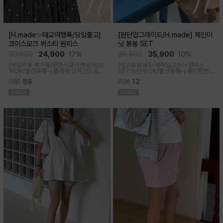
[H.made✨태교여행룩/당일출고]
[원단업그레이드/H.made] 제인미
코이스모크 뷔스티 원피스
닛 봉봉 SET
30,000
24,900
17%
39,800
35,900
10%
(데일리룩,휴가룩/편한스모크밴딩/임산
(입고요청쇄도/제작입고/티+원피스
부OK/출산후쭉-) 플라워 디자인으로
SET/임산부OK/출산후쭉-)
베이직반팔
여성스러워 소장욕구를 업시켜주는 뷔
과 나시 원피스 세트 구성으로 가성비세
리뷰
86
리뷰
12
스티에 원피스랍니다
트로 탄탄한 코튼원단으로 부드럽고 내
구성이 좋음