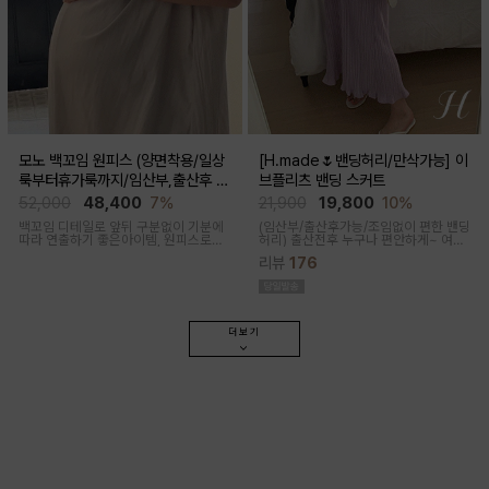
모노 백꼬임 원피스 (양면착용/일상
[H.made🌷밴딩허리/만삭가능] 이
룩부터휴가룩까지/임산부,출산후 가
브플리츠 밴딩 스커트
능)
52,000
48,400
7%
21,900
19,800
10%
백꼬임 디테일로 앞뒤 구분없이 기분에
(임산부/출산후가능/조임없이 편한 밴딩
따라 연출하기 좋은아이템, 원피스로도,
허리)
출산전후 누구나 편안하게~ 여성
팬츠와 레이어드해 블라우스로도 다양
스러운 라인, 피부에 닿는 촉감이 부드러
리뷰
176
한 무드로입어지며 구김과 늘어짐없는
운 플리츠 스커트
나일론 혼방으로 여름 휘뚜루마뚜루 원
피스
더보기