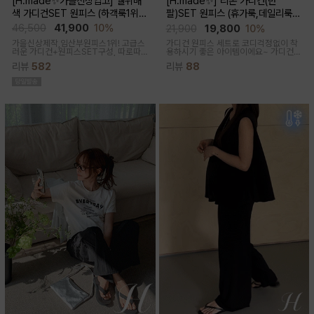
[H.made✨가을신상입고] 쉘위배
[H.made✨] 리본 가디건(반
색 가디건SET 원피스 (하객룩1위/
팔)SET 원피스 (휴가룩,데일리룩/
고급미/가디건SET/임산부,출산후,
체형완벽커버/임산부,출산후 누구나
46,500
41,900
10%
21,900
19,800
10%
누구나예쁜핏)
OK)
가을신상제작,임산부원피스1위! 고급스
가디건 원피스 세트로 코디걱정없이 착
러운 가디건+원피스SET구성, 따로따
용하시기 좋은 아이템이에요~ 가디건
로 활용하기에 좋아 사랑받는 원피스
배색라인과 리본매듭으로 포인트를 줘
리뷰
582
리뷰
88
꾸안꾸룩으로 활용하기 좋아요