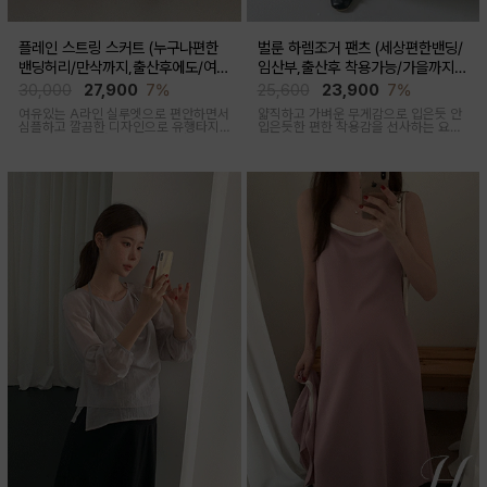
플레인 스트링 스커트 (누구나편한
벌룬 하렘조거 팬츠 (세상편한밴딩/
밴딩허리/만삭까지,출산후에도/여름
임산부,출산후 착용가능/가을까지코
간절기)
디)
30,000
27,900
7%
25,600
23,900
7%
여유있는 A라인 실루엣으로 편안하면서
얇직하고 가벼운 무게감으로 입은듯 안
심플하고 깔끔한 디자인으로 유행타지
입은듯한 편한 착용감을 선사하는 요즘
않아 매시즌 꺼내입기 좋은 데일리룩부
유행하고 있는 트렌디한 하렘조거팬츠
터 오피스룩까지 활용도 높은 스커트
캐주얼하면서 유니크한 아웃핏을 연출
해줍니다