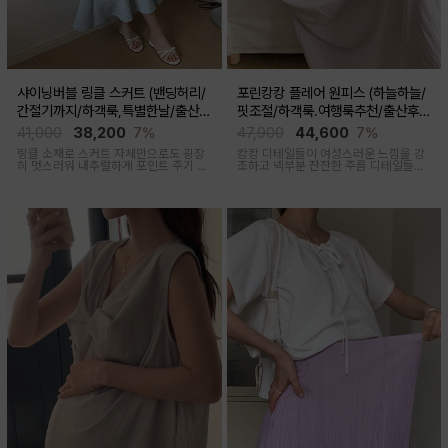
샤이닝버블 링클 스커트 (밴딩허리/
포린캉캉 플레어 원피스 (하늘하늘/
간절기까지/하객룩,특별한날/출산후
핏조절/하객룩.여행룩추천/출산후
가능)
착용가능)
41,000
38,200
7%
47,900
44,600
7%
링클 소재로 스커트 자체만으로도 굉장
캉캉 디테일들이 여성스러운 느낌을 강
히 멋스러워 내추럴하게 포인트 주기 좋
조하고 넥부분 잔잔한 주름 디테일들로
고 적당한 두께감, 계절 구애 받지않고
우아함 한스푼 더했어요, 걸을때마다 살
두루두루 착용하기 좋은 스커트
랑살랑 쾌적한 착용감을 선사하는 원