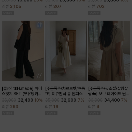
26,400
19,800
25%
28,600
25,800
10%
큰)
리뷰
307
리뷰
3,105
리뷰
702
[주문폭주/차르르핏/여름
[쿨냉감❄️H.made] 아이
[주문폭주/핏조절/살랑살
🌴] 미쥬핀턱 롱 원피스
스엣지 SET (부유방커버/
랑☁️] 오브 레이어드 원피
쿨세트/코디활용굿/출근
스
35,000
32,600
7%
36,000
32,400
10%
36,900
34,400
7%
룩,데일리룩)
리뷰
16
리뷰
293
리뷰
4