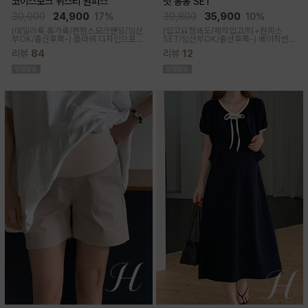
코이스모크 뷔스티 원피스
닛 봉봉 SET
30,000
24,900
17%
39,800
35,900
10%
(데일리룩,휴가룩/편한스모크밴딩/임산
(입고요청쇄도/제작입고/티+원피스
부OK/출산후쭉-) 플라워 디자인으로
SET/임산부OK/출산후쭉-)
베이직반팔
여성스러워 소장욕구를 업시켜주는 뷔
과 나시 원피스 세트 구성으로 가성비세
리뷰
84
리뷰
12
스티에 원피스랍니다
트로 탄탄한 코튼원단으로 부드럽고 내
구성이 좋음