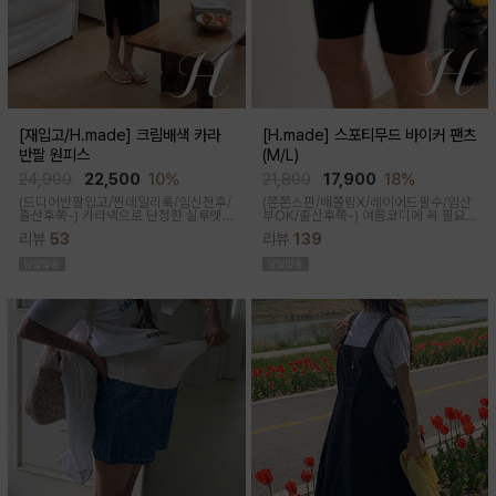
[재입고/H.made] 크림배색 카라
[H.made] 스포티무드 바이커 팬츠
반팔 원피스
(M/L)
24,900
22,500
10%
21,800
17,900
18%
(드디어반팔입고/찐데일리룩/임신전후/
(쫀쫀스판/배쫄림X/레이어드필수/임산
출산후쭉-)
카라넥으로 단정한 실루엣
부OK/출산후쭉-)
여름코디에 꼭 필요
과 배색 디테일이 들어가면서 전체적으
한 핫아이템, 스포티한 무드의 바이커팬
리뷰
53
리뷰
139
로 여유있는 핏감과 미운 군살을 가려주
츠!쫀쫀한 다리라인과 배부분은 부드럽
고 일자로 툭 떨어지는 핏으로 깔끔한 핏
고 쫀쫀한 소재에요
연출된답니다