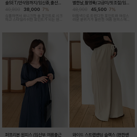
숄SET/만삭맘까지/임신중,출산후
별한날,촬영룩/고급미/핏조절/임산
착용가능)
부,출산후 착용가능)
40,800
38,000
7%
48,900
45,500
7%
심플하면서 유니크한 숄 포인트로 시크
터틀넥으로 트렌디한 포인트와 여성스
하고 스타일리쉬한 포인트가 되는 원피
러운 분위기가 물씬한 여름 원피스예요
스 세트 아이템이에요
심플하지만 착용만 해도 우아한 무드가
느껴진답니다
퍼프리본 원피스 (임산부 여름출근
와이드 스트랩밴딩 슬랙스 (편한밴