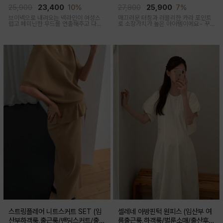
산부,출산후 착용가능)
출산후 착용가능)
25,900
23,400
10%
27,800
25,900
7%
브이넥으로 내려오는 넥라인이 여성스
매끄러운 터칭과 러블리한 카라 포인트
럽고 페미닌한 무드를 연출해주고 다양
로 소장가치가 높은 아이템이에요~ 꾸
한 상의와 레이어드가능한 활용도 높은
안꾸룩 강추 아이템
만능 코디 아이템
스트링플레어 니트스커트 SET (임
셀레네 아방핀턱 원피스 (임산부 여
산부하객룩,출근룩/밴딩스커트/출산
름출근룩,하객룩/벌룬소매/출산후