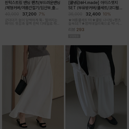
핀턱스트링 밴딩 팬츠(부드러운밴딩
[쿨냉감❄️H.made] 아이스엣지
/체형커버/여름간절기/임산부,출산
SET (부유방커버/쿨세트/코디활용
후 착용가능)
굿/출근룩,데일리룩)
40,000
37,200
7%
36,000
32,400
10%
군더더기 없이 담백하게 툭- 떨어지는
★여름쿨세트1위★쿨링 나시탑+팬츠
와이드 핏감과
앞쪽 핀턱 디테일로 하체
실속SET★썸머데일리룩으로 딱! 시원
미운살 커버해주며 고급스럽고 내추럴
한 감촉에 신축성 좋고 통기성쿨링원단
리뷰
293
한 컬러구성으로 하객룩,오피스룩으로
으로 한여름까지 가뿐하게~!
추천드리는 팬츠