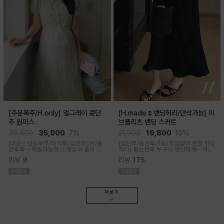
[주문폭주/H.only] 얼그레이 콩단
[H.made🌷밴딩허리/만삭가능] 이
추 원피스
브플리츠 밴딩 스커트
38,600
35,900
7%
21,900
19,800
10%
(고급스런실루엣/하객룩/임산부OK/출
(임산부/출산후가능/조임없이 편한 밴딩
산후쭉-)
하늘하늘한 소재감과 폴리 원
허리)
출산전후 누구나 편안하게~ 여성
단의 부드러운 터치감으로 걸을때마다
스러운 라인, 피부에 닿는 촉감이 부드러
리뷰
9
리뷰
175
우아하고 A라인으로 롱하게 떨어지는
운 플리츠 스커트
핏감으로 체형커버까지 도와주는 원피
스랍니다
더보기