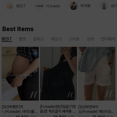
BEST
H.made
하객룩
SE
Best Items
BEST
팬츠
원피스
레깅스
스커트
상의
언더웨어
[H.made/원단업글/기장
[임산부팬츠1위
[임산부반바지
옵션] 하트골지 배색롱 원
✨/H.made] 사이다쿨링
🥇/H.made] 에브리심플
피스
부츠컷 팬츠 (키작/보통/키
3부 팬츠
33,100
29,800
10%