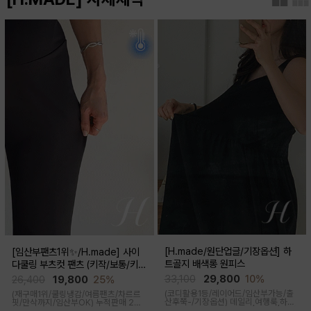
[H.made/원단업글/기장옵션] 하
[임산부팬츠1위✨/H.made] 사이
트골지 배색롱 원피스
다쿨링 부츠컷 팬츠 (키작/보통/키
큰)
33,100
29,800
10%
26,400
19,800
25%
(코디활용1등/레이어드/임산부가능/출
(재구매1위/쿨링냉감/여름팬츠/차르르
산후쭉-/기장옵션)
데일리,여행룩,하객
핏/만삭까지/임산부OK)
누적판매 2만
룩,출근룩 OK! 하트넥 디자인으로 여성
6천장↑차르르한 가벼운 소재감과 통기