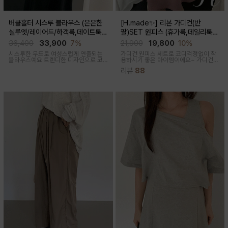
버클홀터 시스루 블라우스 (은은한
[H.made✨] 리본 가디건(반
실루엣/레이어드/하객룩,데이트룩/
팔)SET 원피스 (휴가룩,데일리룩/
임산부부터출산후 착용가능)
체형완벽커버/임산부,출산후 누구나
36,400
33,900
7%
21,900
19,800
10%
OK)
시스루한 무드로 여성스럽게 연출되는
가디건 원피스 세트로 코디걱정없이 착
블라우스예요 트렌디한 디자인으로 코
용하시기 좋은 아이템이에요~ 가디건
디활용도가 좋아요
배색라인과 리본매듭으로 포인트를 줘
리뷰
88
꾸안꾸룩으로 활용하기 좋아요