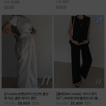
리뷰
307
리뷰
3,105
스러움이 물씬 느껴지고 맥시한 기장감
성이 뛰어나 쾌적한 착용감으로 여름시
으로 우아한 실루엣이 연출된답니다
즌내내 시원하게 입기좋은 쿨부츠컷
[H.made🧊밴딩허리/임산부,출산
[쿨냉감❄️H.made] 아이스엣지
후가능] 쿨썸 와이드 팬츠
SET (부유방커버/쿨세트/코디활용
굿/출근룩,데일리룩)
37,200
29,800
20%
36,000
32,400
10%