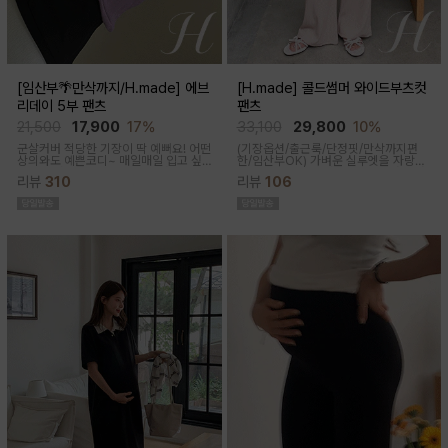
[임산부🌴만삭까지/H.made] 에브
[H.made] 콜드썸머 와이드부츠컷
리데이 5부 팬츠
팬츠
21,500
17,900
17%
33,100
29,800
10%
군살커버 적당한 기장이 딱 예뻐요! 어떤
(기장옵션/출근룩/단정핏/만삭까지편
상의와도 예쁜코디~ 매일매일 입고 싶
한/임산부OK)
가벼운 실루엣을 자랑하
어지는 팬츠착용감이 정말 좋아요~적당
는 와이드 부츠컷 팬츠예요~ 시원한 원
리뷰
310
리뷰
106
한 5부 기장감으로 군살커버
단감과 디자인으로 쾌적하게 착용돼요