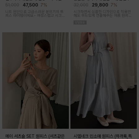
후 착용가능)
착용가능)
51,000
47,500
7%
32,000
29,800
7%
니트 원단으로 고급스러운 분위기의 투
시크하면서 심플한 디자인으로 착용만
피스 아이템이에요~ 여성스럽고 시크한
해도 무드있게 연출해주는 여름 원피스
무드로 연출된답니다
아이템이에요
메이 셔츠숄 SET 원피스 (셔츠같은
시엘네크 민소매 원피스 (하객룩,특