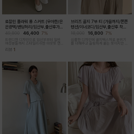
로잘린 플라워 롱 스커트 (우아한/은
브리즈 골지 7부 티 (가을까지/쫀쫀
은광택/밴딩허리/임산부,출산후가
텐션/이너코디/임산부,출산후 착용
능)
가능)
49,800
46,400
7%
18,000
16,800
7%
트렌디한 디자인으로 임산부부터 일반
심플한 디자인에 골지텍스처로 분위기
여성분들까지 스타일리쉬한 아웃핏 연
를 더해주고 슬림하게 붙는 핏이지만 부
출해주며 섬세하게 들어간 플라워 자수
드러운 모달혼방으로 기분 좋은 칙용감
리뷰
1
패턴과 우아한 광택감이 세련된 롱스커
트