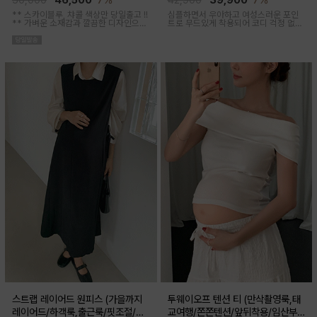
50,000
46,500
7%
42,900
39,900
7%
** 스카이블루, 챠콜 색상만 당일출고 !!
심플하면서 우아하고 여성스러운 포인
**
가벼운 소재감과 깔끔한 디자인으로
트로 무드있게 착용되어 코디 걱정 없는
소장하기 좋은 꾸안꾸 아이템이에요, 앞
투피스 아이템이에요
버튼 오픈되어 외출수유복으로도 추천
해요
스트랩 레이어드 원피스 (가을까지
투웨이오프 텐션 티 (만삭촬영룩,태
레이어드/하객룩,출근룩/핏조절/임
교여행/쫀쫀텐션/앞뒤착용/임산부,