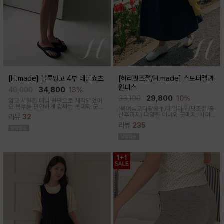
[H.made] 블루망고 4부 데님쇼츠
[허리핏조절/H.made] 스토퍼멜빵
원피스
40,000
34,800
13%
33,100
29,800
10%
얇고 시원한 데님 원단으로 제작되었어
요 복부를 편안하게 감싸는 복대와 군살
(봄여름코디활용↑/데일리룩/핏조절/출
커버되는 여유핏! 사이드&뒷포켓, 노란
산후까지)
다양한 이너와 굿매치! 사이
리뷰
32
스티치로 실용성과 포인트를 더했어요
드 스토퍼로 출산전후 예쁜핏 완성되는
캐주얼하게 톡! 걸치기 좋은 한여름 필수
리뷰
235
캐쥬얼한 무드의 뷔스티에 원피스에요
팬츠예요