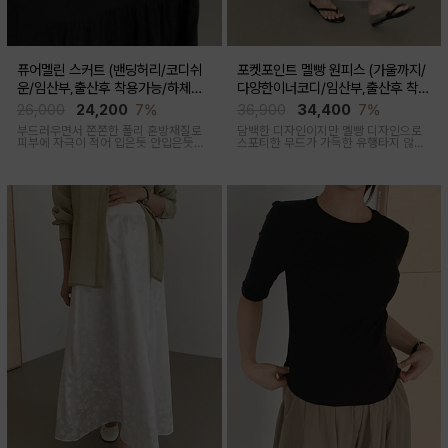
퓨어멜린 스커트 (밴딩허리/코디쉬
포켓포인트 멜빵 원피스 (가울까지/
운/임산부,출산후 착용가능/하체커
다양한이너코디/임산부,출산후 착용
버)
가능)
26,000
24,200
7%
36,900
34,400
7%
부드러우면서 쫀쫀한 폴리 혼방재질로
담백한 디자인이지만 멜빵 디자인으로
피부에 자극이 적어 입은듯 안입은듯한
스포티한 무드가 가득한 유행타지 않는
가벼운 착용감을 주는 내추럴하게 퍼지
스타일리쉬한 멜빵원피스로 마실룩부터
는 실루엣이 매력적인 스커트
여행룩까지 추천