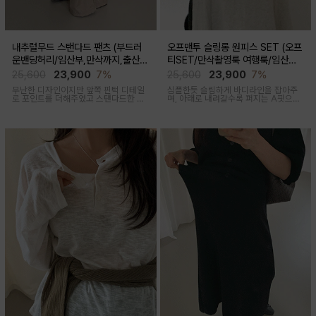
내추럴무드 스탠다드 팬츠 (부드러
오프맨투 슬링롱 원피스 SET (오프
운밴딩허리/임산부,만삭까지,출산후
티SET/만삭촬영룩 여행룩/임산부,
착용가능)
출산후 착용가능)
25,600
23,900
7%
25,600
23,900
7%
무난한 디자인이지만 앞쪽 핀턱 디테일
심플한듯 슬림하게 바디라인을 잡아주
로 포인트를 더해주었고 스탠다드한 핏
며, 아래로 내려갈수록 퍼지는 A핏으로
으로 취향타지않아 꺼내입기 좋은 여름
하체미운살 커버해주며 맥시한 기장감
교복바지로 추천드리는 팬츠
으로 여성스러움을 돋보이게하는 세련
된 무드의 투피스세트