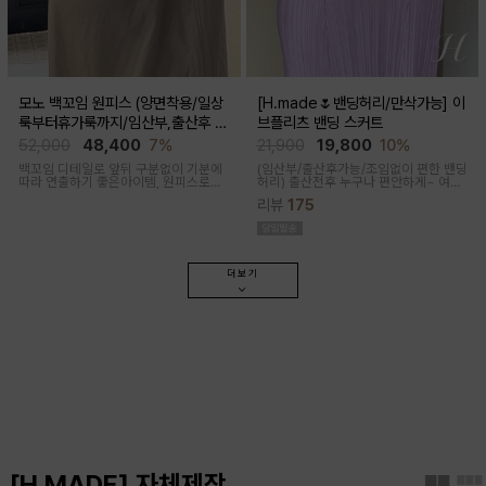
모노 백꼬임 원피스 (양면착용/일상
[H.made🌷밴딩허리/만삭가능] 이
룩부터휴가룩까지/임산부,출산후 가
브플리츠 밴딩 스커트
능)
52,000
48,400
7%
21,900
19,800
10%
백꼬임 디테일로 앞뒤 구분없이 기분에
(임산부/출산후가능/조임없이 편한 밴딩
따라 연출하기 좋은아이템, 원피스로도,
허리)
출산전후 누구나 편안하게~ 여성
팬츠와 레이어드해 블라우스로도 다양
스러운 라인, 피부에 닿는 촉감이 부드러
리뷰
175
한 무드로입어지며 구김과 늘어짐없는
운 플리츠 스커트
나일론 혼방으로 여름 휘뚜루마뚜루 원
피스
더보기
[H.MADE] 자체제작