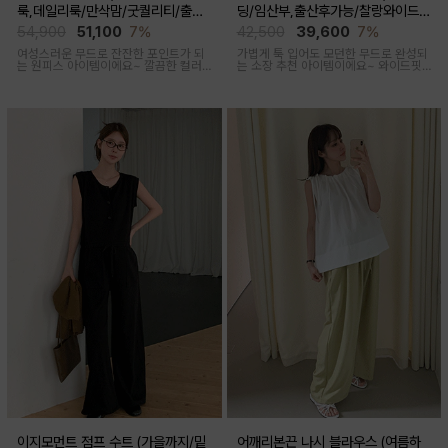
룩,데일리룩/만삭맘/굿퀄리티/출산
딩/임산부,출산후가능/찰랑와이드/
후 착용가능)
출근룩,데일리룩)
54,900
51,100
7%
42,500
39,600
7%
여성스러운 무드로 잔잔한 포인트가 되
가볍게 툭 입어도 모던한 무드로 완성되
는 원피스 아이템이에요~ 깔끔한 컬러
는 소장 추천 아이템이에요~ 와이드핏
로 부담없이 착용하기 좋아요
으로 트렌디하게 착용돼요
이지모먼트 점프 수트 (가을까지/밑
어깨리본끈 나시 블라우스 (여름하