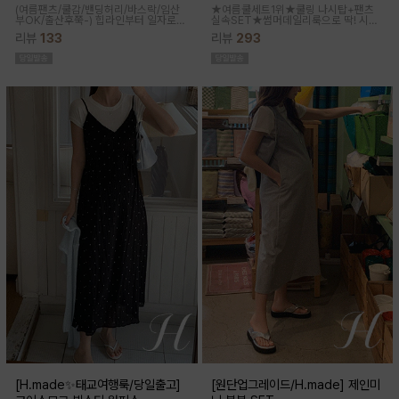
(여름팬츠/쿨감/밴딩허리/바스락/임산
★여름쿨세트1위★쿨링 나시탑+팬츠
부OK/출산후쭉-)
힙라인부터 일자로
실속SET★썸머데일리룩으로 딱! 시원
툭-하고 떨어지는 와이드라인으로 체형
한 감촉에 신축성 좋고 통기성쿨링원단
리뷰
133
리뷰
293
이 크게 드러나지않아요 데일리룩으로
으로 한여름까지 가뿐하게~!
도 좋은 데일리팬츠랍니다
[H.made✨태교여행룩/당일출고]
[원단업그레이드/H.made] 제인미