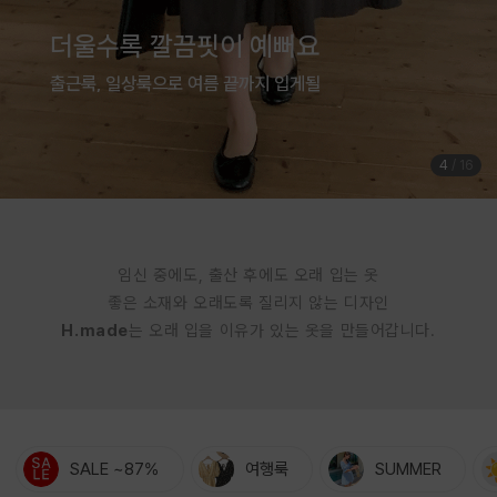
여름은 귀엽게 입는 계절
체형커버까지 완벽한 점프수트
5
/
16
임신 중에도, 출산 후에도 오래 입는 옷
좋은 소재와 오래도록 질리지 않는 디자인
H.made
는 오래 입을 이유가 있는 옷을 만들어갑니다.
SALE ~87%
여행룩
SUMMER