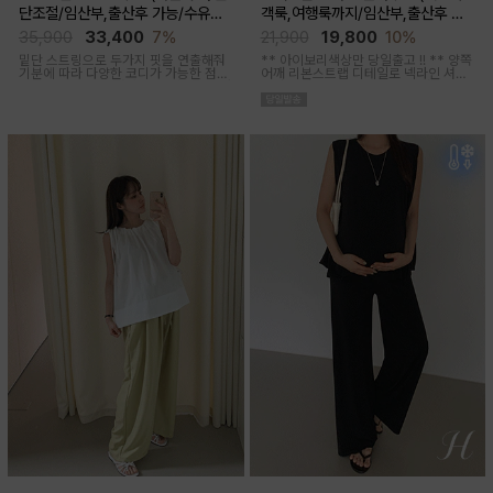
단조절/임산부,출산후 가능/수유복
객룩,여행룩까지/임산부,출산후 착
겸용)
용가능)
35,900
33,400
7%
21,900
19,800
10%
밑단 스트링으로 두가지 핏을 연출해줘
** 아이보리색상만 당일출고 !! **
양쪽
기분에 따라 다양한 코디가 가능한 점프
어깨 리본스트랩 디테일로 넥라인 셔링
수트에요, 단독 입거나 이너 매치해서 가
조절이 가능해 무드에 맞게 여성스럽고
을까지 스타일링
러블리한 아웃핏 연출해주며 앞부분 스
티치 핀턱디테일로 단정함을 더해준 격
식있는자리,여행룩,모임룩 다양하게 활
용하기 좋은 블라우스