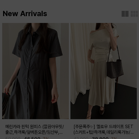
New Arrivals
메린카라 핀턱 원피스 (깔끔아우핏/
[주문폭주✨] 멜로우 드레이프 SET
출근,하객룩/앞버튼오픈/임산부,출
(스커트+탑/하객룩,데일리룩가능/
산후 착용가능)
임산부,출산후 착용가능)