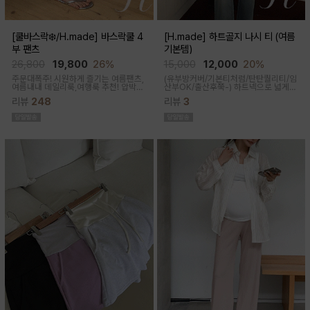
[쿨바스락❄️/H.made] 바스락쿨 4
[H.made] 하트골지 나시 티 (여름
부 팬츠
기본템)
26,800
19,800
26%
15,000
12,000
20%
주문대폭주! 시원하게 즐기는 여름팬츠,
(유부방커버/기본티처럼/탄탄퀄리티/임
여름내내 데일리룩,여행룩 추천! 압박없
산부OK/출산후쭉-)
하트넥으로 넓게
이 편안한 임부복대, 캐쥬얼한 무드의 편
파져 은은한 쇄골 노출이 여성스러운 실
리뷰
248
리뷰
3
안한 팬츠에요!바스락거리는 매끈한 원
루엣이 되고 넓은 암홀로 끼임이나 답답
단감으로착용감이 기분좋은 데일리 아
함 없이 편하게 입어진답니다
이템이에요!