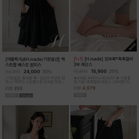
[1+1]
[H.made] 임부복*촉촉컬러
[여름특가🧊H.made/기장옵션] 백
3부 레깅스
스트랩 베스트 원피스
19,800
15,900
20%
34,200
24,000
30%
★4계절 속바지1+1EVENT★ 기본중
(기장옵션, 봄여름 쭉- 임산부 꾸안꾸 원
에 기본! 촉촉컬러 레깅스 3부버전 미니
피스)
백라인 스트랩으로 귀여운 뒷모습
원피스나 스커트안에 쏙~사계절 내내
으로 연출해주는 기특한 원피스, 바스락
리뷰
4,979
리뷰
253
필수템인 3부 속바지쫀쫀한 신축성으로
한 소재로 착용감이 가벼워요
편안해요