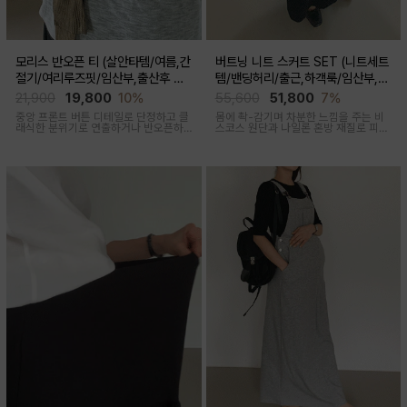
모리스 반오픈 티 (살안타템/여름,간
버트닝 니트 스커트 SET (니트세트
절기/여리루즈핏/임산부,출산후 착
템/밴딩허리/출근,하객룩/임산부,출
용가능)
산후 착용가능)
21,900
19,800
10%
55,600
51,800
7%
중앙 프론트 버튼 디테일로 단정하고 클
몸에 촥-감기며 차분한 느낌을 주는 비
래식한 분위기로 연출하거나 반오픈하
스코스 원단과 나일론 혼방 재질로 피부
여 시원한 넥라인 연출하여 쿨한 무드로
에 닿는 순간 느껴지는 쿨링감으로 한여
여러가지 스타일링 가능한 만능 긴팔 티
름에도 불쾌감없이 시원하게 착용가능
셔츠
한 상황구애없이 입기 좋은 세트아이템