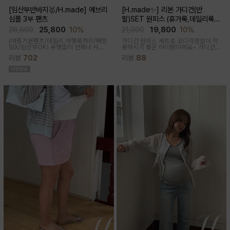
[임산부반바지🥇/H.made] 에브리
[H.made✨] 리본 가디건(반
심플 3부 팬츠
팔)SET 원피스 (휴가룩,데일리룩/
체형완벽커버/임산부,출산후 누구나
28,600
25,800
10%
21,900
19,800
10%
OK)
(여름기본팬츠/데일리,여행룩까지/배쪼
가디건 원피스 세트로 코디걱정없이 착
임X/임산부OK)
유행없이 언제나 사랑
용하시기 좋은 아이템이에요~ 가디건
받는 BASIC! 심플하고 베이직한 디자
배색라인과 리본매듭으로 포인트를 줘
리뷰
702
리뷰
88
인이라유행 걱정 없이 매 시즌마다꺼내
꾸안꾸룩으로 활용하기 좋아요
입기 좋은 3부 팬츠