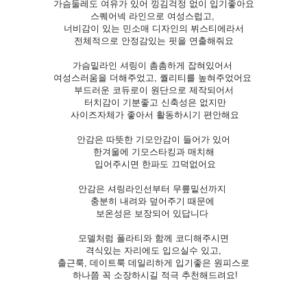
가슴둘레도 여유가 있어 낑김걱정 없이 입기좋아요
스퀘어넥 라인으로 여성스럽고,
너비감이 있는 민소매 디자인의 뷔스티에라서
전체적으로 안정감있는 핏을 연출해줘요
가슴밑라인 셔링이 촘촘하게 잡혀있어서
여성스러움을 더해주었고, 퀄리티를 높혀주었어요
부드러운 코듀로이 원단으로 제작되어서
터치감이 기분좋고 신축성은 없지만
사이즈자체가 좋아서 활동하시기 편안해요
안감은 따뜻한 기모안감이 들어가 있어
한겨울에 기모스타킹과 매치해
입어주시면 한파도 끄덕없어요
안감은 셔링라인선부터 무릎밑선까지
충분히 내려와 덮어주기 때문에
보온성은 보장되어 있답니다
모델처럼 폴라티와 함께 코디해주시면
격식있는 자리에도 입으실수 있고,
출근룩, 데이트룩 데일리하게 입기좋은 원피스로
하나쯤 꼭 소장하시길 적극 추천해드려요!