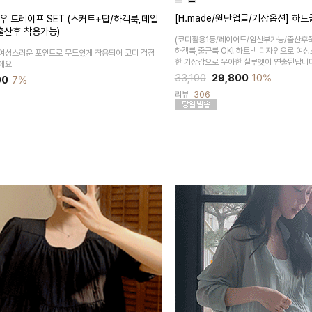
[H.made/원단업글/기장옵션] 하
우 드레이프 SET (스커트+탑/하객룩,데일
출산후 착용가능)
(코디활용1등/레이어드/임산부가능/출산후쭉
하객룩,출근룩 OK! 하트넥 디자인으로 여
여성스러운 포인트로 무드있게 착용되어 코디 걱정
한 기장감으로 우아한 실루엣이 연출된답니
에요
33,100
29,800
10%
00
7%
리뷰
306