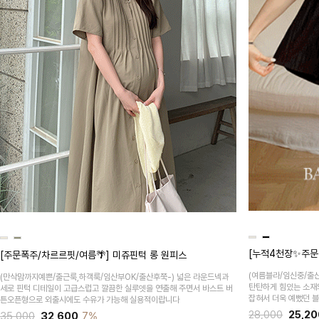
[누적4천장✨주문
[주문폭주/차르르핏/여름🌴] 미쥬핀턱 롱 원피스
(여름블라/임신중/출
(만삭맘까지예쁜/출근룩,하객룩/임산부OK/출산후쭉-)
넓은 라운드넥과
탄탄하게 힘있는 소재
세로 핀턱 디테일이 고급스럽고 깔끔한 실루엣을 연출해 주면서 바스트 버
잡혀서 더욱 예뻤던 
튼오픈형으로 외출시에도 수유가 가능해 실용적이랍니다
28,000
25,20
35,000
32,600
7%