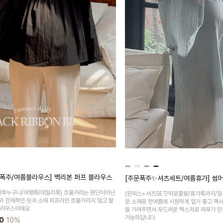
폭주/여름블라우스] 백리본 퍼프 블라우스
[주문폭주✨셔츠세트/여름휴가] 썸머
산후누구나/여행룩/데일리룩)
흐물거리는 원단이아닌
(원피스+셔츠SET/따로활용/휴가룩까지/임
와 전체적인 핏과 소매 퍼프라인 흐물거리지 않고 잘
운 소재로 한여름에 시원하게 입기 좋고 맥
블라우스이에요
을 가려주면서 부드러운 텍스처로 피부가 민
가능하답니다
0
10%