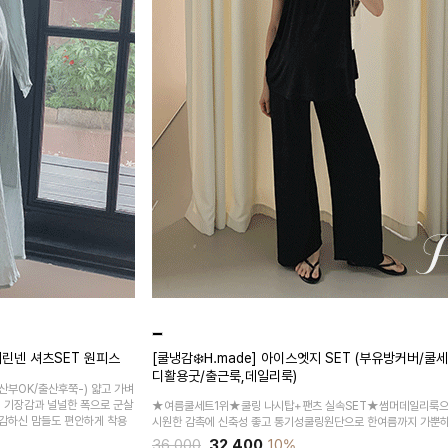
린넨 셔츠SET 원피스
[쿨냉감❄️H.made] 아이스엣지 SET (부유방커버/쿨
디활용굿/출근룩,데일리룩)
산부OK/출산후쭉-)
얇고 가벼
시 기장감과 널널한 폭으로 군살
★여름쿨세트1위★쿨링 나시탑+팬츠 실속SET★썸머데일리룩으
감하신 맘들도 편안하게 착용
시원한 감촉에 신축성 좋고 통기성쿨링원단으로 한여름까지 가뿐하
36,000
32,400
10%