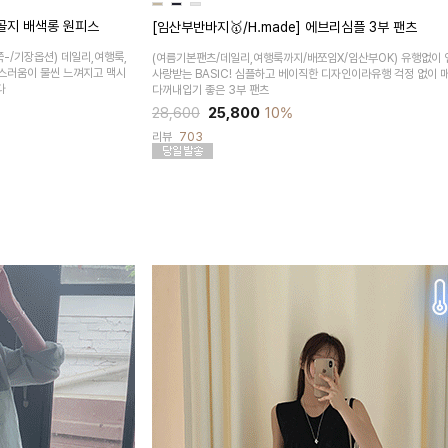
트골지 배색롱 원피스
[임산부반바지🥇/H.made] 에브리심플 3부 팬츠
-/기장옵션)
데일리,여행룩,
(여름기본팬츠/데일리,여행룩까지/배쪼임X/임산부OK)
유행없이 
성스러움이 물씬 느껴지고 맥시
사랑받는 BASIC! 심플하고 베이직한 디자인이라유행 걱정 없이 
다
다꺼내입기 좋은 3부 팬츠
28,600
25,800
10%
리뷰
703