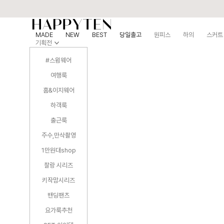
MADE
NEW
BEST
당일출고
원피스
하의
스커트
기획전
#스윔웨어
여행룩
홈&이지웨어
하객룩
출근룩
주수,만삭촬영
1만원대shop
찰랑 시리즈
키작맘시리즈
밴딩팬츠
요가룩추천