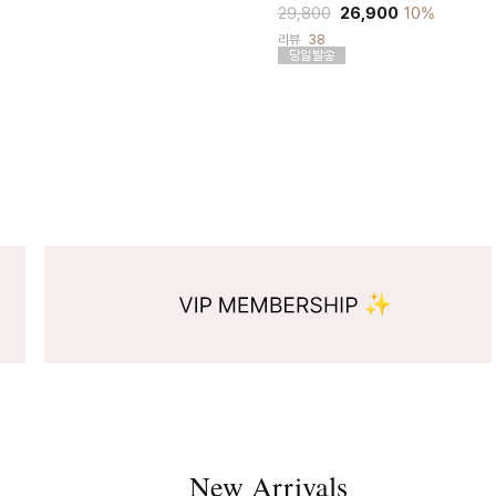
29,800
26,900
10%
리뷰
38
New Arrivals