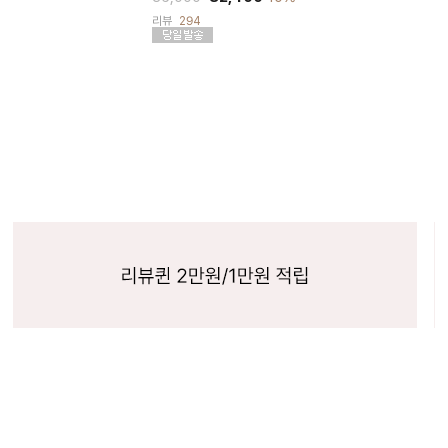
리뷰
294