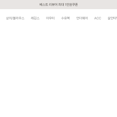
베스트 리뷰어 최대 1만원쿠폰
구매할수록 쌓이는 VIP 멤버십
상의/블라우스
레깅스
아우터
수유복
언더웨어
ACC
살안타
시즌오프 UP TO 87% off