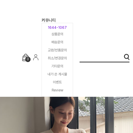
커뮤니티
1644-1067
상품문의
배송문의
교환/반품문의
취소/변경문의
0
기타문의
내가 쓴 게시물
이벤트
Review