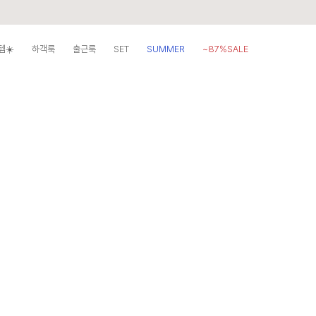
템☀️
하객룩
출근룩
SET
SUMMER
~87%SALE