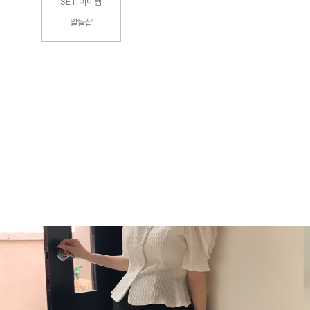
SET 아이템
알뜰샵