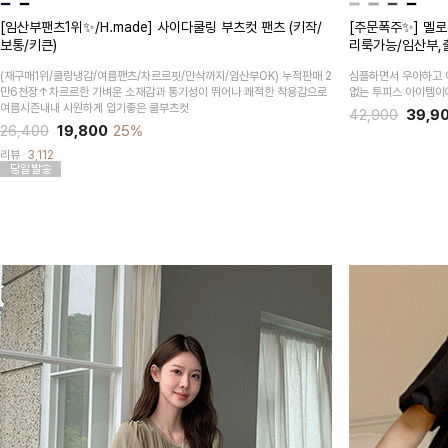
[임산부팬츠1위✨/H.made] 사이다쿨링 부츠컷 팬츠 (키작/
[주문폭주✨] 멜로
보통/키큰)
리룩가능/임산부,
(재구매1위/쿨링냉감/여름팬츠/차르르핏/만삭까지/임산부OK)
누적판매 2
심플하면서 우아하고 
만6천장↑차르르한 가벼운 소재감과 통기성이 뛰어나 쾌적한 착용감으로
없는 투피스 아이템이
여름시즌내내 시원하게 입기좋은 쿨부츠컷
42,900
39,9
26,400
19,800
25%
리뷰
3,112