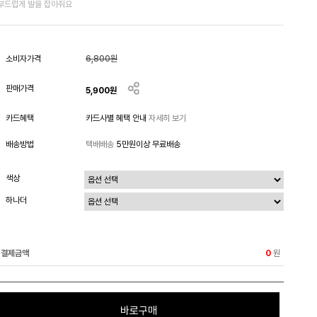
부드럽게 발을 잡아줘요
소비자가격
6,800원
판매가격
5,900
원
카드혜택
카드사별 혜택 안내
자세히 보기
배송방법
택배배송
5만원이상 무료배송
색상
하나더
결제금액
원
0
바로구매