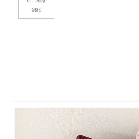
SET 아이템
알뜰샵