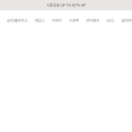
시즌오프 UP TO 87% off
신규회원 전 상품 무료배송
상의/블라우스
레깅스
아우터
수유복
언더웨어
ACC
살안타
APP 2,000원 할인쿠폰
베스트 리뷰어 최대 1만원쿠폰
구매할수록 쌓이는 VIP 멤버십