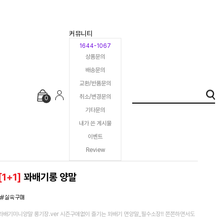
커뮤니티
1644-1067
상품문의
배송문의
교환/반품문의
취소/변경문의
0
기타문의
내가 쓴 게시물
이벤트
Review
[1+1]
꽈배기롱 양말
꽈배기미니양말 롱기장.ver 시즌구애없이 즐기는 꽈배기 면양말_필수소장!! 쫀쫀하면서도