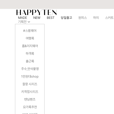
MADE
NEW
BEST
당일출고
원피스
하의
스커트
기획전
#스윔웨어
여행룩
홈&이지웨어
하객룩
출근룩
주수,만삭촬영
1만원대shop
찰랑 시리즈
키작맘시리즈
밴딩팬츠
요가룩추천