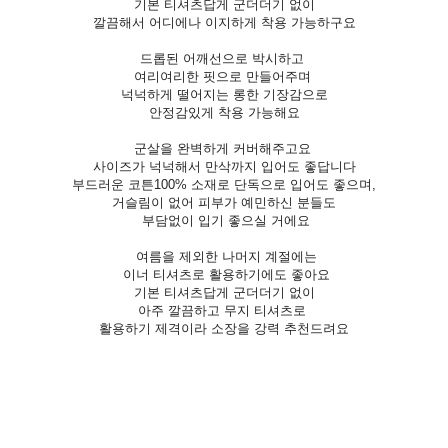
기본 티셔츠답게 군더더기 없이
깔끔해서 어디에나 이지하게 착용 가능하구요
드롭된 어깨선으로 박시하고
여리여리한 핏으로 만들어주며
넉넉하게 떨어지는 롱한 기장감으로
안정감있게 착용 가능해요
군살을 완벽하게 커버해주고요
사이즈가 넉넉해서 만삭까지 입어도 좋답니다
부드러운 코튼100% 소재로 단독으로 입어도 좋으며,
거슬림이 없어 피부가 예민하신 분들도
부담없이 입기 좋으실 거에요
여름을 제외한 나머지 계절에는
이너 티셔츠로 활용하기에도 좋아요
기본 티셔츠답게 군더더기 없이
아주 깔끔하고 무지 티셔츠로
활용하기 제격이라 소장을 강력 추천드려요