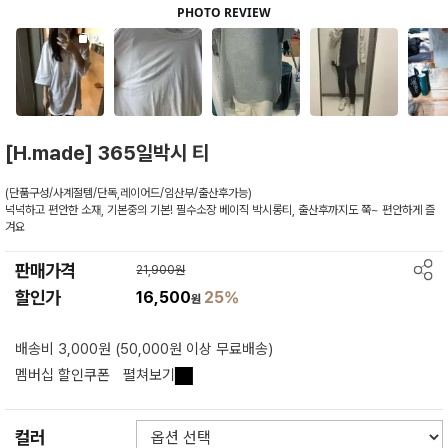
[H.made] 365일박시 티
(단품구성/사계절템/단독,레이어드/임산부/출산후가능)
넉넉하고 편안한 소재, 기본중의 기본! 필수소장 베이직 박시롱티, 출산후까지도 쭉~ 편안하게 즐
겨요
판매가격
21,900원
할인가
16,500
25%
원
배송비 3,000원 (50,000원 이상 무료배송)
멤버십 할인쿠폰
펼쳐보기
컬러