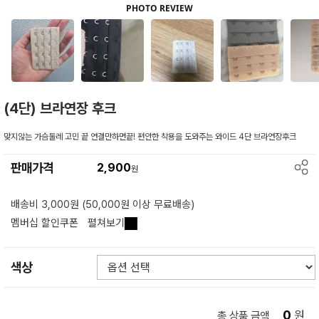
(4단) 브라연장 후크
맞지않는 가슴둘레 고민 끝 연결만하면끝! 편안한 착용을 도와주는 와이드 4단 브라연장후크
판매가격
2,900
원
배송비 3,000원 (50,000원 이상 무료배송)
멤버십 할인쿠폰
펼쳐보기
색상
0
원
총 상품 금액