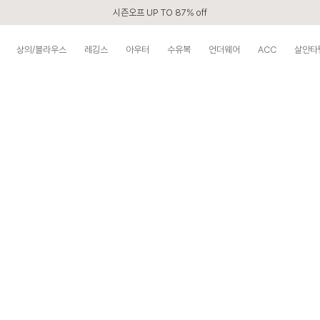
시즌오프 UP TO 87% off
신규회원 전 상품 무료배송
상의/블라우스
레깅스
아우터
수유복
언더웨어
ACC
살안타
APP 2,000원 할인쿠폰
베스트 리뷰어 최대 1만원쿠폰
구매할수록 쌓이는 VIP 멤버십