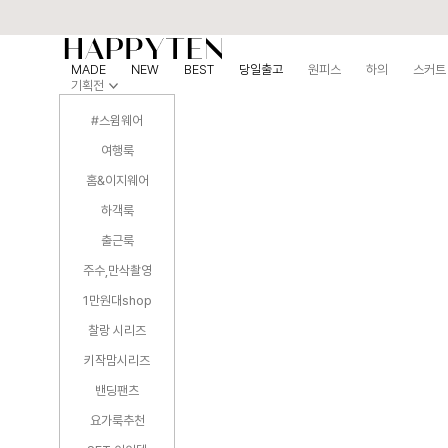
MADE
NEW
BEST
당일출고
원피스
하의
스커트
기획전
#스윔웨어
여행룩
홈&이지웨어
하객룩
출근룩
주수,만삭촬영
1만원대shop
찰랑 시리즈
키작맘시리즈
밴딩팬츠
요가룩추천