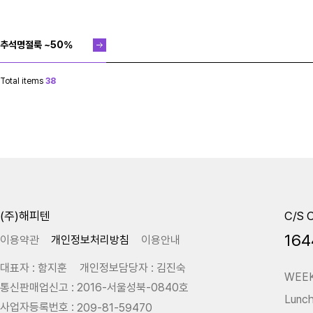
추석명절룩 ~50%
Total items
38
(주)해피텐
C/S 
164
이용약관
개인정보처리방침
이용안내
대표자
: 함지훈
개인정보담당자
: 김진숙
WEEK 
통신판매업신고
: 2016-서울성북-0840호
Lunch
사업자등록번호
:
209-81-59470