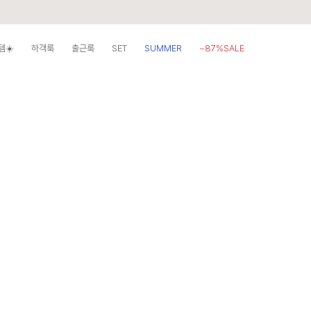
템☀️
하객룩
출근룩
SET
SUMMER
~87%SALE