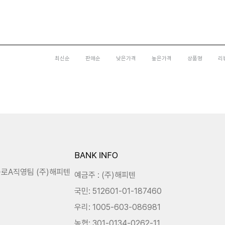
최신순
판매순
낮은가격
높은가격
상품명
리
BANK INFO
종로A직영팀 (주)해피텐
예금주 : (주)해피텐
국민
: 512601-01-187460
우리
: 1005-603-086981
농협
: 301-0134-0262-11