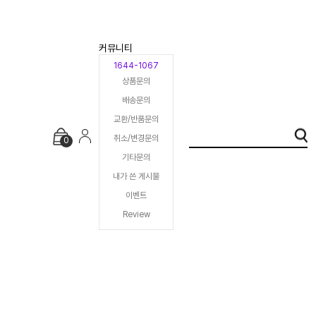
커뮤니티
1644-1067
상품문의
배송문의
교환/반품문의
취소/변경문의
0
기타문의
내가 쓴 게시물
이벤트
Review