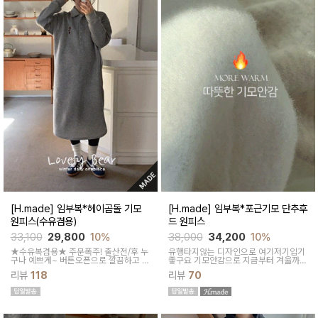
[H.made] 임부복*헤이곰돌 기모
[H.made] 임부복*포근기모 단추후
원피스(수유겸용)
드 원피스
33,100
29,800
10%
38,000
34,200
10%
★수유복겸용★ 주문폭주! 출산전/후 누
유행타지않는 디자인으로 여기저기입기
구나 예쁘게~ 버튼오픈으로 깔끔하고 편
좋구요 기모안감으로 지금부터 겨울까지
한 수유까지~귀여운 베어자수가 돋보이
따뜻하게 활용하기 좋은 캐주얼 원피스
리뷰
118
리뷰
70
는 카라원피스에요~수유까지 가능해 출
랍니다:)
산전/후까지 쭈욱 입어보실수 있어요^^