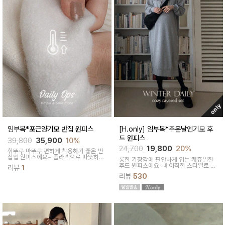
임부복*포근양기모 반집 원피스
[H.only] 임부복*추운날엔기모 후
드 원피스
39,800
35,900
10%
24,700
19,800
20%
휘뚜루 마뚜루 편하게 착용하기 좋은 반
집업 원피스에요~ 폴라넥으로 따뜻하게
롱한 기장감에 편안하게 입는 캐쥬얼한
착용된답니다
후드 원피스에요~베이직한 스타일로 즐
리뷰
1
겨입어요
리뷰
530