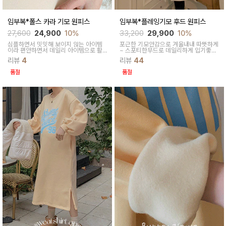
임부복*폴스 카라 기모 원피스
임부복*플레잉기모 후드 원피스
27,600
24,900
10%
33,200
29,900
10%
심플하면서 밋밋해 보이지 않는 아이템
포근한 기모안감으로 겨울내내 따뜻하게
이라 편안하면서 데일리 아이템으로 활
~
스포티한무드로 데일리하게
입기좋은
용하기 좋아요 낙낙한 품으로 사이즈 구
후드원피스에요
리뷰
4
리뷰
44
애 없이 누구나 착용 가능해요
품절
품절