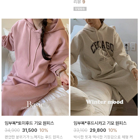
리뷰
9
임부복*토미후드 기모 원피스
임부복*후드시카고 기모 원피스
34,900
31,500
10%
33,100
29,800
10%
편안한 분위기가 느껴지는 후드 원피스
박시한 핏과 맥시한 기장감으로 체형 커