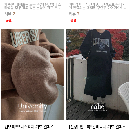
캐주얼, 데이트룩 모두 추천! 편안함과 스
베이직한 디자인과 A라인핏으로 우아하
타일을 모두 잡고 싶은 분들께 적극 추천
게 연출되는 데일리 꾸안꾸 아이템이에
드립니다
요~ 기모안감으로 부드럽고 따뜻해 겨울
리뷰
2
리뷰
3
까지 든든히 소장돼요
품절
품절
임부복*유니스티치 기모 원피스
[신상] 임부복*칼리박시 기모 원피스