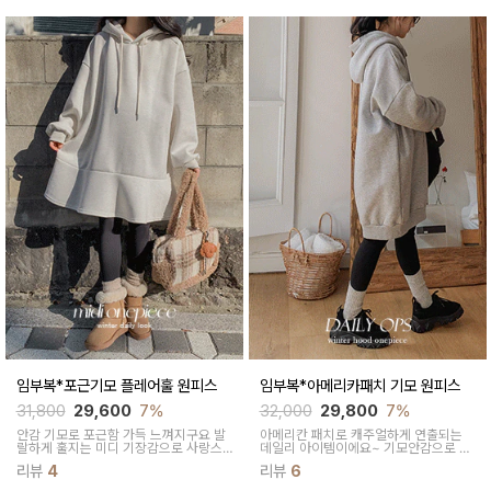
임부복*포근기모 플레어훌 원피스
임부복*아메리카패치 기모 원피스
31,800
29,600
7%
32,000
29,800
7%
안감 기모로 포근함 가득 느껴지구요 발
아메리칸 패치로 캐주얼하게 연출되는
랄하게 훌지는 미디 기장감으로 사랑스
데일리 아이템이에요~ 기모안감으로 따
러운 데일리룩 완성할수 있어요
뜻하고, 미디기장으로 큐트하게 연출된
리뷰
4
리뷰
6
답니다