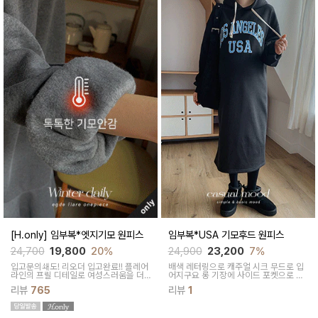
[H.only] 임부복*엣지기모 원피스
임부복*USA 기모후드 원피스
24,700
19,800
20%
24,900
23,200
7%
입고문의쇄도! 리오더 입고완료!! 플레어
배색 레터링으로 캐주얼 시크 무드로 입
라인의 프릴 디테일로 여성스러움을 더
어지구요 롱 기장에 사이드 포켓으로 실
해주고기모안감으로 포근하게 입기 좋아
용성있게 활용하기 좋아요
리뷰
765
리뷰
1
요