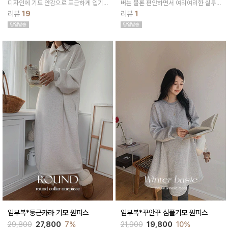
디자인에 기모 안감으로 포근하게 입기
버는 물론 편안하면서 여리여리한 실루
좋아요
엣을 완성해준답니다
리뷰
19
리뷰
1
임부복*둥근카라 기모 원피스
임부복*꾸안꾸 심플기모 원피스
29,800
27,800
7%
21,900
19,800
10%