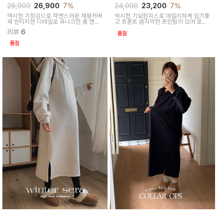
28,900
26,900
7%
24,900
23,200
7%
맥시한 기장감으로 자연스러운 체형커버
박시한 기모원피스로 데일리하게 입기좋
와 빈티지한 디테일로 유니크한 롱 맨투
고 프론트 큼지막한 프린팅이 있어 포인
맨 원피스예요
트가 되어 밋밋함없이 캐주얼한 멋스러
리뷰
6
움이 느껴져요
품절
품절