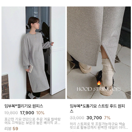
임부복*젤리기모 원피스
임부복*도톰기모 스트링 후드 원피
스
19,800
17,900
10%
33,000
30,700
7%
포근한 기모 안감으로
추운 겨울 칼바람
에도 끄떡없는
보온성 높은 베이직 코튼
허리 스토퍼로 핏 조절가능하구요 백슬
원피스에요~
릿으로 활동성까지 완벽한 데일리 아이
리뷰
59
템예요