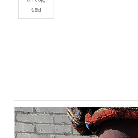
SET 아이템
알뜰샵