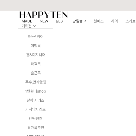
MADE
NEW
BEST
당일출고
원피스
하의
스커트
기획전
#스윔웨어
여행룩
홈&이지웨어
하객룩
출근룩
주수,만삭촬영
1만원대shop
찰랑 시리즈
키작맘시리즈
밴딩팬츠
요가룩추천