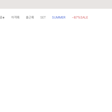
템☀️
하객룩
출근룩
SET
SUMMER
~87%SALE