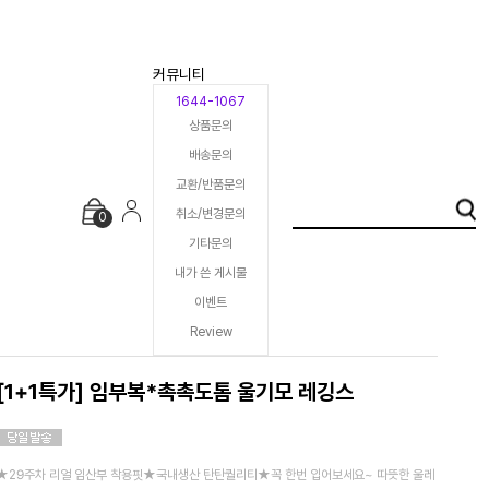
커뮤니티
1644-1067
상품문의
배송문의
교환/반품문의
취소/변경문의
0
기타문의
내가 쓴 게시물
이벤트
Review
[1+1특가] 임부복*촉촉도톰 울기모 레깅스
★29주차 리얼 임산부 착용핏★국내생산 탄탄퀄리티★꼭 한번 입어보세요~ 따뜻한 울레