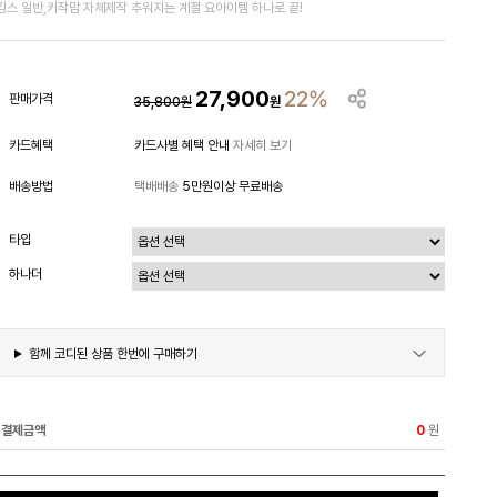
깅스 일반,키작맘 자체제작 추워지는 계절 요아이템 하나로 끝!
27,900
22%
판매가격
35,800
원
원
카드혜택
카드사별 혜택 안내
자세히 보기
배송방법
택배배송
5만원이상 무료배송
타입
하나더
함께 코디된 상품 한번에 구매하기
결제금액
원
0