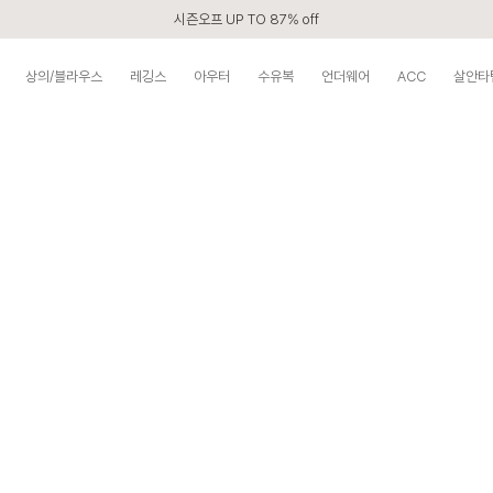
시즌오프 UP TO 87% off
신규회원 전 상품 무료배송
상의/블라우스
레깅스
아우터
수유복
언더웨어
ACC
살안타
APP 2,000원 할인쿠폰
베스트 리뷰어 최대 1만원쿠폰
구매할수록 쌓이는 VIP 멤버십