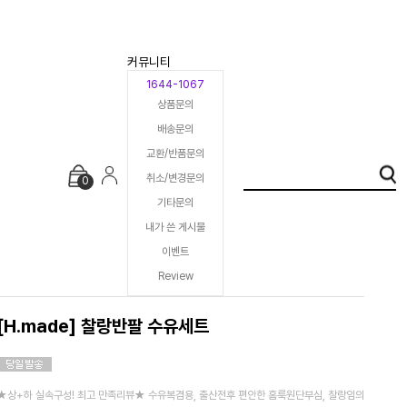
커뮤니티
1644-1067
상품문의
배송문의
교환/반품문의
취소/변경문의
0
기타문의
내가 쓴 게시물
이벤트
Review
[H.made] 찰랑반팔 수유세트
★상+하 실속구성! 최고 만족리뷰★ 수유복겸용, 출산전후 편안한 홈룩원단부심, 찰랑임의