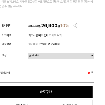
차이를 느껴보세요, 자꾸만 입고싶은 부드러움으로 편안한 스타일링은 물론 정말 간편하게
입을 수 있는 수유세트
26,900
10%
판매가격
29,800
원
원
카드혜택
카드사별 혜택 안내
자세히 보기
배송방법
택배배송
5만원이상 무료배송
색상
결제금액
원
0
바로구매