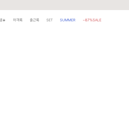
템☀️
하객룩
출근룩
SET
SUMMER
~87%SALE