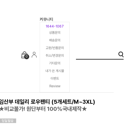
커뮤니티
1644-1067
상품문의
배송문의
교환/반품문의
취소/변경문의
0
기타문의
내가 쓴 게시물
이벤트
Review
임산부 데일리 로우팬티 (5개세트/M~3XL)
★비교불가! 원단부터 100%국내제작★