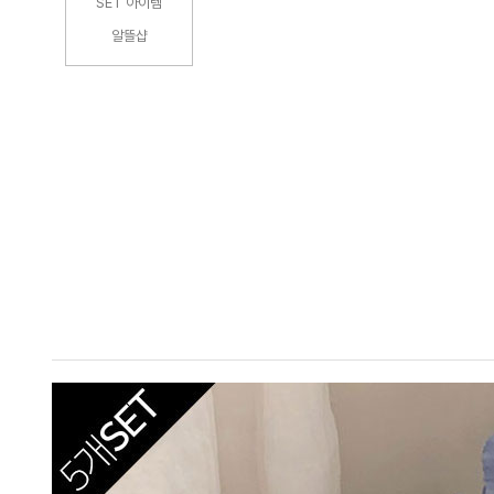
SET 아이템
알뜰샵