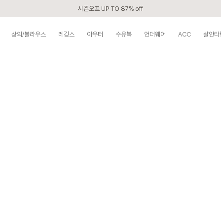
시즌오프 UP TO 87% off
신규회원 전 상품 무료배송
상의/블라우스
레깅스
아우터
수유복
언더웨어
ACC
살안타
APP 2,000원 할인쿠폰
베스트 리뷰어 최대 1만원쿠폰
구매할수록 쌓이는 VIP 멤버십