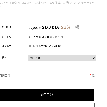
압도적인 리뷰수! M~3XL까지 빅사이즈까지~ 답답함 없이 시원하게 즐기기 좋은 로우팬
티
26,700
28%
판매가격
37,000
원
원
카드혜택
카드사별 혜택 안내
자세히 보기
배송방법
택배배송
5만원이상 무료배송
옵션
결제금액
원
0
바로구매