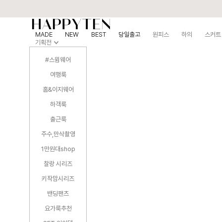
MADE
NEW
BEST
당일출고
원피스
하의
스커트
기획전
#스윔웨어
여행룩
홈&이지웨어
하객룩
출근룩
주수,만삭촬영
1만원대shop
찰랑 시리즈
키작맘시리즈
밴딩팬츠
요가룩추천