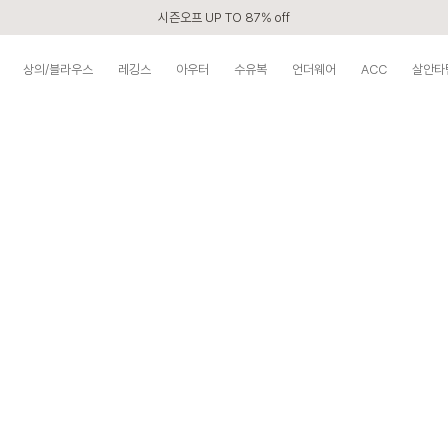
시즌오프 UP TO 87% off
신규회원 전 상품 무료배송
상의/블라우스
레깅스
아우터
수유복
언더웨어
ACC
살안타
카톡 플친 2,000원 할인쿠폰
APP 2,000원 할인쿠폰
첫 구매 5% 감사쿠폰
구매할수록 쌓이는 VIP 멤버십
베스트 리뷰어 최대 1만원쿠폰