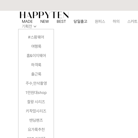
MADE
NEW
BEST
당일출고
원피스
하의
스커트
기획전
#스윔웨어
여행룩
홈&이지웨어
하객룩
출근룩
주수,만삭촬영
1만원대shop
찰랑 시리즈
키작맘시리즈
밴딩팬츠
요가룩추천