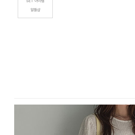
SET 아이템
알뜰샵