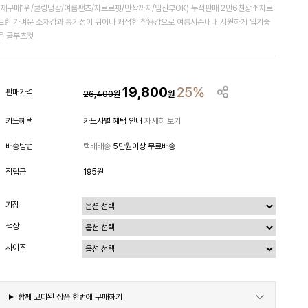
(재구매1위/쿨링냉감/여름팬츠/차르르핏/만삭까지/임산부OK) 누적판매 2만6천장↑차르
르한 가벼운 소재감과 통기성이 뛰어나 쾌적한 착용감으로 여름시즌내내 시원하게 입기좋
은 쿨부츠컷
19,800
25%
판매가격
26,400
원
원
카드혜택
카드사별 혜택 안내
자세히 보기
배송방법
택배배송
5만원이상 무료배송
적립금
195원
기장
색상
사이즈
함께 코디된 상품 한번에 구매하기