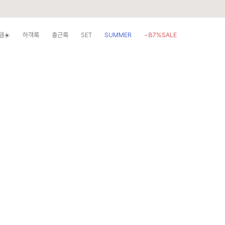
템☀️
하객룩
출근룩
SET
SUMMER
~87%SALE