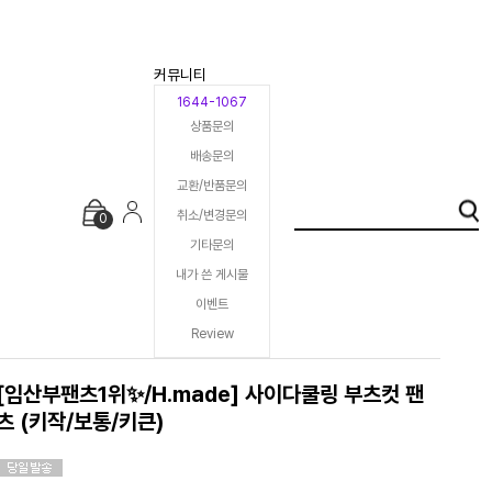
커뮤니티
1644-1067
상품문의
배송문의
교환/반품문의
취소/변경문의
0
기타문의
내가 쓴 게시물
이벤트
Review
[임산부팬츠1위✨/H.made] 사이다쿨링 부츠컷 팬
츠 (키작/보통/키큰)