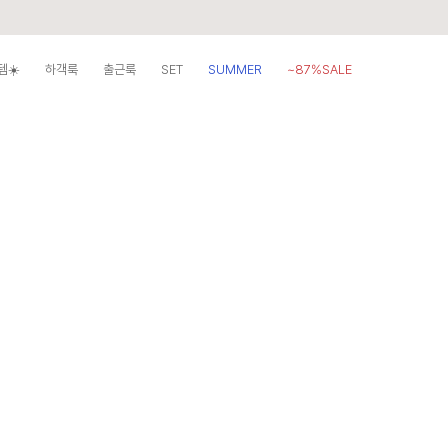
템☀️
하객룩
출근룩
SET
SUMMER
~87%SALE