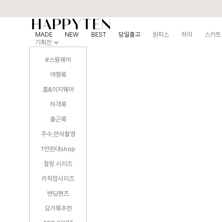
MADE
NEW
BEST
당일출고
원피스
하의
스커트
기획전
#스윔웨어
여행룩
홈&이지웨어
하객룩
출근룩
주수,만삭촬영
1만원대shop
찰랑 시리즈
키작맘시리즈
밴딩팬츠
요가룩추천