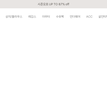
시즌오프 UP TO 87% off
신규회원 전 상품 무료배송
상의/블라우스
레깅스
아우터
수유복
언더웨어
ACC
살안타
APP 2,000원 할인쿠폰
베스트 리뷰어 최대 1만원쿠폰
구매할수록 쌓이는 VIP 멤버십