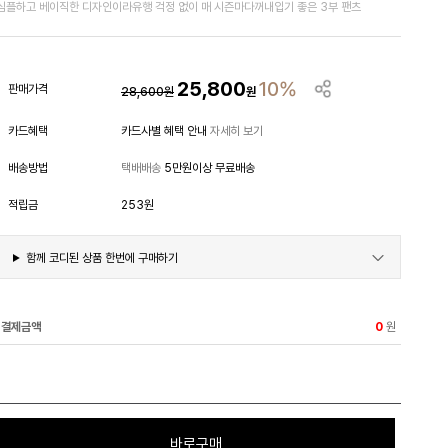
심플하고 베이직한 디자인이라유행 걱정 없이 매 시즌마다꺼내입기 좋은 3부 팬츠
25,800
10%
판매가격
28,600
원
원
카드혜택
카드사별 혜택 안내
자세히 보기
배송방법
택배배송
5만원이상 무료배송
적립금
253원
함께 코디된 상품 한번에 구매하기
결제금액
원
0
바로구매