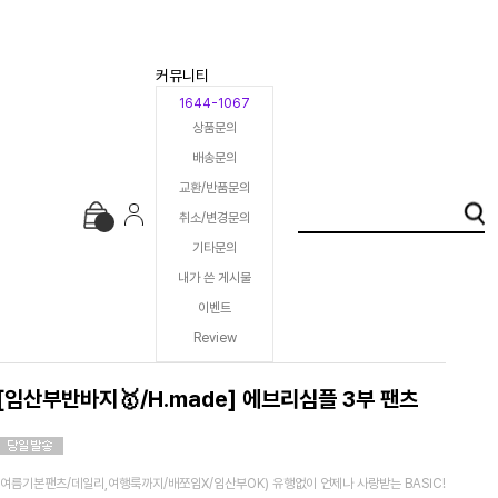
커뮤니티
1644-1067
상품문의
배송문의
교환/반품문의
취소/변경문의
기타문의
내가 쓴 게시물
이벤트
Review
[임산부반바지🥇/H.made] 에브리심플 3부 팬츠
(여름기본팬츠/데일리,여행룩까지/배쪼임X/임산부OK) 유행없이 언제나 사랑받는 BASIC!