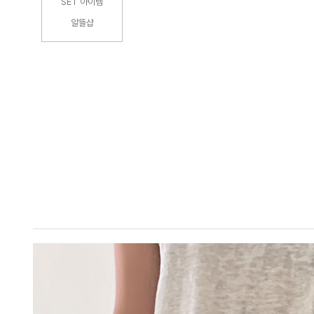
SET 아이템
알뜰샵