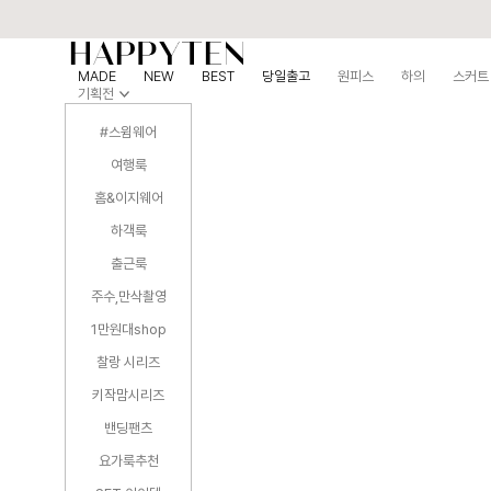
MADE
NEW
BEST
당일출고
원피스
하의
스커트
기획전
#스윔웨어
여행룩
홈&이지웨어
하객룩
출근룩
주수,만삭촬영
1만원대shop
찰랑 시리즈
키작맘시리즈
밴딩팬츠
요가룩추천