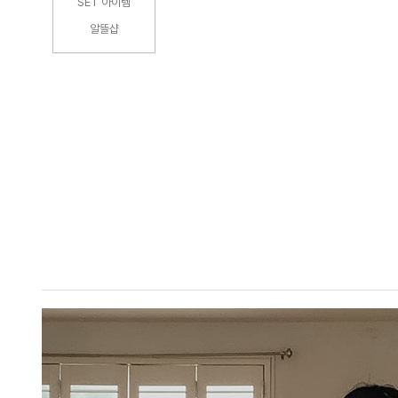
SET 아이템
알뜰샵