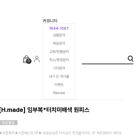
커뮤니티
1644-1067
상품문의
배송문의
교환/반품문의
취소/변경문의
0
기타문의
내가 쓴 게시물
이벤트
Review
[H.made] 임부복*터치미배색 원피스
★주문폭주★시즌베스트1위★ 보송보송한 터치감이 한겨울까지도 굿! 캐쥬얼부터 세미오