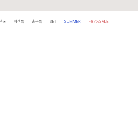
템☀️
하객룩
출근룩
SET
SUMMER
~87%SALE