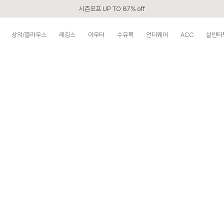
시즌오프 UP TO 87% off
신규회원 전 상품 무료배송
상의/블라우스
레깅스
아우터
수유복
언더웨어
ACC
살안타
카톡 플친 2,000원 할인쿠폰
APP 2,000원 할인쿠폰
첫 구매 5% 감사쿠폰
구매할수록 쌓이는 VIP 멤버십
베스트 리뷰어 최대 1만원쿠폰