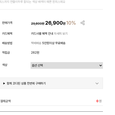
피스까지 연출이두루 잘되는 색상 배색이 예쁜 원피스에요
26,900
10%
판매가격
29,800
원
원
카드혜택
카드사별 혜택 안내
자세히 보기
배송방법
택배배송
5만원이상 무료배송
적립금
262원
색상
함께 코디된 상품 한번에 구매하기
결제금액
원
0