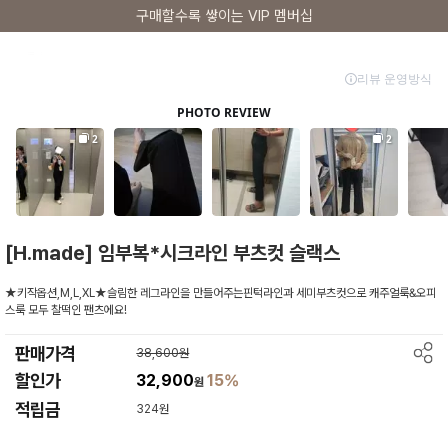
구매할수록 쌓이는 VIP 멤버십
[H.made] 임부복*시크라인 부츠컷 슬랙스
★키작옵션,M,L,XL★슬림한 레그라인을 만들어주는핀턱라인과 세미부츠컷으로 캐주얼룩&오피
스룩 모두 찰떡인 팬츠에요!
판매가격
38,600원
할인가
32,900
15%
원
적립금
324원