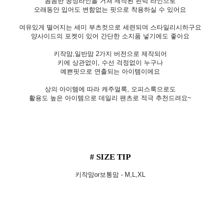
꼼꼼한 공정라인을 거쳐
제작된 핀턱 라인으로
오래동안 입어도 변함없는 핏으로 착용하실 수 있어요
여유있게 떨어지는 세미 부츠컷으로 세련되며 스타일리시하구요
양사이드의 포켓이 있어 간단한 소지품 넣기에도 좋아요
키작맘,일반맘 2가지 버전으로 제작되어
키에 상관없이, 수선 걱정없이 누구나
예쁜핏으로 연출되는 아이템이에요
상의 아이템에 따라 캐주얼룩, 오피스룩으로도
활용도 높은 아이템으로 데일리 팬츠로 적극 추천드려요~
# SIZE TIP
키작맘or보통맘 - M,L,XL