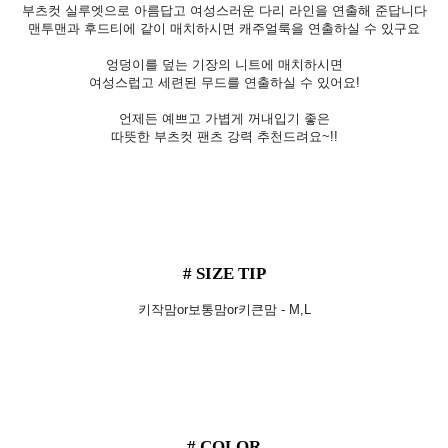
부츠컷 실루엣으로 아름답고 여성스러운 다리 라인을 연출해 준답니다
맨투맨과 후드티에 같이 매치하시면 캐주얼룩을 연출하실 수 있구요
엉덩이를 덮는 기장의 니트에 매치하시면
여성스럽고 세련된 무드를 연출하실 수 있어요!
언제든 예쁘고 가볍게 꺼내입기 좋은
따뜻한 부츠컷 팬츠 강력 추천드려요~!!
# SIZE TIP
키작맘or보통맘or키큰맘 - M,L
# COLOR