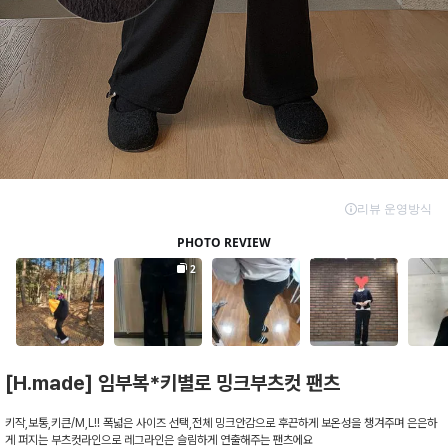
[H.made] 임부복*키별로 밍크부츠컷 팬츠
키작,보통,키큰/M,L!! 폭넓은 사이즈 선택,전체 밍크안감으로 후끈하게 보온성을 챙겨주며 은은하
게 퍼지는 부츠컷라인으로 레그라인은 슬림하게 연출해주는 팬츠에요