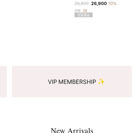
29,800
26,900
10%
리뷰
38
New Arrivals