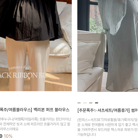
폭주/여름블라우스] 백리본 퍼프 블라우스
[주문폭주✨셔츠세트/여름휴가] 썸머
산후누구나/여행룩/데일리룩)
흐물거리는 원단이아닌
(원피스+셔츠SET/따로활용/휴가룩까지/임
와 전체적인 핏과 소매 퍼프라인 흐물거리지 않고 잘
운 소재로 한여름에 시원하게 입기 좋고 맥
블라우스이에요
을 가려주면서 부드러운 텍스처로 피부가 민
가능하답니다
0
10%