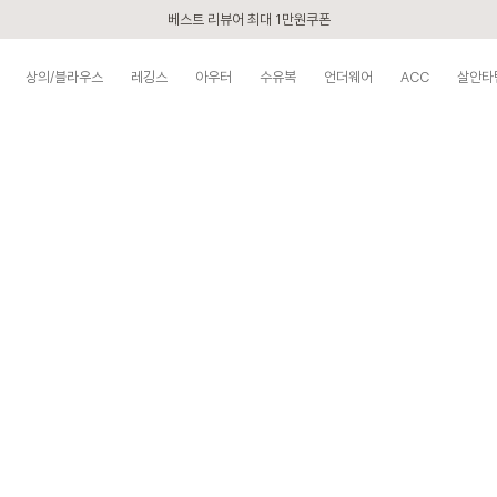
베스트 리뷰어 최대 1만원쿠폰
구매할수록 쌓이는 VIP 멤버십
상의/블라우스
레깅스
아우터
수유복
언더웨어
ACC
살안타
시즌오프 UP TO 87% off