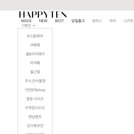
MADE
NEW
BEST
당일출고
원피스
하의
스커트
기획전
#스윔웨어
여행룩
홈&이지웨어
하객룩
출근룩
주수,만삭촬영
1만원대shop
찰랑 시리즈
키작맘시리즈
밴딩팬츠
요가룩추천