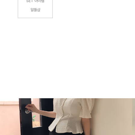
SET 아이템
알뜰샵