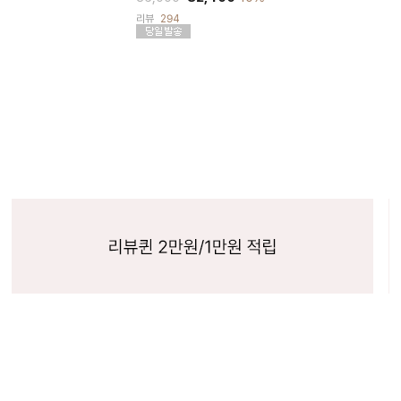
리뷰
294