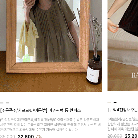
[누적4천장✨주문
[주문폭주/차르르핏/여름🌴] 미쥬핀턱 롱 원피스
(여름블라/임신중/출
(만삭맘까지예쁜/출근룩,하객룩/임산부OK/출산후쭉-)
넓은 라운드넥과
탄탄하게 힘있는 소재
세로 핀턱 디테일이 고급스럽고 깔끔한 실루엣을 연출해 주면서 바스트 버
잡혀서 더욱 예뻤던 
튼오픈형으로 외출시에도 수유가 가능해 실용적이랍니다
28,000
25,20
35,000
32,600
7%