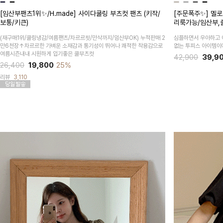
[임산부팬츠1위✨/H.made] 사이다쿨링 부츠컷 팬츠 (키작/
[주문폭주✨] 멜로
보통/키큰)
리룩가능/임산부,
(재구매1위/쿨링냉감/여름팬츠/차르르핏/만삭까지/임산부OK)
누적판매 2
심플하면서 우아하고 
만6천장↑차르르한 가벼운 소재감과 통기성이 뛰어나 쾌적한 착용감으로
없는 투피스 아이템이
여름시즌내내 시원하게 입기좋은 쿨부츠컷
42,900
39,9
26,400
19,800
25%
리뷰
3,110