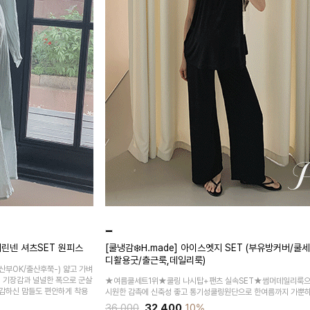
린넨 셔츠SET 원피스
[쿨냉감❄️H.made] 아이스엣지 SET (부유방커버/쿨
디활용굿/출근룩,데일리룩)
산부OK/출산후쭉-)
얇고 가벼
시 기장감과 널널한 폭으로 군살
★여름쿨세트1위★쿨링 나시탑+팬츠 실속SET★썸머데일리룩으
감하신 맘들도 편안하게 착용
시원한 감촉에 신축성 좋고 통기성쿨링원단으로 한여름까지 가뿐하
36,000
32,400
10%