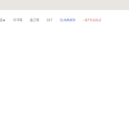
템☀️
하객룩
출근룩
SET
SUMMER
~87%SALE