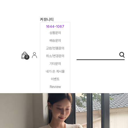
커뮤니티
1644-1067
상품문의
배송문의
교환/반품문의
취소/변경문의
0
기타문의
내가 쓴 게시물
이벤트
Review