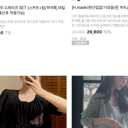
[H.made/원단업글/기장옵션] 하
우 드레이프 SET (스커트+탑/하객룩,데일
출산후 착용가능)
(코디활용1등/레이어드/임산부가능/출산후쭉
하객룩,출근룩 OK! 하트넥 디자인으로 여
여성스러운 포인트로 무드있게 착용되어 코디 걱정
한 기장감으로 우아한 실루엣이 연출된답니
에요
33,100
29,800
10%
00
7%
리뷰
306