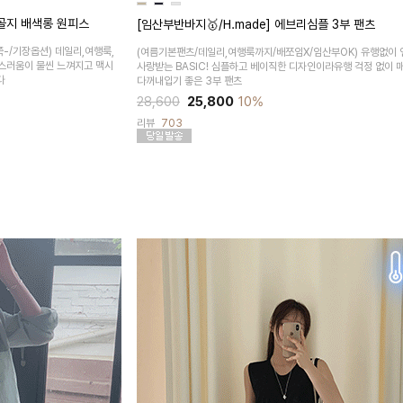
트골지 배색롱 원피스
[임산부반바지🥇/H.made] 에브리심플 3부 팬츠
-/기장옵션)
데일리,여행룩,
(여름기본팬츠/데일리,여행룩까지/배쪼임X/임산부OK)
유행없이 
성스러움이 물씬 느껴지고 맥시
사랑받는 BASIC! 심플하고 베이직한 디자인이라유행 걱정 없이 
다
다꺼내입기 좋은 3부 팬츠
28,600
25,800
10%
리뷰
703