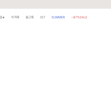
템☀️
하객룩
출근룩
SET
SUMMER
~87%SALE