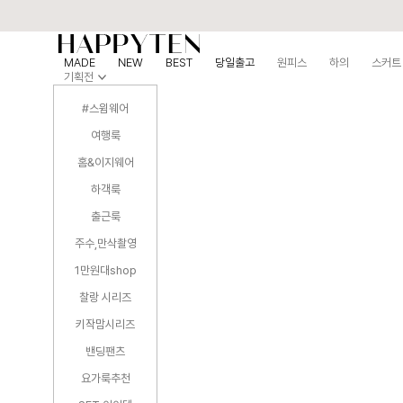
MADE
NEW
BEST
당일출고
원피스
하의
스커트
기획전
#스윔웨어
여행룩
홈&이지웨어
하객룩
출근룩
주수,만삭촬영
1만원대shop
찰랑 시리즈
키작맘시리즈
밴딩팬츠
요가룩추천