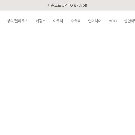
시즌오프 UP TO 87% off
신규회원 전 상품 무료배송
상의/블라우스
레깅스
아우터
수유복
언더웨어
ACC
살안타
APP 2,000원 할인쿠폰
베스트 리뷰어 최대 1만원쿠폰
구매할수록 쌓이는 VIP 멤버십