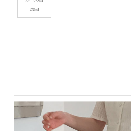
SET 아이템
알뜰샵