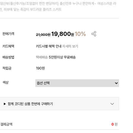
(임산부/출산후가능/조임없이 편한 밴딩허리) 출산전후 누구나 편안하게~ 여성스러운 라
인, 피부에 닿는 촉감이 부드러운 플리츠 스커트
19,800
10%
판매가격
21,900
원
원
카드혜택
카드사별 혜택 안내
자세히 보기
배송방법
택배배송
5만원이상 무료배송
적립금
190원
색상
함께 코디된 상품 한번에 구매하기
결제금액
원
0