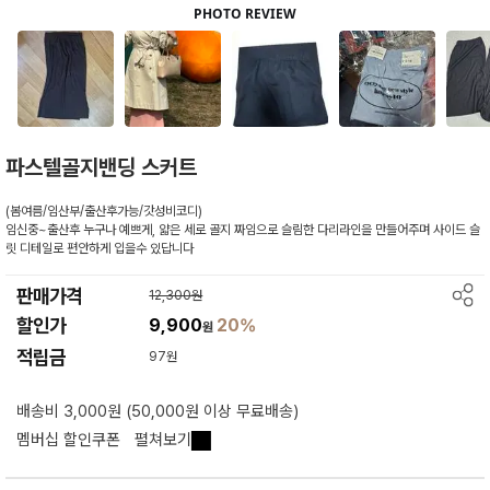
파스텔골지밴딩 스커트
(봄여름/임산부/출산후가능/갓성비코디)
임신중~출산후 누구나 예쁘게, 얇은 세로 골지 짜임으로 슬림한 다리라인을 만들어주며 사이드 슬
릿 디테일로 편안하게 입을수 있답니다
판매가격
12,300원
할인가
9,900
20%
원
적립금
97원
배송비 3,000원 (50,000원 이상 무료배송)
멤버십 할인쿠폰
펼쳐보기