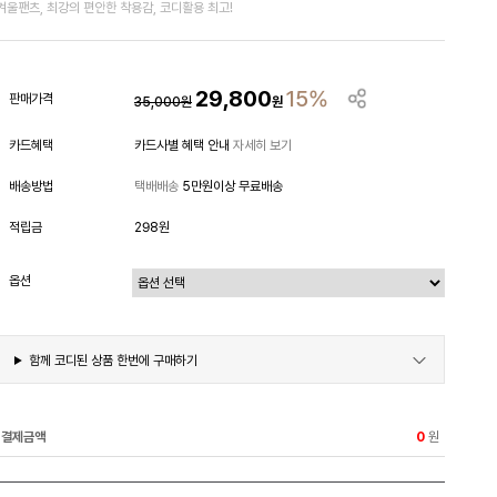
겨울팬츠, 최강의 편안한 착용감, 코디활용 최고!
29,800
15%
판매가격
35,000
원
원
카드혜택
카드사별 혜택 안내
자세히 보기
배송방법
택배배송
5만원이상 무료배송
적립금
298원
옵션
함께 코디된 상품 한번에 구매하기
결제금액
원
0