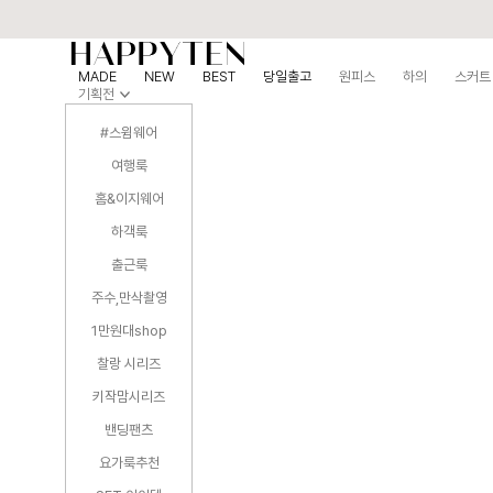
MADE
NEW
BEST
당일출고
원피스
하의
스커트
기획전
#스윔웨어
여행룩
홈&이지웨어
하객룩
출근룩
주수,만삭촬영
1만원대shop
찰랑 시리즈
키작맘시리즈
밴딩팬츠
요가룩추천