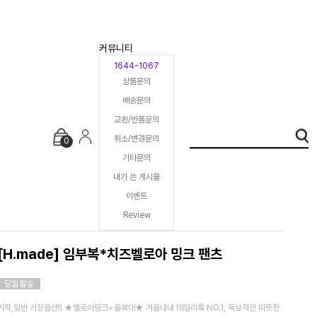
커뮤니티
1644-1067
상품문의
배송문의
교환/반품문의
취소/변경문의
0
기타문의
내가 쓴 게시물
이벤트
Review
[H.made] 임부복*치즈벨로아 밍크 팬츠
키작,일반 기장옵션!! ★벨로아밍크+울복대★ 겨울내내 데일리룩 NO.1, 독보적인 따뜻한