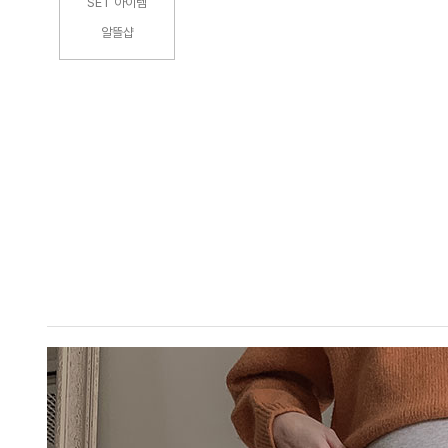
SET 아이템
알뜰샵