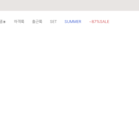
템☀️
하객룩
출근룩
SET
SUMMER
~87%SALE