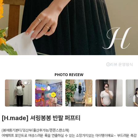
[H.made] 셔링봉봉 반팔 퍼프티
(봄여름기본티/임산부/출산후가능/쫀쫀스판소재)
어깨퍼프 포인트로 여성스러운 룩을 연출하실 수 있는 소장가치있는 아이템이에요~ 부드러운 촉감