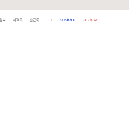
템☀️
하객룩
출근룩
SET
SUMMER
~87%SALE