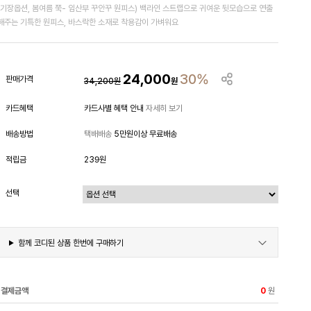
(기장옵션, 봄여름 쭉- 임산부 꾸안꾸 원피스) 백라인 스트랩으로 귀여운 뒷모습으로 연출
해주는 기특한 원피스, 바스락한 소재로 착용감이 가벼워요
24,000
30%
판매가격
34,200
원
원
카드혜택
카드사별 혜택 안내
자세히 보기
배송방법
택배배송
5만원이상 무료배송
적립금
239원
선택
함께 코디된 상품 한번에 구매하기
결제금액
원
0