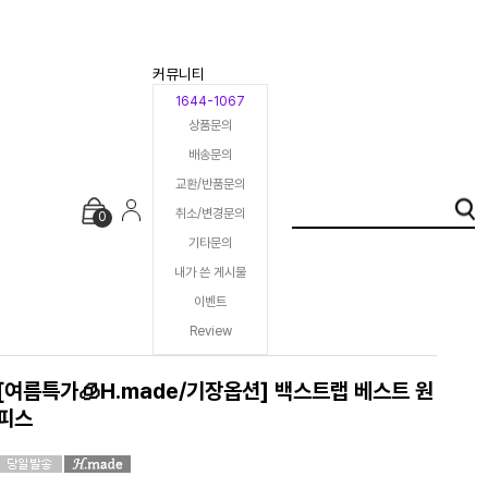
커뮤니티
1644-1067
상품문의
배송문의
교환/반품문의
취소/변경문의
0
기타문의
내가 쓴 게시물
이벤트
Review
[여름특가🧊H.made/기장옵션] 백스트랩 베스트 원
피스