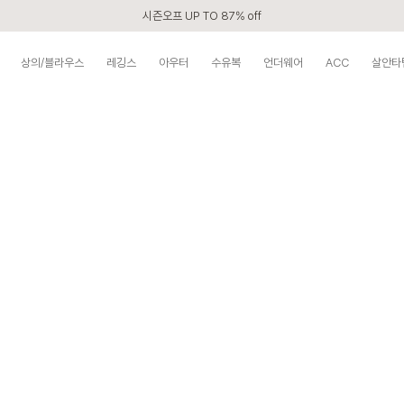
시즌오프 UP TO 87% off
신규회원 전 상품 무료배송
상의/블라우스
레깅스
아우터
수유복
언더웨어
ACC
살안타
APP 2,000원 할인쿠폰
베스트 리뷰어 최대 1만원쿠폰
구매할수록 쌓이는 VIP 멤버십