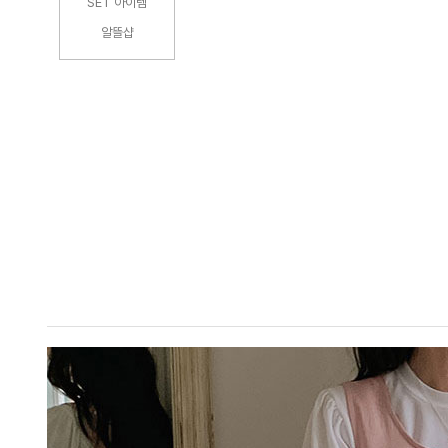
SET 아이템
알뜰샵