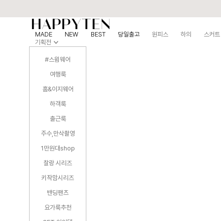
MADE
NEW
BEST
당일출고
원피스
하의
스커트
기획전
#스윔웨어
여행룩
홈&이지웨어
하객룩
출근룩
주수,만삭촬영
1만원대shop
찰랑 시리즈
키작맘시리즈
밴딩팬츠
요가룩추천