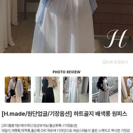
[H.made/원단업글/기장옵션] 하트골지 배색롱 원피스
(코디활용1등/레이어드/임산부가능/출산후쭉-/기장옵션)
데일리,여행룩,하객룩,출근룩 OK! 하트넥 디자인으로 여성스러움이 물씬 느껴지고 맥시한 기장감