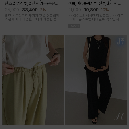
단조절/임산부,출산후 가능/수유복
객룩,여행룩까지/임산부,출산후 착
겸용)
용가능)
35,900
33,400
7%
21,900
19,800
10%
밑단 스트링으로 두가지 핏을 연출해줘
** 아이보리색상만 당일출고 !! **
양쪽
기분에 따라 다양한 코디가 가능한 점프
어깨 리본스트랩 디테일로 넥라인 셔링
수트에요, 단독 입거나 이너 매치해서 가
조절이 가능해 무드에 맞게 여성스럽고
을까지 스타일링
러블리한 아웃핏 연출해주며 앞부분 스
티치 핀턱디테일로 단정함을 더해준 격
식있는자리,여행룩,모임룩 다양하게 활
용하기 좋은 블라우스