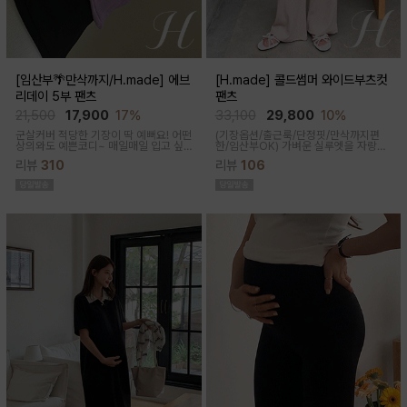
[임산부🌴만삭까지/H.made] 에브
[H.made] 콜드썸머 와이드부츠컷
리데이 5부 팬츠
팬츠
21,500
17,900
17%
33,100
29,800
10%
군살커버 적당한 기장이 딱 예뻐요! 어떤
(기장옵션/출근룩/단정핏/만삭까지편
상의와도 예쁜코디~ 매일매일 입고 싶
한/임산부OK)
가벼운 실루엣을 자랑하
어지는 팬츠착용감이 정말 좋아요~적당
는 와이드 부츠컷 팬츠예요~ 시원한 원
리뷰
310
리뷰
106
한 5부 기장감으로 군살커버
단감과 디자인으로 쾌적하게 착용돼요