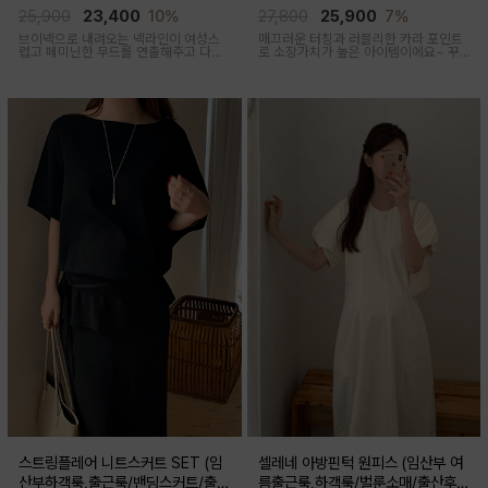
산부,출산후 착용가능)
출산후 착용가능)
25,900
23,400
10%
27,800
25,900
7%
브이넥으로 내려오는 넥라인이 여성스
매끄러운 터칭과 러블리한 카라 포인트
럽고 페미닌한 무드를 연출해주고 다양
로 소장가치가 높은 아이템이에요~ 꾸
한 상의와 레이어드가능한 활용도 높은
안꾸룩 강추 아이템
만능 코디 아이템
스트링플레어 니트스커트 SET (임
셀레네 아방핀턱 원피스 (임산부 여
산부하객룩,출근룩/밴딩스커트/출산
름출근룩,하객룩/벌룬소매/출산후