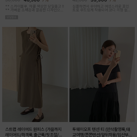
50,000
46,500
7%
42,900
39,900
7%
** 스카이블루, 챠콜 색상만 당일출고 !!
심플하면서 우아하고 여성스러운 포인
**
가벼운 소재감과 깔끔한 디자인으로
트로 무드있게 착용되어 코디 걱정 없는
소장하기 좋은 꾸안꾸 아이템이에요, 앞
투피스 아이템이에요
버튼 오픈되어 외출수유복으로도 추천
해요
스트랩 레이어드 원피스 (가을까지
투웨이오프 텐션 티 (만삭촬영룩,태
레이어드/하객룩,출근룩/핏조절/임
교여행/쫀쫀텐션/앞뒤착용/임산부,