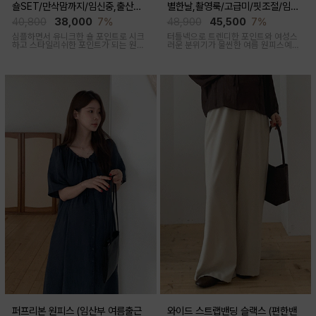
숄SET/만삭맘까지/임신중,출산후
별한날,촬영룩/고급미/핏조절/임산
착용가능)
부,출산후 착용가능)
40,800
38,000
7%
48,900
45,500
7%
심플하면서 유니크한 숄 포인트로 시크
터틀넥으로 트렌디한 포인트와 여성스
하고 스타일리쉬한 포인트가 되는 원피
러운 분위기가 물씬한 여름 원피스예요
스 세트 아이템이에요
심플하지만 착용만 해도 우아한 무드가
느껴진답니다
퍼프리본 원피스 (임산부 여름출근
와이드 스트랩밴딩 슬랙스 (편한밴