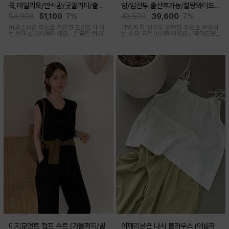
룩,데일리룩/만삭맘/굿퀄리티/출산
딩/임산부,출산후가능/찰랑와이드/
후 착용가능)
출근룩,데일리룩)
54,900
51,100
7%
42,500
39,600
7%
여성스러운 무드로 잔잔한 포인트가 되
가볍게 툭 입어도 모던한 무드로 완성되
는 원피스 아이템이에요~ 깔끔한 컬러
는 소장 추천 아이템이에요~ 와이드핏
로 부담없이 착용하기 좋아요
으로 트렌디하게 착용돼요
이지모먼트 점프 수트 (가을까지/밑
어깨리본끈 나시 블라우스 (여름하