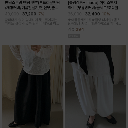
핀턱스트링 밴딩 팬츠(부드러운밴딩
[쿨냉감❄️H.made] 아이스엣지
/체형커버/여름간절기/임산부,출산
SET (부유방커버/쿨세트/코디활용
후 착용가능)
굿/출근룩,데일리룩)
40,000
37,200
7%
36,000
32,400
10%
군더더기 없이 담백하게 툭- 떨어지는
★여름쿨세트1위★쿨링 나시탑+팬츠
와이드 핏감과
앞쪽 핀턱 디테일로 하체
실속SET★썸머데일리룩으로 딱! 시원
미운살 커버해주며 고급스럽고 내추럴
한 감촉에 신축성 좋고 통기성쿨링원단
리뷰
294
한 컬러구성으로 하객룩,오피스룩으로
으로 한여름까지 가뿐하게~!
추천드리는 팬츠