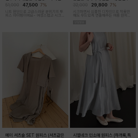
후 착용가능)
착용가능)
51,000
47,500
7%
32,000
29,800
7%
니트 원단으로 고급스러운 분위기의 투
시크하면서 심플한 디자인으로 착용만
피스 아이템이에요~ 여성스럽고 시크한
해도 무드있게 연출해주는 여름 원피스
무드로 연출된답니다
아이템이에요
메이 셔츠숄 SET 원피스 (셔츠같은
시엘네크 민소매 원피스 (하객룩,특