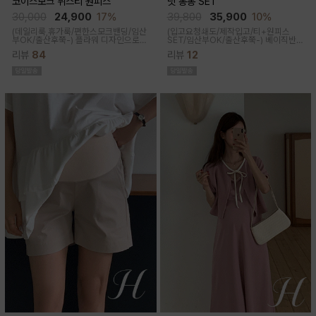
코이스모크 뷔스티 원피스
닛 봉봉 SET
30,000
24,900
17%
39,800
35,900
10%
(데일리룩,휴가룩/편한스모크밴딩/임산
(입고요청쇄도/제작입고/티+원피스
부OK/출산후쭉-) 플라워 디자인으로
SET/임산부OK/출산후쭉-)
베이직반팔
여성스러워 소장욕구를 업시켜주는 뷔
과 나시 원피스 세트 구성으로 가성비세
리뷰
84
리뷰
12
스티에 원피스랍니다
트로 탄탄한 코튼원단으로 부드럽고 내
구성이 좋음