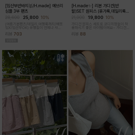
[임산부반바지🥇/H.made] 에브리
[H.made✨] 리본 가디건(반
심플 3부 팬츠
팔)SET 원피스 (휴가룩,데일리룩/
체형완벽커버/임산부,출산후 누구나
28,600
25,800
10%
21,900
19,800
10%
OK)
(여름기본팬츠/데일리,여행룩까지/배쪼
가디건 원피스 세트로 코디걱정없이 착
임X/임산부OK)
유행없이 언제나 사랑
용하시기 좋은 아이템이에요~ 가디건
받는 BASIC! 심플하고 베이직한 디자
배색라인과 리본매듭으로 포인트를 줘
리뷰
703
리뷰
88
인이라유행 걱정 없이 매 시즌마다꺼내
꾸안꾸룩으로 활용하기 좋아요
입기 좋은 3부 팬츠