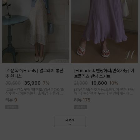
[주문폭주/H.only] 얼그레이 콩단
[H.made🌷밴딩허리/만삭가능] 이
추 원피스
브플리츠 밴딩 스커트
38,600
35,900
7%
21,900
19,800
10%
(고급스런실루엣/하객룩/임산부OK/출
(임산부/출산후가능/조임없이 편한 밴딩
산후쭉-)
하늘하늘한 소재감과 폴리 원
허리)
출산전후 누구나 편안하게~ 여성
단의 부드러운 터치감으로 걸을때마다
스러운 라인, 피부에 닿는 촉감이 부드러
리뷰
9
리뷰
175
우아하고 A라인으로 롱하게 떨어지는
운 플리츠 스커트
핏감으로 체형커버까지 도와주는 원피
스랍니다
더보기