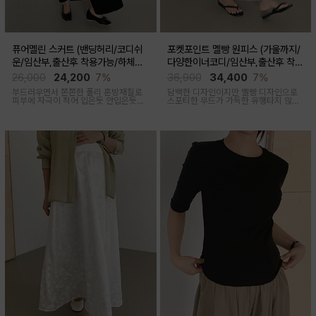
퓨어멜린 스커트 (밴딩허리/코디쉬
포켓포인트 멜빵 원피스 (가울까지/
운/임산부,출산후 착용가능/하체커
다양한이너코디/임산부,출산후 착용
버)
가능)
26,000
24,200
7%
36,900
34,400
7%
부드러우면서 쫀쫀한 폴리 혼방재질로
담백한 디자인이지만 멜빵 디자인으로
피부에 자극이 적어 입은듯 안입은듯한
스포티한 무드가 가득한 유행타지 않는
가벼운 착용감을 주는 내추럴하게 퍼지
스타일리쉬한 멜빵원피스로 마실룩부터
는 실루엣이 매력적인 스커트
여행룩까지 추천