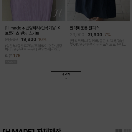
[H.made🌷밴딩허리/만삭가능] 이
핀턱파운롱 원피스
브플리츠 밴딩 스커트
33,900
31,600
7%
21,900
19,800
10%
(만삭까찌/체형커버/출근,하객룩/임산
부OK/출산후쭉-)
핀턱포인트로 유니크
(임산부/출산후가능/조임없이 편한 밴딩
하면서 여성스럽게 연출되는 원피스예
허리)
출산전후 누구나 편안하게~ 여성
요 가볍고 시원해 여름 코디 아이템으로
스러운 라인, 피부에 닿는 촉감이 부드러
좋고 깔끔한 컬러감이 더해져 더욱 퀄리
리뷰
175
운 플리츠 스커트
티있는 원피스
더보기
[H.MADE] 자체제작