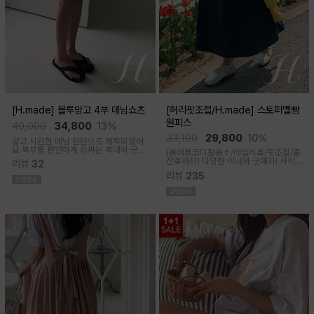
[H.made] 블루망고 4부 데님쇼츠
[허리핏조절/H.made] 스토퍼멜빵
원피스
40,000
34,800
13%
33,100
29,800
10%
얇고 시원한 데님 원단으로 제작되었어
요 복부를 편안하게 감싸는 복대와 군살
(봄여름코디활용↑/데일리룩/핏조절/출
커버되는 여유핏! 사이드&뒷포켓, 노란
산후까지)
다양한 이너와 굿매치! 사이
리뷰
32
스티치로 실용성과 포인트를 더했어요
드 스토퍼로 출산전후 예쁜핏 완성되는
캐주얼하게 톡! 걸치기 좋은 한여름 필수
리뷰
235
캐쥬얼한 무드의 뷔스티에 원피스에요
팬츠예요