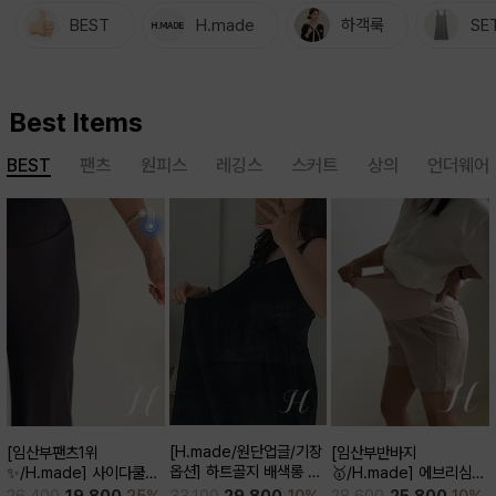
BEST
H.made
하객룩
SE
Best Items
BEST
팬츠
원피스
레깅스
스커트
상의
언더웨어
[H.made/원단업글/기장
[임산부팬츠1위
[임산부반바지
옵션] 하트골지 배색롱 원
✨/H.made] 사이다쿨링
🥇/H.made] 에브리심플
피스
부츠컷 팬츠 (키작/보통/키
3부 팬츠
33,100
29,800
10%