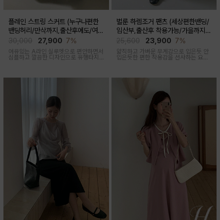
플레인 스트링 스커트 (누구나편한
벌룬 하렘조거 팬츠 (세상편한밴딩/
밴딩허리/만삭까지,출산후에도/여름
임산부,출산후 착용가능/가을까지코
간절기)
디)
30,000
27,900
7%
25,600
23,900
7%
여유있는 A라인 실루엣으로 편안하면서
얇직하고 가벼운 무게감으로 입은듯 안
심플하고 깔끔한 디자인으로 유행타지
입은듯한 편한 착용감을 선사하는 요즘
않아 매시즌 꺼내입기 좋은 데일리룩부
유행하고 있는 트렌디한 하렘조거팬츠
터 오피스룩까지 활용도 높은 스커트
캐주얼하면서 유니크한 아웃핏을 연출
해줍니다