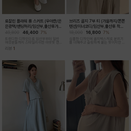
로잘린 플라워 롱 스커트 (우아한/은
브리즈 골지 7부 티 (가을까지/쫀쫀
은광택/밴딩허리/임산부,출산후가
텐션/이너코디/임산부,출산후 착용
능)
가능)
49,800
46,400
7%
18,000
16,800
7%
트렌디한 디자인으로 임산부부터 일반
심플한 디자인에 골지텍스처로 분위기
여성분들까지 스타일리쉬한 아웃핏 연
를 더해주고 슬림하게 붙는 핏이지만 부
출해주며 섬세하게 들어간 플라워 자수
드러운 모달혼방으로 기분 좋은 칙용감
리뷰
1
패턴과 우아한 광택감이 세련된 롱스커
트