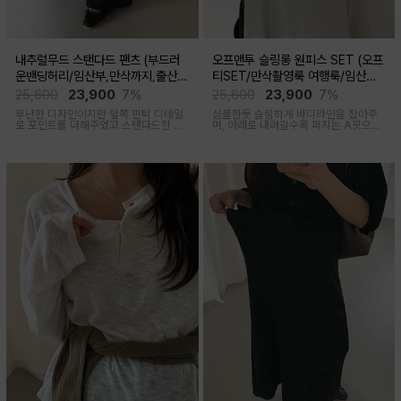
내추럴무드 스탠다드 팬츠 (부드러
오프맨투 슬링롱 원피스 SET (오프
운밴딩허리/임산부,만삭까지,출산후
티SET/만삭촬영룩 여행룩/임산부,
착용가능)
출산후 착용가능)
25,600
23,900
7%
25,600
23,900
7%
무난한 디자인이지만 앞쪽 핀턱 디테일
심플한듯 슬림하게 바디라인을 잡아주
로 포인트를 더해주었고 스탠다드한 핏
며, 아래로 내려갈수록 퍼지는 A핏으로
으로 취향타지않아 꺼내입기 좋은 여름
하체미운살 커버해주며 맥시한 기장감
교복바지로 추천드리는 팬츠
으로 여성스러움을 돋보이게하는 세련
된 무드의 투피스세트