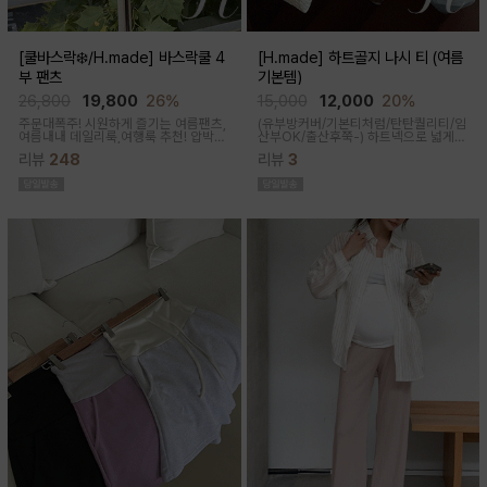
[쿨바스락❄️/H.made] 바스락쿨 4
[H.made] 하트골지 나시 티 (여름
부 팬츠
기본템)
26,800
19,800
26%
15,000
12,000
20%
주문대폭주! 시원하게 즐기는 여름팬츠,
(유부방커버/기본티처럼/탄탄퀄리티/임
여름내내 데일리룩,여행룩 추천! 압박없
산부OK/출산후쭉-)
하트넥으로 넓게
이 편안한 임부복대, 캐쥬얼한 무드의 편
파져 은은한 쇄골 노출이 여성스러운 실
리뷰
248
리뷰
3
안한 팬츠에요!바스락거리는 매끈한 원
루엣이 되고 넓은 암홀로 끼임이나 답답
단감으로착용감이 기분좋은 데일리 아
함 없이 편하게 입어진답니다
이템이에요!