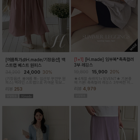
[1+1]
[H.made] 임부복*촉촉컬러
[여름특가🧊H.made/기장옵션] 백
3부 레깅스
스트랩 베스트 원피스
19,800
15,900
20%
34,200
24,000
30%
★4계절 속바지1+1EVENT★ 기본중
(기장옵션, 봄여름 쭉- 임산부 꾸안꾸 원
에 기본! 촉촉컬러 레깅스 3부버전 미니
피스)
백라인 스트랩으로 귀여운 뒷모습
원피스나 스커트안에 쏙~사계절 내내
으로 연출해주는 기특한 원피스, 바스락
리뷰
4,979
리뷰
253
필수템인 3부 속바지쫀쫀한 신축성으로
한 소재로 착용감이 가벼워요
편안해요