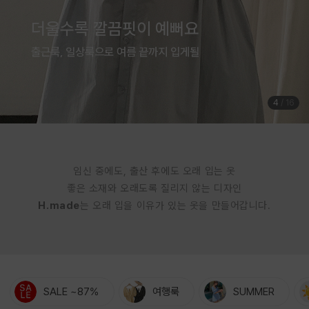
여름은 귀엽게 입는 계절
체형커버까지 완벽한 점프수트
5
/
16
임신 중에도, 출산 후에도 오래 입는 옷
좋은 소재와 오래도록 질리지 않는 디자인
H.made
는 오래 입을 이유가 있는 옷을 만들어갑니다.
SALE ~87%
여행룩
SUMMER