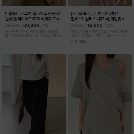
버클홀터 시스루 블라우스 (은은한
[H.made✨] 리본 가디건(반
실루엣/레이어드/하객룩,데이트룩/
팔)SET 원피스 (휴가룩,데일리룩/
임산부부터출산후 착용가능)
체형완벽커버/임산부,출산후 누구나
36,400
33,900
7%
21,900
19,800
10%
OK)
시스루한 무드로 여성스럽게 연출되는
가디건 원피스 세트로 코디걱정없이 착
블라우스예요 트렌디한 디자인으로 코
용하시기 좋은 아이템이에요~ 가디건
디활용도가 좋아요
배색라인과 리본매듭으로 포인트를 줘
리뷰
88
꾸안꾸룩으로 활용하기 좋아요