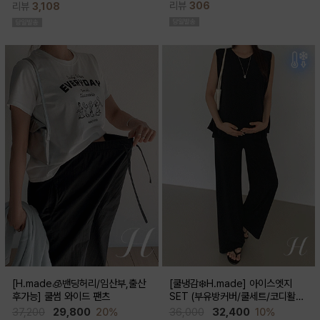
리뷰
306
리뷰
3,108
스러움이 물씬 느껴지고 맥시한 기장감
성이 뛰어나 쾌적한 착용감으로 여름시
으로 우아한 실루엣이 연출된답니다
즌내내 시원하게 입기좋은 쿨부츠컷
[H.made🧊밴딩허리/임산부,출산
[쿨냉감❄️H.made] 아이스엣지
후가능] 쿨썸 와이드 팬츠
SET (부유방커버/쿨세트/코디활용
굿/출근룩,데일리룩)
37,200
29,800
20%
36,000
32,400
10%