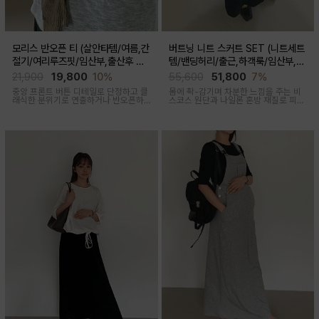
모리스 반오픈 티 (살안타템/여름,간
버트닝 니트 스커트 SET (니트세트
절기/여리루즈핏/임산부,출산후 착
템/밴딩허리/출근,하객룩/임산부,출
용가능)
산후 착용가능)
21,900
19,800
10%
55,600
51,800
7%
중앙 프론트 버튼 디테일로 단정하고 클
몸에 촥-감기며 차분한 느낌을 주는 비
래식한 분위기로 연출하거나 반오픈하
스코스 원단과 나일론 혼방 재질로 피부
여 시원한 넥라인 연출하여 쿨한 무드로
에 닿는 순간 느껴지는 쿨링감으로 한여
여러가지 스타일링 가능한 만능 긴팔 티
름에도 불쾌감없이 시원하게 착용가능
셔츠
한 상황구애없이 입기 좋은 세트아이템