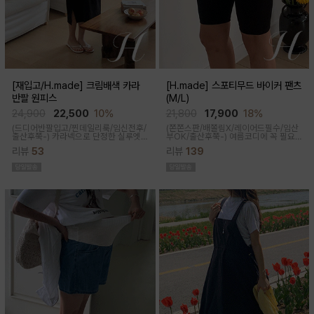
[재입고/H.made] 크림배색 카라
[H.made] 스포티무드 바이커 팬츠
반팔 원피스
(M/L)
24,900
22,500
10%
21,800
17,900
18%
(드디어반팔입고/찐데일리룩/임신전후/
(쫀쫀스판/배쫄림X/레이어드필수/임산
출산후쭉-)
카라넥으로 단정한 실루엣
부OK/출산후쭉-)
여름코디에 꼭 필요
과 배색 디테일이 들어가면서 전체적으
한 핫아이템, 스포티한 무드의 바이커팬
리뷰
53
리뷰
139
로 여유있는 핏감과 미운 군살을 가려주
츠!쫀쫀한 다리라인과 배부분은 부드럽
고 일자로 툭 떨어지는 핏으로 깔끔한 핏
고 쫀쫀한 소재에요
연출된답니다