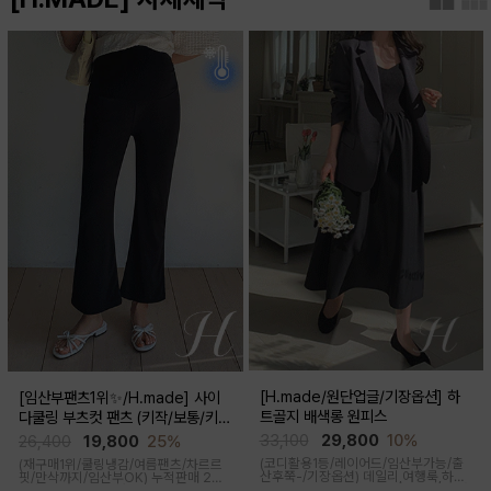
[H.made/원단업글/기장옵션] 하
[임산부팬츠1위✨/H.made] 사이
트골지 배색롱 원피스
다쿨링 부츠컷 팬츠 (키작/보통/키
큰)
33,100
29,800
10%
26,400
19,800
25%
(코디활용1등/레이어드/임산부가능/출
(재구매1위/쿨링냉감/여름팬츠/차르르
산후쭉-/기장옵션)
데일리,여행룩,하객
핏/만삭까지/임산부OK)
누적판매 2만
룩,출근룩 OK! 하트넥 디자인으로 여성
6천장↑차르르한 가벼운 소재감과 통기