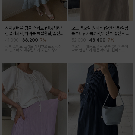
샤이닝버블 링클 스커트 (밴딩허리/
모노 백꼬임 원피스 (양면착용/일상
간절기까지/하객룩,특별한날/출산후
룩부터휴가룩까지/임산부,출산후 가
가능)
능)
41,000
38,200
7%
52,000
48,400
7%
링클 소재로 스커트 자체만으로도 굉장
백꼬임 디테일로 앞뒤 구분없이 기분에
히 멋스러워 내추럴하게 포인트 주기 좋
따라 연출하기 좋은아이템, 원피스로도,
고 적당한 두께감, 계절 구애 받지않고
팬츠와 레이어드해 블라우스로도 다양
두루두루 착용하기 좋은 스커트
한 무드로입어지며 구김과 늘어짐없는
나일론 혼방으로 여름 휘뚜루마뚜루 원
피스