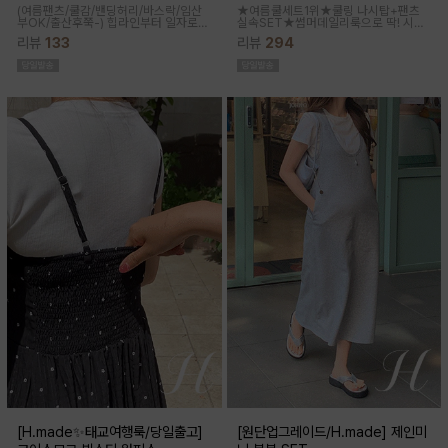
(여름팬츠/쿨감/밴딩허리/바스락/임산
★여름쿨세트1위★쿨링 나시탑+팬츠
부OK/출산후쭉-)
힙라인부터 일자로
실속SET★썸머데일리룩으로 딱! 시원
툭-하고 떨어지는 와이드라인으로 체형
한 감촉에 신축성 좋고 통기성쿨링원단
리뷰
133
리뷰
294
이 크게 드러나지않아요 데일리룩으로
으로 한여름까지 가뿐하게~!
도 좋은 데일리팬츠랍니다
[H.made✨태교여행룩/당일출고]
[원단업그레이드/H.made] 제인미