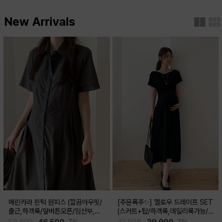
New Arrivals
메린카라 핀턱 원피스 (깔끔아우핏/
[주문폭주✨] 멜로우 드레이프 SET
출근,하객룩/앞버튼오픈/임산부,출
(스커트+탑/하객룩,데일리룩가능/
산후 착용가능)
임산부,출산후 착용가능)