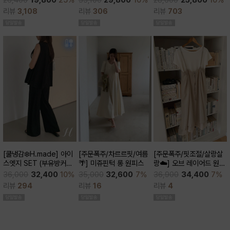
26,400
19,800
25%
28,600
25,800
10%
큰)
리뷰
306
리뷰
3,108
리뷰
703
[주문폭주/차르르핏/여름
[쿨냉감❄️H.made] 아이
[주문폭주/핏조절/살랑살
🌴] 미쥬핀턱 롱 원피스
스엣지 SET (부유방커버/
랑☁️] 오브 레이어드 원피
쿨세트/코디활용굿/출근
스
35,000
32,600
7%
36,000
32,400
10%
36,900
34,400
7%
룩,데일리룩)
리뷰
16
리뷰
294
리뷰
4