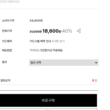
든하게 착용되어요
소비자가격
34,800원
18,600
40%
판매가격
31,000
원
원
카드혜택
카드사별 혜택 안내
자세히 보기
배송방법
택배배송
5만원이상 무료배송
컬러
결제금액
원
0
바로구매