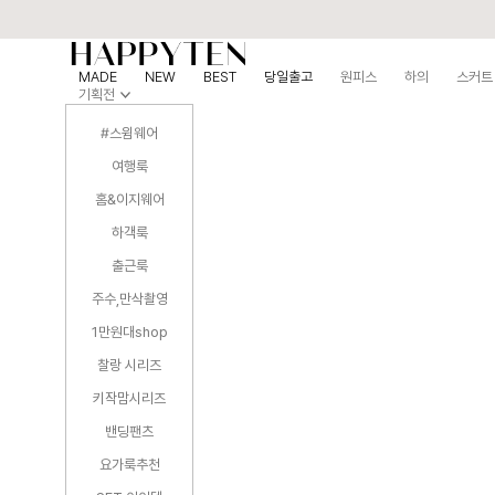
MADE
NEW
BEST
당일출고
원피스
하의
스커트
기획전
#스윔웨어
여행룩
홈&이지웨어
하객룩
출근룩
주수,만삭촬영
1만원대shop
찰랑 시리즈
키작맘시리즈
밴딩팬츠
요가룩추천