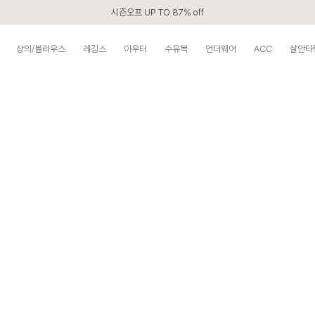
시즌오프 UP TO 87% off
신규회원 전 상품 무료배송
상의/블라우스
레깅스
아우터
수유복
언더웨어
ACC
살안타
APP 2,000원 할인쿠폰
베스트 리뷰어 최대 1만원쿠폰
구매할수록 쌓이는 VIP 멤버십