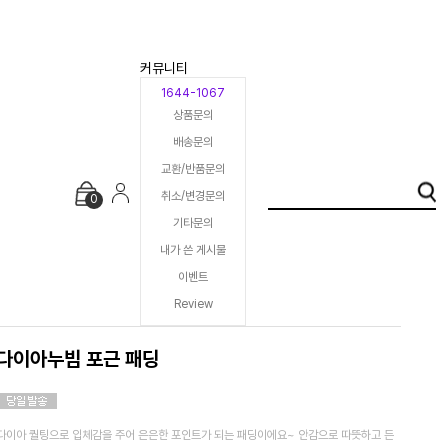
커뮤니티
1644-1067
상품문의
배송문의
교환/반품문의
취소/변경문의
0
기타문의
내가 쓴 게시물
이벤트
Review
다이아누빔 포근 패딩
다이아 퀄팅으로 입체감을 주어 은은한 포인트가 되는 패딩이에요~ 안감으로 따뜻하고 든