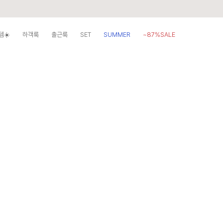
템☀️
하객룩
출근룩
SET
SUMMER
~87%SALE