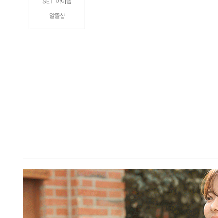
SET 아이템
알뜰샵