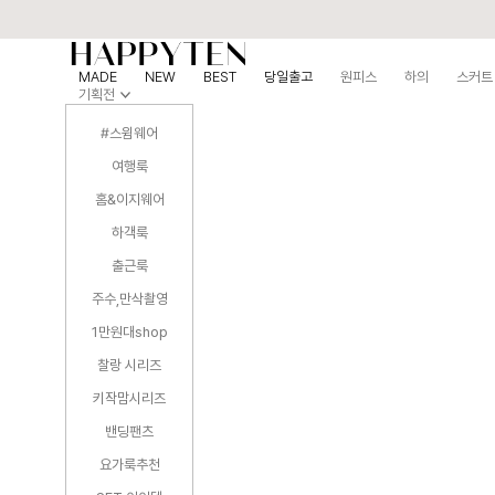
MADE
NEW
BEST
당일출고
원피스
하의
스커트
기획전
#스윔웨어
여행룩
홈&이지웨어
하객룩
출근룩
주수,만삭촬영
1만원대shop
찰랑 시리즈
키작맘시리즈
밴딩팬츠
요가룩추천