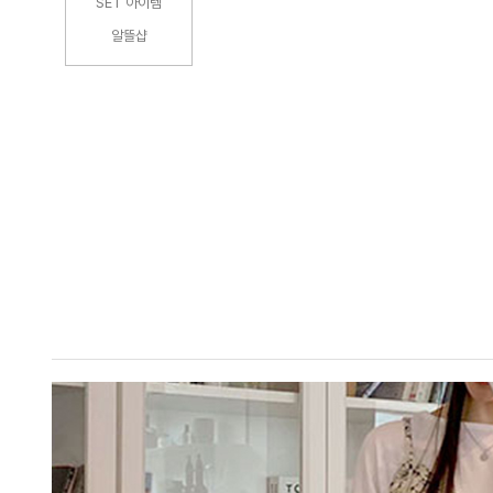
SET 아이템
알뜰샵