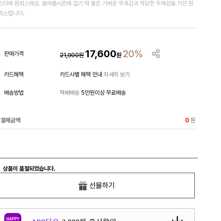
스티에 원피스에요. 봄여름시즌에 입기 딱 좋은 가벼운 무게감과 적당한 두께감을 가진 원
피스랍니다.
17,600
20%
판매가격
21,900
원
원
카드혜택
카드사별 혜택 안내
자세히 보기
배송방법
택배배송
5만원이상 무료배송
결제금액
원
0
상품이 품절되었습니다.
선물하기