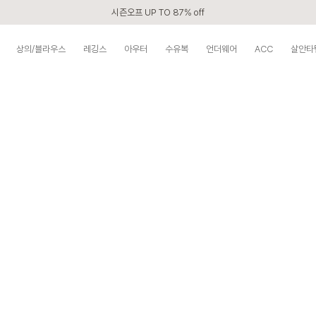
시즌오프 UP TO 87% off
신규회원 전 상품 무료배송
상의/블라우스
레깅스
아우터
수유복
언더웨어
ACC
살안타
APP 2,000원 할인쿠폰
베스트 리뷰어 최대 1만원쿠폰
구매할수록 쌓이는 VIP 멤버십