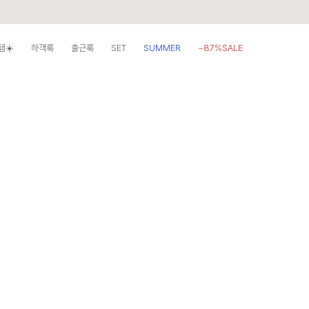
템☀️
하객룩
출근룩
SET
SUMMER
~87%SALE