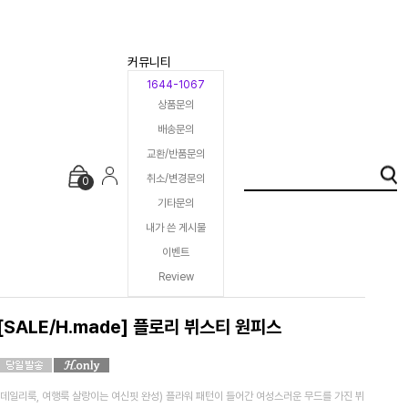
커뮤니티
1644-1067
상품문의
배송문의
교환/반품문의
취소/변경문의
0
기타문의
내가 쓴 게시물
이벤트
Review
[SALE/H.made] 플로리 뷔스티 원피스
(데일리룩, 여행룩 살랑이는 여신핏 완성) 플라워 패턴이 들어간 여성스러운 무드를 가진 뷔