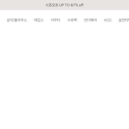
시즌오프 UP TO 87% off
신규회원 전 상품 무료배송
상의/블라우스
레깅스
아우터
수유복
언더웨어
ACC
살안타
APP 2,000원 할인쿠폰
베스트 리뷰어 최대 1만원쿠폰
구매할수록 쌓이는 VIP 멤버십