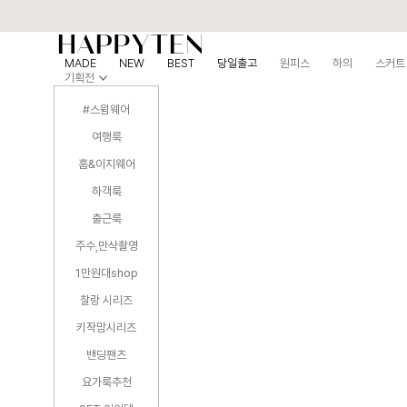
MADE
NEW
BEST
당일출고
원피스
하의
스커트
기획전
#스윔웨어
여행룩
홈&이지웨어
하객룩
출근룩
주수,만삭촬영
1만원대shop
찰랑 시리즈
키작맘시리즈
밴딩팬츠
요가룩추천