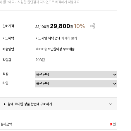
컷 팬츠예요~ 시원한 원단감과 디자인으로 쾌적하게 착용돼요
29,800
10%
판매가격
33,100
원
원
카드혜택
카드사별 혜택 안내
자세히 보기
배송방법
택배배송
5만원이상 무료배송
적립금
298원
색상
타입
함께 코디된 상품 한번에 구매하기
결제금액
원
0