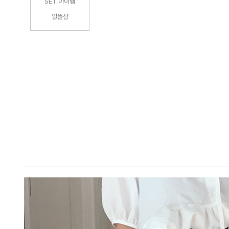
SET 아이템
알뜰샵