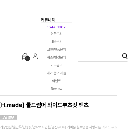
커뮤니티
1644-1067
상품문의
배송문의
교환/반품문의
취소/변경문의
0
기타문의
내가 쓴 게시물
이벤트
Review
[H.made] 콜드썸머 와이드부츠컷 팬츠
(기장옵션/출근룩/단정핏/만삭까지편한/임산부OK) 가벼운 실루엣을 자랑하는 와이드 부츠