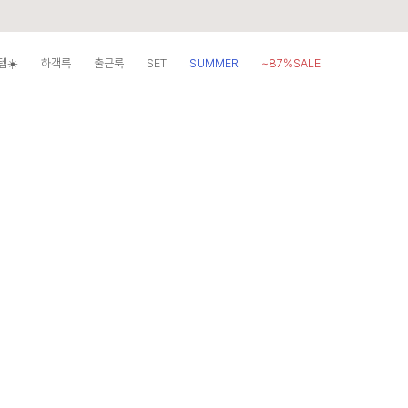
템☀️
하객룩
출근룩
SET
SUMMER
~87%SALE