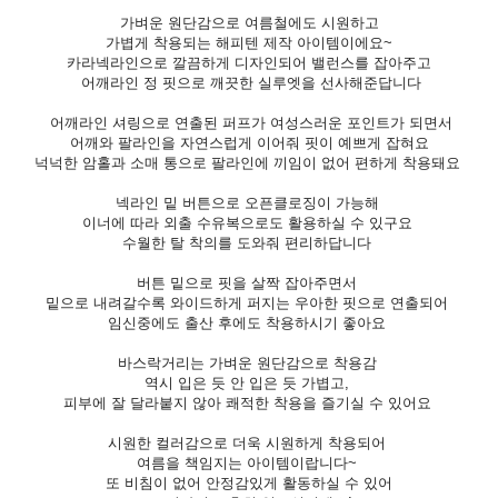
가벼운 원단감으로 여름철에도 시원하고
가볍게 착용되는 해피텐 제작 아이템이에요~
카라넥라인으로 깔끔하게 디자인되어 밸런스를 잡아주고
어깨라인 정 핏으로 깨끗한 실루엣을 선사해준답니다
어깨라인 셔링으로 연출된 퍼프가 여성스러운 포인트가 되면서
어깨와 팔라인을 자연스럽게 이어줘 핏이 예쁘게 잡혀요
넉넉한 암홀과 소매 통으로 팔라인에 끼임이 없어 편하게 착용돼요
넥라인 밑 버튼으로 오픈클로징이 가능해
이너에 따라 외출 수유복으로도 활용하실 수 있구요
수월한 탈 착의를 도와줘 편리하답니다
버튼 밑으로 핏을 살짝 잡아주면서
밑으로 내려갈수록 와이드하게 퍼지는 우아한 핏으로
연출되어
임신중에도 출산 후에도 착용하시기 좋아요
바스락거리는 가벼운 원단감으로 착용감
역시 입은 듯 안 입은 듯 가볍고,
피부에 잘 달라붙지 않아 쾌적한 착용을 즐기실 수 있어요
시원한 컬러감으로 더욱 시원하게 착용되어
여름을 책임지는 아이템이랍니다~
또 비침이 없어 안정감있게 활동하실 수 있어