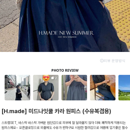
[H.made] 미드나잇쿨 카라 원피스 (수유복겸용)
스트랩SET, 바스락 바스락 가벼운 원단감으로 피부에 잘 달라붙지 않아 더욱 쾌적하게 착용되는
원피스예요~ 오픈클로징으로 외출에도 수유가 편하구요 시원한 컬러감으로 여름에 입기좋은 필수