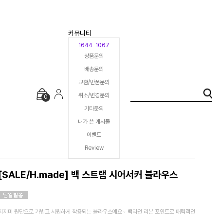
커뮤니티
1644-1067
상품문의
배송문의
교환/반품문의
취소/변경문의
0
기타문의
내가 쓴 게시물
이벤트
Review
[SALE/H.made] 백 스트랩 시어서커 블라우스
지지미 원단으로 가볍고 시원하게 착용되는 블라우스예요~ 백라인 리본 포인트로 매력적인