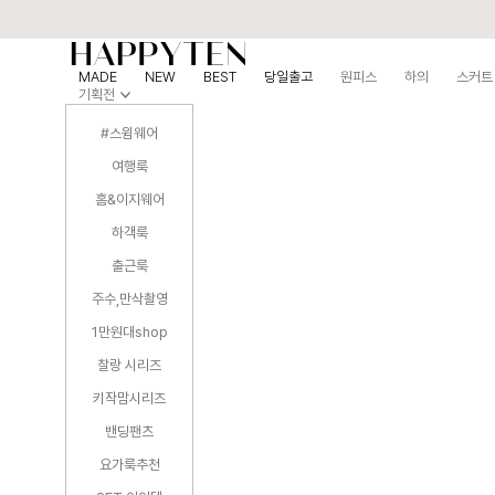
MADE
NEW
BEST
당일출고
원피스
하의
스커트
기획전
#스윔웨어
여행룩
홈&이지웨어
하객룩
출근룩
주수,만삭촬영
1만원대shop
찰랑 시리즈
키작맘시리즈
밴딩팬츠
요가룩추천