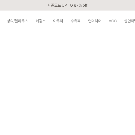
시즌오프 UP TO 87% off
신규회원 전 상품 무료배송
상의/블라우스
레깅스
아우터
수유복
언더웨어
ACC
살안타
APP 2,000원 할인쿠폰
베스트 리뷰어 최대 1만원쿠폰
구매할수록 쌓이는 VIP 멤버십