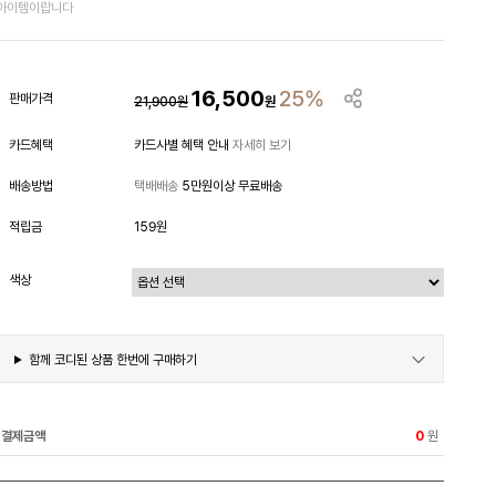
아이템이랍니다
16,500
25%
판매가격
21,900
원
원
카드혜택
카드사별 혜택 안내
자세히 보기
배송방법
택배배송
5만원이상 무료배송
적립금
159원
색상
함께 코디된 상품 한번에 구매하기
결제금액
원
0