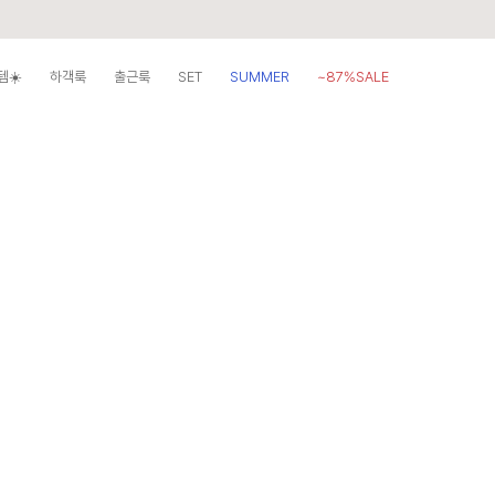
템☀️
하객룩
출근룩
SET
SUMMER
~87%SALE