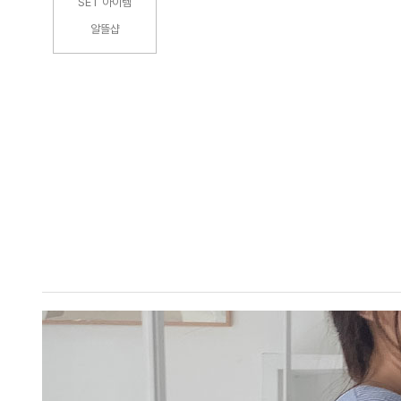
SET 아이템
알뜰샵